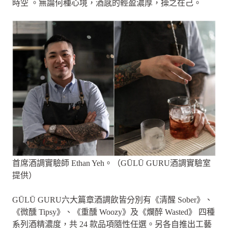
時空 。無論何種心境，酒感的輕盈濃厚，操之在己。
首席酒調實驗師 Ethan Yeh。（GŪLŪ GURU酒調實驗室
提供）
GŪLŪ GURU六大篇章酒調飲皆分別有《清醒 Sober》、
《微醺 Tipsy》、《重醺 Woozy》及《爛醉 Wasted》 四種
系列酒精濃度，共 24 款品項隨性任選。另各自推出工藝