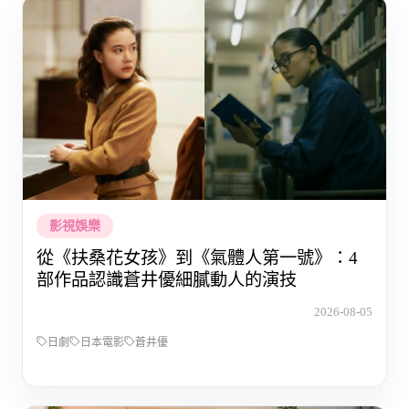
影視娛樂
從《扶桑花女孩》到《氣體人第一號》：4
部作品認識蒼井優細膩動人的演技
2026-08-05
日劇
日本電影
蒼井優