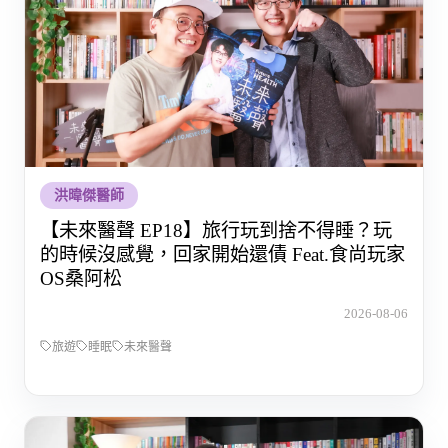
洪暐傑醫師
【未來醫聲 EP18】旅行玩到捨不得睡？玩
的時候沒感覺，回家開始還債 Feat.食尚玩家
OS桑阿松
2026-08-06
旅遊
睡眠
未來醫聲