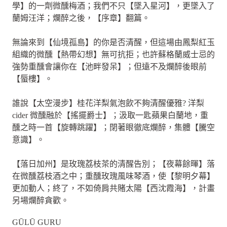
學】的一劑微醺梅酒；我們不只【墜入星河】，更墜入了
蘭姆汪洋；爛醉之後，【序章】翻篇。
無論來到【仙境孤島】的你是否清醒，但這場由鳳梨紅玉
組織的微醺【熱帶幻想】無可抗拒；也許蘇格蘭威士忌的
強勢重醺會讓你在【池畔發呆】；但遠不及爛醉後眼前
【蜃樓】。
誰說【太空漫步】桂花洋梨氣泡飲不夠清醒優雅? 洋梨
cider 微醺融於【搖擺爵士】；汲取一匙蘋果白蘭地，重
醺之時一首【旋轉跳躍】；閉著眼徹底爛醉，集體【騰空
意識】。
【落日加州】是玫瑰荔枝茶的清醒告別；【夜幕餘暉】落
在微醺荔枝酒之中；重醺玫瑰風味琴酒，使【黎明夕幕】
更加動人；終了，不如倚肩共賭太陽【西沈霞海】，計畫
另場爛醉貪歡。
GŪLŪ GURU