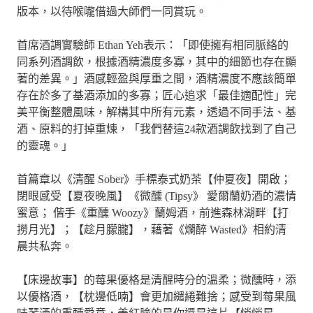
版本，以待喉嚨借過大師們一同賞玩。
首席酒調實驗師 Ethan Yeh表示：「即使擁有相同脈絡的
同系列酒調飲，根據酒精濃度多寡，其中的細節也存在顯
著的差異。」酒感輕盈與厚重之間，酒精濃度不應該簡單
存在於多了基酒添加的多寡；匠心追求「最佳適配性」完
美平衡整體風味，解構其中所有元素，透過不同手法、基
酒、原料的打掉重煉，「我們替這24款酒調飲找到了自己
的靈魂。」
首篇章以《清醒 Sober》手標泰式奶茶【仲夏夜】開啟；
閉眼感受【夏夜晚風】《微醺 (Tipsy》 愛爾蘭奶酒的濃情
蜜意； 偕手《重醺 Woozy》蘭姆酒，前進森林湖畔【打
撈月光】；【趁月朦朧】，藉著《爛醉 Wasted》相約清
晨共私奔。
【床邊故事】的莓果優格是清醒時分的溫柔；微醺時，添
以優格酒，【枕邊低喃】會更加繾綣難捨；感受到莓果風