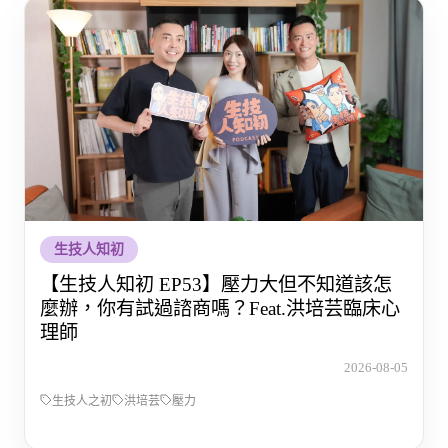
生技人知初
【生技人知初 EP53】壓力大但不知道該怎
麼辦，你有試過諮商嗎？Feat.洪培芸臨床心
理師
2026-08-05
生技人之初
洪培芸
壓力