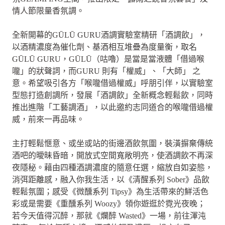
情人節限量香氛調。
全新開幕的GŪLŪ GURU酒調實驗室精研「酒調飲」，
以酒精濃度為催化劑、基酒相互堆疊為度量衡，取名
GŪLŪ GURU，GŪLŪ（咕嚕）是當是當液體「借過喉
嚨」的狀聲詞，而GURU 則有「權威」、「大師」 之
意。希望吸引各方「喉嚨借過權威」呼朋引伴，以實驗室
型態打造創調所，發展「酒調飲」全新概念輕鬆飲，同時
推出進階「工藝調酒」，以此邀約志同道合的喉嚨借過權
威，前來一再品味。
主打輕鬆愜意、或坐或站的街邊酒飲氛圍，裝潢摒棄傳統
酒吧的曖昧昏暗，開放式空間寬敞明亮，使酒調飲不再深
夜隱秘。藉由四種酒調濃度的隨意任選，縮放自如姿態，
消弭距離感，融入你我生活，以《清醒系列 Sober》品飲
輕鬆氛圍；感受《微醺系列 Tipsy》為生活帶來的鮮活色
彩或是需要《重醺系列 Woozy》領你遊逛於霓光夜晚；
若今天值得沉醉，那就《爛醉 Wasted》一場，前往渾沌