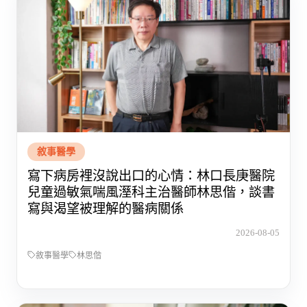
敘事醫學
寫下病房裡沒說出口的心情：林口長庚醫院
兒童過敏氣喘風溼科主治醫師林思偕，談書
寫與渴望被理解的醫病關係
2026-08-05
敘事醫學
林思偕