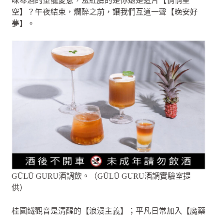
味琴酒的重醺愛意，羞紅臉的是你還是這片【悄悄星
空】？午夜結束，爛醉之前，讓我們互道一聲【晚安好
夢】。
GŪLŪ GURU酒調飲。（GŪLŪ GURU酒調實驗室提
供）
桂圓鐵觀音是清醒的【浪漫主義】；平凡日常加入【魔藥