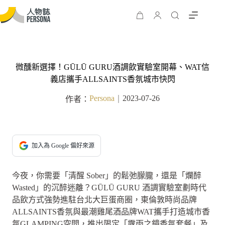
微醺新選擇！GŪLŪ GURU酒調飲實驗室開幕、WAT信
義店攜手ALLSAINTS香氛城市快閃
Persona
2023-07-26
作者：
｜
加入為 Google 偏好來源
今夜，你需要「清醒 Sober」的鬆弛朦朧，還是「爛醉
Wasted」的沉醉迷離？GŪLŪ GURU 酒調實驗室劃時代
品飲方式強勢進駐台北大巨蛋商圈，東倫敦時尚品牌
ALLSAINTS香氛與最潮雞尾酒品牌WAT攜手打造城市香
氛GLAMPING空間，推出限定「露雨之鏡香氛套餐」及