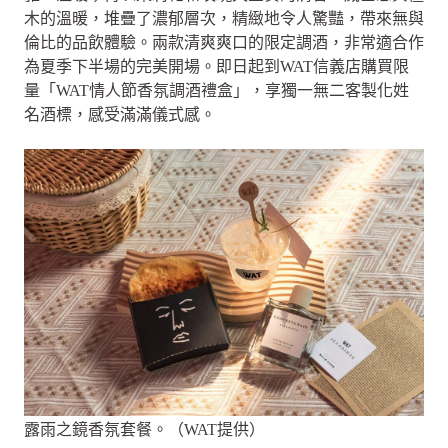
木的溫暖，堆疊了濃郁層次，精緻地令人驚豔，帶來無與
倫比的品飲體驗。兩款清爽爽口的限定調酒，非常適合作
為夏季下半場的完美開場。即日起到WAT信義店購買限
量「WAT情人節香氛調酒禮盒」，享獨一無二客製化姓
名酒標，感受滿滿儀式感。
露雨之鏡香氛套餐。（WAT提供）