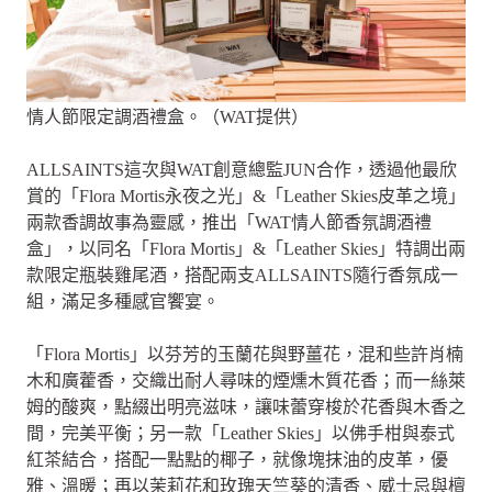
情人節限定調酒禮盒。（WAT提供）
ALLSAINTS這次與WAT創意總監JUN合作，透過他最欣
賞的「Flora Mortis永夜之光」&「Leather Skies皮革之境」
兩款香調故事為靈感，推出「WAT情人節香氛調酒禮
盒」，以同名「Flora Mortis」&「Leather Skies」特調出兩
款限定瓶裝雞尾酒，搭配兩支ALLSAINTS隨行香氛成一
組，滿足多種感官饗宴。
「Flora Mortis」以芬芳的玉蘭花與野薑花，混和些許肖楠
木和廣藿香，交織出耐人尋味的煙燻木質花香；而一絲萊
姆的酸爽，點綴出明亮滋味，讓味蕾穿梭於花香與木香之
間，完美平衡；另一款「Leather Skies」以佛手柑與泰式
紅茶結合，搭配一點點的椰子，就像塊抹油的皮革，優
雅、溫暖；再以茉莉花和玫瑰天竺葵的清香、威士忌與檀