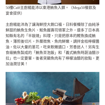
50樓Café主廚楊能沛以東港鮪魚入饌。（Mega50餐飲及
宴會提供）
主廚楊能沛為了讓海鮮控大飽口福，日料餐檯除了由純淨
鮮甜的鮪魚生魚片、鮭魚握壽司領軍之外，還多了日本高
知縣有名的「半敲燒」料理，只是把原本的鰹魚換成鮪
魚，薄煎後切片，外層微焦、魚肉鮮嫩，調拌金桔檸檬醬
油，佐以大量的蔥花，吃來軟嫩適口，芳香迷人！另有生
食級鮪魚製成的「鮪魚茶泡飯」和「義式鮪魚時蔬油醋沙
拉」也一定要嘗，後者突顯魚肉有了檸檬油醋的妝點，更
加油潤甘美！