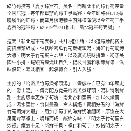
綠竹筍擁有「夏季綠寶石」美名，而新北市的綠竹筍產量
全國居冠，每年都舉辦的筍王爭霸賽，今年即將在6/12揭
曉勝出的鮮筍，而望月樓港籍主廚蘇權暉便以今年筍王爭
霸賽的冠軍筍，於6/19至8/31推出「新北冠軍筍套餐」。
這套「新北冠軍筍套餐」共計7道佳餚，以3道筍餚配搭主
廚招牌菜組成，包括哈密瓜竹筍煲螺頭湯、海鮮竹筍焗烤
大蝦、明太子竹筍蛋白炒飯、以及廣式燒味拼盤、粉蒸美
國牛小排、鐵觀音煙燻比目魚、楊枝甘露和季節鮮果，滋
味俱足，濃淡相宜，起承轉合，引人入勝。
主打的「哈密瓜竹筍煲螺頭湯」，靈感來自已有50年歷史
的「爵士湯」，傳奇配方竟是哈密瓜煮螺頭，湯料特別鮮
甜，主廚版本更多了筍塊、南北杏和蜜棗，加以久燉而
成，湯水蜜甘，食料豐盈，令人稱絕！賣相好看的「海鮮
竹筍焗烤大蝦」，用加了筍丁的海鮮奶油麵糊，厚塗在大
尾開背草蝦上，焗烤而成，鹹鮮有味！「明太子竹筍蛋白
炒飯」鑊氣十足，新鮮干貝、蝦仁和筍丁，妙搭明太子、