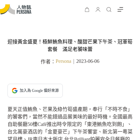
迎接黃金盛夏！極鮮鮪魚料理、酸甜芒果下午茶、冠軍筍
套餐 滿足老饕味蕾
Persona
2023-06-06
作者：
｜
加入為 Google 偏好來源
夏天正值鮪魚、芒果及綠竹筍盛產期，奉行「不時不食」
的饕客們，當然不能錯過品嘗美味的最好時機。全國最高
自助餐廳50樓Café推出時令限定的「東港鮪魚吃到飽」、
台北萬豪酒店的「金夏豪芒」下午茶饗宴、新北第一粵菜
望月樓、JR東日本大飯店 台北Brilliant鉑麗安全日餐廳的