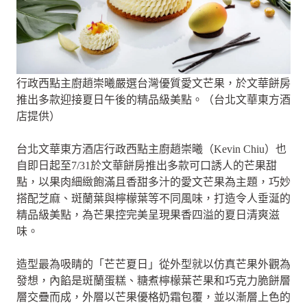
行政西點主廚趙崇曦嚴選台灣優質愛文芒果，於文華餅房
推出多款迎接夏日午後的精品級美點。（台北文華東方酒
店提供）
台北文華東方酒店行政西點主廚趙崇曦（Kevin Chiu）也
自即日起至7/31於文華餅房推出多款可口誘人的芒果甜
點，以果肉細緻飽滿且香甜多汁的愛文芒果為主題，巧妙
搭配芝麻、斑蘭葉與檸檬葉等不同風味，打造令人垂涎的
精品級美點，為芒果控完美呈現果香四溢的夏日清爽滋
味。
造型最為吸睛的「芒芒夏日」從外型就以仿真芒果外觀為
發想，內餡是斑蘭蛋糕、糖煮檸檬葉芒果和巧克力脆餅層
層交疊而成，外層以芒果優格奶霜包覆，並以漸層上色的