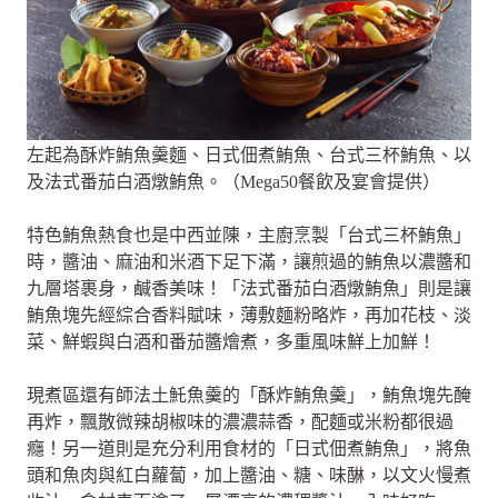
左起為酥炸鮪魚羹麵、日式佃煮鮪魚、台式三杯鮪魚、以
及法式番茄白酒燉鮪魚。（Mega50餐飲及宴會提供）
特色鮪魚熱食也是中西並陳，主廚烹製「台式三杯鮪魚」
時，醬油、麻油和米酒下足下滿，讓煎過的鮪魚以濃醬和
九層塔裹身，鹹香美味！「法式番茄白酒燉鮪魚」則是讓
鮪魚塊先經綜合香料賦味，薄敷麵粉略炸，再加花枝、淡
菜、鮮蝦與白酒和番茄醬燴煮，多重風味鮮上加鮮！
現煮區還有師法土魠魚羹的「酥炸鮪魚羹」，鮪魚塊先醃
再炸，飄散微辣胡椒味的濃濃蒜香，配麵或米粉都很過
癮！另一道則是充分利用食材的「日式佃煮鮪魚」，將魚
頭和魚肉與紅白蘿蔔，加上醬油、糖、味醂，以文火慢煮