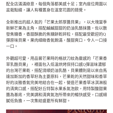
配全店滿滿綠意，每個角落都美感十足；室內座位周圍以
盆栽點綴，讓人有種置身在溫室花園的錯覺。
全新推出的超人氣的「芒果太郎厚醬貝果」，以大塊當季
新鮮芒果為主角，搭配鹹鹹甜甜的奶油乳酪抹醬，佐以散
發焦糖香，香甜酥脆的焦糖餅乾碎粒，搭配最受歡迎的Q
彈原味貝果。果肉細緻香氣飽滿，酸甜爽口，令人一口接
一口。
外觀超可愛，用品嘗芒果時的格狀刀紋為靈感的「芒果香
草乳酪貝果」，裡面包入低溫烘烤保持口感Q彈滋味濃郁
的台灣芒果乾，搭配滑順奶油乳酪，貝果體則是以來自馬
達加斯加的香草籽為主要原料，芒果乾的天然甜味和香草
籽的淡雅香氣完美地結合在一起，營造芒果香草冰淇淋般
的清爽口感，搭配好丘特製水果系氣泡飲，用特製酸甜果
醬為基底，完美調和清爽氣泡所帶來的暢快感受，口感細
膩低負擔，一次集結盛夏所有鮮甜。