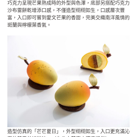
巧克力呈現芒果熟成時的外型與色澤，底部另搭配巧克力
沙布雷餅乾增添口感，不僅造型栩栩如生，口感層次豐
富，入口即可嘗到愛文芒果的香甜，完美交織南洋風情的
斑蘭與檸檬葉香氣。
造型仿真的「芒芒夏日」，外型栩栩如生，入口更充滿沁