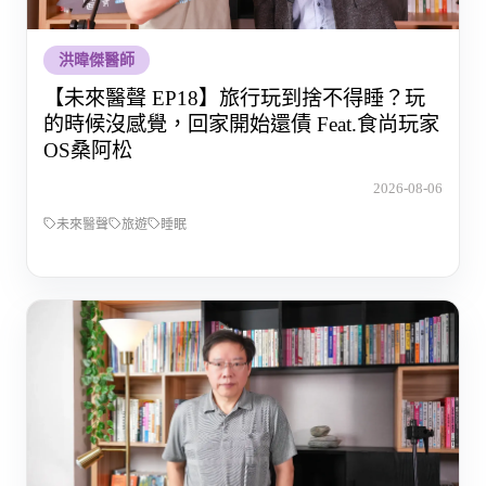
洪暐傑醫師
【未來醫聲 EP18】旅行玩到捨不得睡？玩
的時候沒感覺，回家開始還債 Feat.食尚玩家
OS桑阿松
2026-08-06
未來醫聲
旅遊
睡眠