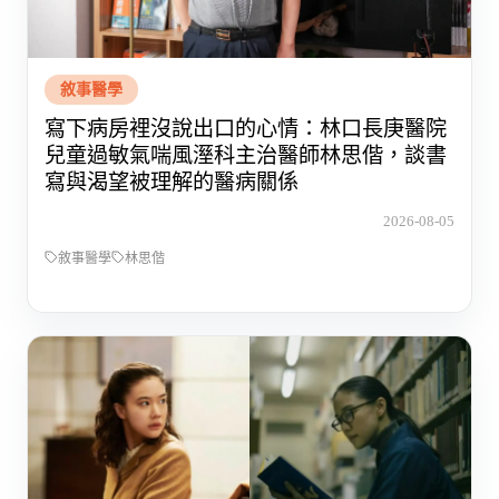
敘事醫學
寫下病房裡沒說出口的心情：林口長庚醫院
兒童過敏氣喘風溼科主治醫師林思偕，談書
寫與渴望被理解的醫病關係
2026-08-05
敘事醫學
林思偕