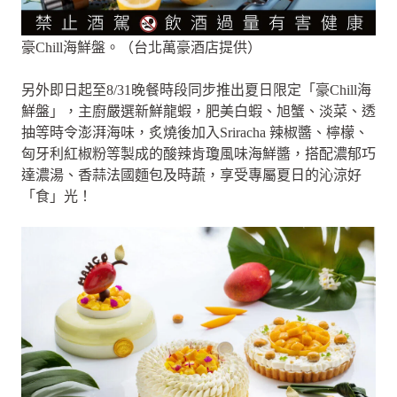
豪Chill海鮮盤。（台北萬豪酒店提供）
另外即日起至8/31晚餐時段同步推出夏日限定「豪Chill海
鮮盤」，主廚嚴選新鮮龍蝦，肥美白蝦、旭蟹、淡菜、透
抽等時令澎湃海味，炙燒後加入Sriracha 辣椒醬、檸檬、
匈牙利紅椒粉等製成的酸辣肯瓊風味海鮮醬，搭配濃郁巧
達濃湯、香蒜法國麵包及時蔬，享受專屬夏日的沁涼好
「食」光！