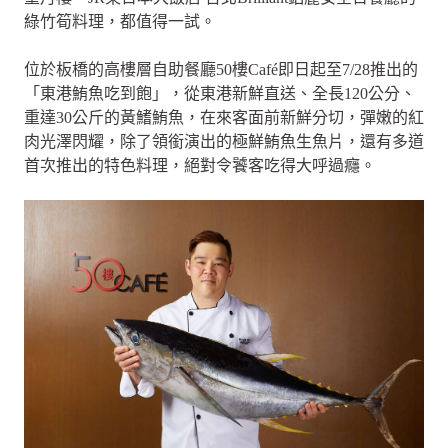
綠竹筍料理，都值得一試。
位於板橋的高樓層自助餐廳50樓Café即日起至7/28推出的
「東港鮪魚吃到飽」，從東港新鮮直送、全長120公分、
重達30公斤的黃鰭鮪魚，在來客面前新鮮分切，彈嫩的紅
肉光澤閃耀，除了領銜演出的極鮮鮪魚生魚片，還有多道
首次推出的特色料理，絕對令饕客吃得大呼過癮。