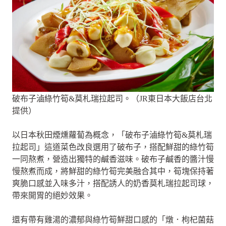
破布子滷綠竹筍&莫札瑞拉起司。（JR東日本大飯店台北
提供）
以日本秋田煙燻蘿蔔為概念，「破布子滷綠竹筍&莫札瑞
拉起司」這道菜色改良選用了破布子，搭配鮮甜的綠竹筍
一同熬煮，營造出獨特的鹹香滋味。破布子鹹香的醬汁慢
慢熬煮而成，將鮮甜的綠竹筍完美融合其中，筍塊保持著
爽脆口感並入味多汁，搭配誘人的奶香莫札瑞拉起司球，
帶來開胃的絕妙效果。
還有帶有雞湯的濃郁與綠竹筍鮮甜口感的「燉．枸杞菌菇