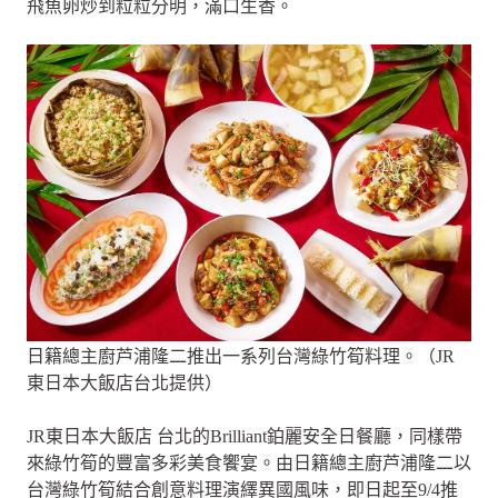
飛魚卵炒到粒粒分明，滿口生香。
日籍總主廚芦浦隆二推出一系列台灣綠竹筍料理。（JR
東日本大飯店台北提供）
JR東日本大飯店 台北的Brilliant鉑麗安全日餐廳，同樣帶
來綠竹筍的豐富多彩美食饗宴。由日籍總主廚芦浦隆二以
台灣綠竹筍結合創意料理演繹異國風味，即日起至9/4推