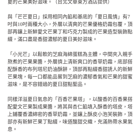
夏的芒果美好滋味。（台北文華東方酒店提供）
與「芒芒夏日」採用相同內餡和基底的「夏日風情」有7
吋與10吋兩種大小，外層以清爽的芒果優格奶霜包覆，頂
部再鑲上新鮮愛文芒果丁和巧克力製成的芒果造型裝飾點
綴，滿口盡是香甜濃郁的夏日美好滋味。
「小光芒」以鬆軟的芝麻海綿蛋糕為主體，中間夾入親手
熬煮的芒果果醬，外層擠上清新爽口的香草奶霜，底部搭
配酥香的布列塔尼奶油酥餅，頂部再點綴香甜誘人的新鮮
芒果塊，每一口都能品嘗到芝麻的濃郁香氣和芒果的甜蜜
滋味，是不容錯過的夏日甜點聖品。
同樣洋溢夏日氣息的「百香芒果塔」，以酸香的百香果搭
配愛文芒果製成果醬，將其與杏仁餡填入酥香的塔皮，塔
上鋪覆香濃綿密的香草奶霜，並鑲上酥皮小泡芙裝飾，頂
部亦有新鮮芒果丁點綴，味道酸甜交織，充滿熱帶水果氣
息。