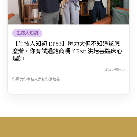
生技人知初
【生技人知初 EP53】壓力大但不知道該怎
麼辦，你有試過諮商嗎？Feat.洪培芸臨床心
理師
2026-08-05
壓力
生技人之初
洪培芸