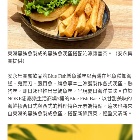
東港黑鮪魚製成的黑鮪魚漢堡搭配沁涼康普茶。（安永集
團提供）
安永集團餐飲品牌Blue Fish樂魚漢堡以台灣在地魚種如海
鱸、鬼頭刀、虱目魚、旗魚等本土漁獲製作各式漢堡、熱
狗堡，即日起也推出黑鮪魚堡，呈現夏日海洋美味。位於
NOKE忠泰樂生活商場5樓的Blue Fish Bar，以甘甜美味的
海鮮揉合日式與西式的料理特色元素為特點，這次也將來
自東港的黑鮪魚製成魚堡，搭配新鮮蔬菜，輕盈又清新。