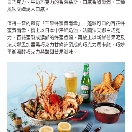
白巧克力、牛奶巧克力的香濃慕斯，口感香醇滑潤，三種
風味交織誘人口感。
值得一嘗的還有「芒果蜂蜜費南雪」，蓬鬆可口的百花蜂
蜜費南雪，擠上以日本中澤鮮奶油、法國法芙娜白巧克
力、百花蜜製成濃郁的蜂蜜香緹，再放上以新鮮芒果泥及
法芙娜孟加里黑巧克力甘納許製成的巧克力馬卡龍，巧妙
平衡濃醇巧克力與酸甜芒果滋味。