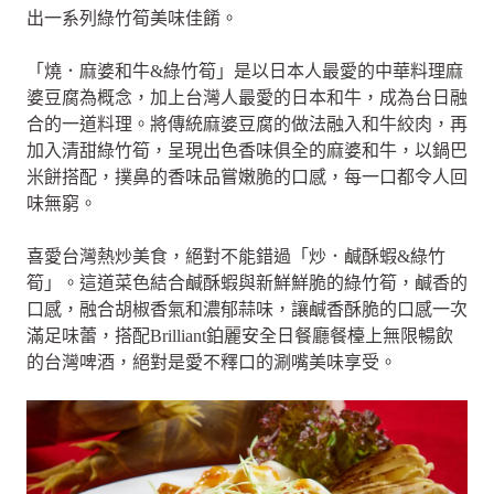
出一系列綠竹筍美味佳餚。
「燒．麻婆和牛&綠竹筍」是以日本人最愛的中華料理麻
婆豆腐為概念，加上台灣人最愛的日本和牛，成為台日融
合的一道料理。將傳統麻婆豆腐的做法融入和牛絞肉，再
加入清甜綠竹筍，呈現出色香味俱全的麻婆和牛，以鍋巴
米餅搭配，撲鼻的香味品嘗嫩脆的口感，每一口都令人回
味無窮。
喜愛台灣熱炒美食，絕對不能錯過「炒．鹹酥蝦&綠竹
筍」。這道菜色結合鹹酥蝦與新鮮鮮脆的綠竹筍，鹹香的
口感，融合胡椒香氣和濃郁蒜味，讓鹹香酥脆的口感一次
滿足味蕾，搭配Brilliant鉑麗安全日餐廳餐檯上無限暢飲
的台灣啤酒，絕對是愛不釋口的涮嘴美味享受。