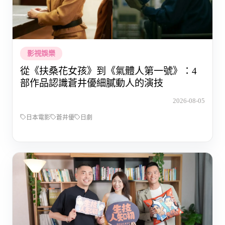
影視娛樂
從《扶桑花女孩》到《氣體人第一號》：4
部作品認識蒼井優細膩動人的演技
2026-08-05
日本電影
蒼井優
日劇