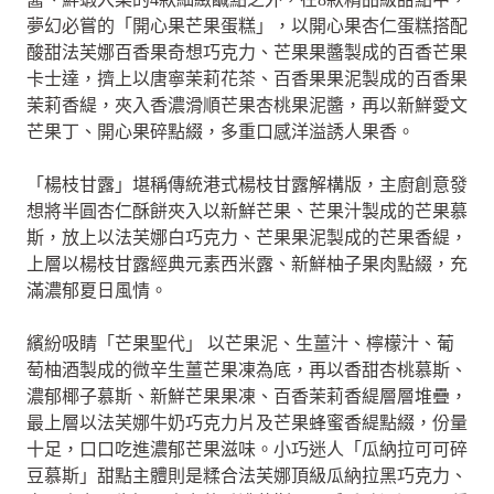
夢幻必嘗的「開心果芒果蛋糕」，以開心果杏仁蛋糕搭配
酸甜法芙娜百香果奇想巧克力、芒果果醬製成的百香芒果
卡士達，擠上以唐寧茉莉花茶、百香果果泥製成的百香果
茉莉香緹，夾入香濃滑順芒果杏桃果泥醬，再以新鮮愛文
芒果丁、開心果碎點綴，多重口感洋溢誘人果香。
「楊枝甘露」堪稱傳統港式楊枝甘露解構版，主廚創意發
想將半圓杏仁酥餅夾入以新鮮芒果、芒果汁製成的芒果慕
斯，放上以法芙娜白巧克力、芒果果泥製成的芒果香緹，
上層以楊枝甘露經典元素西米露、新鮮柚子果肉點綴，充
滿濃郁夏日風情。
繽紛吸睛「芒果聖代」 以芒果泥、生薑汁、檸檬汁、葡
萄柚酒製成的微辛生薑芒果凍為底，再以香甜杏桃慕斯、
濃郁椰子慕斯、新鮮芒果果凍、百香茉莉香緹層層堆疊，
最上層以法芙娜牛奶巧克力片及芒果蜂蜜香緹點綴，份量
十足，口口吃進濃郁芒果滋味。小巧迷人「瓜納拉可可碎
豆慕斯」甜點主體則是糅合法芙娜頂級瓜納拉黑巧克力、