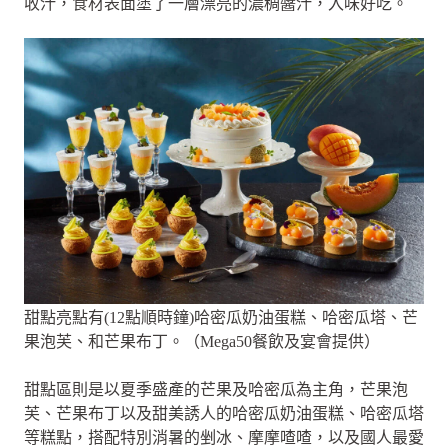
收汁，食材表面塗了一層漂亮的濃稠醬汁，入味好吃。
甜點亮點有(12點順時鐘)哈密瓜奶油蛋糕、哈密瓜塔、芒
果泡芙、和芒果布丁。（Mega50餐飲及宴會提供）
甜點區則是以夏季盛產的芒果及哈密瓜為主角，芒果泡
芙、芒果布丁以及甜美誘人的哈密瓜奶油蛋糕、哈密瓜塔
等糕點，搭配特別消暑的剉冰、摩摩喳喳，以及國人最愛