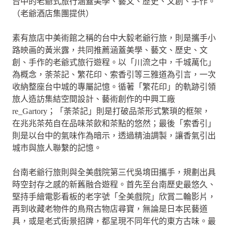
台中的老爺式旅行涵蓋美學、藝文、歷史、文創、手作。
（老爺酒店集團提供）
素有旅店中美術館之稱的台中大毅老爺行旅，則是攜手小
路映画的黃米露，共同推薦涵蓋美學、藝文、歷史、文
創、手作的老爺式旅行遊程。以「川流之中，千城萬化」
為概念，荼茶記、繁花印、索香引等三雅道為引言，一次
收納整座台中城的專屬記憶。循著「繁花印」的軌跡引領
旅人造訪集結空間設計、藝術創作的中興工廠
re_Gartory；「荼茶記」則是打破品茶形式繁瑣的框架，
在兆兆茶苑自在品味茶飲和茶點的悠然；最後「索香引」
則是以台中的氣味作為暗示，透過精油調製，讓香氣引出
城市與旅人聯繫的記憶。
台南老爺行旅則與全美戲院第三代吳堉田攜手，規劃出具
時空封存之感的新舊融合遊程。首先至台南歷史最悠久、
堅持手繪電影看板的老字號「全美戲院」欣賞二輪影片，
再到收藏老物件的鳥飛古物店尋寶，無論是日本民藝道
具，或是老式街景招牌，都呈現不同年代的東方古味。最