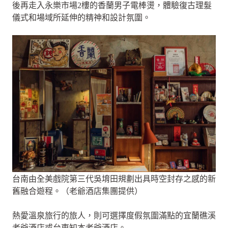
後再走入永樂市場2樓的香蘭男子電棒燙，體驗復古理髮
儀式和場域所延伸的精神和設計氛圍。
台南由全美戲院第三代吳堉田規劃出具時空封存之感的新
舊融合遊程。（老爺酒店集團提供）
熱愛溫泉旅行的旅人，則可選擇度假氛圍滿點的宜蘭礁溪
老爺酒店或台東知本老爺酒店。