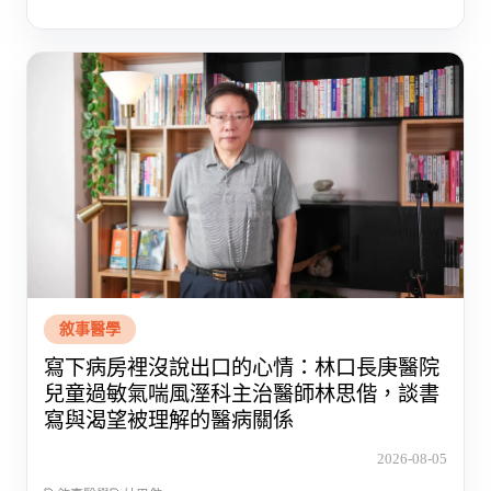
敘事醫學
寫下病房裡沒說出口的心情：林口長庚醫院
兒童過敏氣喘風溼科主治醫師林思偕，談書
寫與渴望被理解的醫病關係
2026-08-05