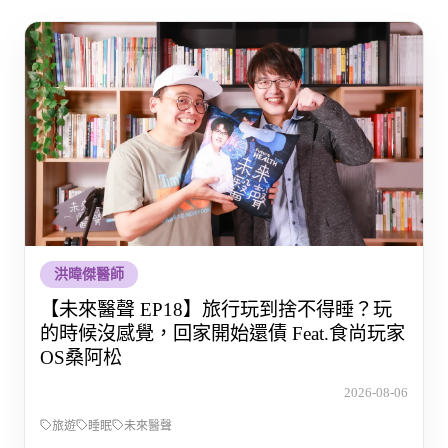
洪暐傑醫師
【未來醫聲 EP18】旅行玩到捨不得睡？玩
的時候沒感覺，回家開始還債 Feat.食尚玩家
OS桑阿松
2026-08-06
旅遊
睡眠
未來醫聲