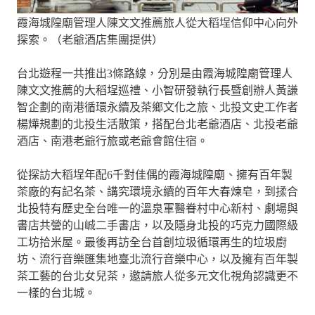
霞海城隍廟管理人陳文文推薦旅人從大稻埕信仰中心向外
探索。（老爺酒店集團提供）
台北遊程一共推出3條路線，分別是由霞海城隍廟管理人
陳文文推薦的大稻埕巡禮、小智研發執行長暨創辦人黃謙
智企劃的南港循環永續及茶鄉文化之旅、北投文史工作者
楊燁規劃的北投生活散策，搭配台北老爺酒店、北投老爺
酒店、南港老爺行旅或老爺會館住宿。
從探訪大稻埕年配6千對佳偶的霞海城隍廟、擁有百年製
茶廠的有記名茶、講究環境永續的百年大春煉皂，到揉合
北投特有歷史全台唯一的溫泉軍醫眷村中心新村、劇場與
書店共營的山峸二手書店，以及隱身北投的巧克力國際級
工坊拾米屋。最後再訪全台首創垃圾循環再生的垃圾廚
坊、流行音樂匯集地臺北流行音樂中心，以及擁有百年製
茶工藝的台北女兒茶，邀請旅人從多元文化視角認識更不
一樣的台北城。