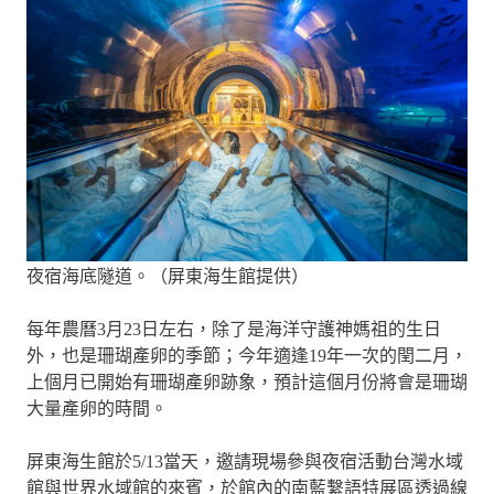
夜宿海底隧道。（屏東海生館提供）
每年農曆3月23日左右，除了是海洋守護神媽祖的生日
外，也是珊瑚產卵的季節；今年適逢19年一次的閏二月，
上個月已開始有珊瑚產卵跡象，預計這個月份將會是珊瑚
大量產卵的時間。
屏東海生館於5/13當天，邀請現場參與夜宿活動台灣水域
館與世界水域館的來賓，於館內的南藍繫語特展區透過線