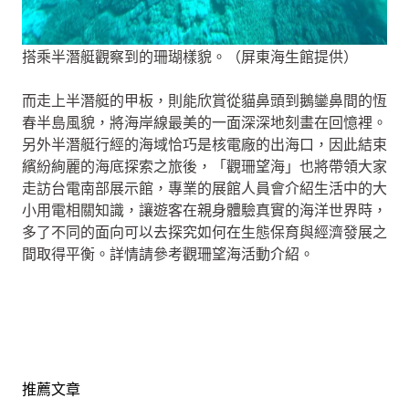
搭乘半潛艇觀察到的珊瑚樣貌。（屏東海生館提供）
而走上半潛艇的甲板，則能欣賞從貓鼻頭到鵝鑾鼻間的恆
春半島風貌，將海岸線最美的一面深深地刻畫在回憶裡。
另外半潛艇行經的海域恰巧是核電廠的出海口，因此結束
繽紛絢麗的海底探索之旅後，「觀珊望海」也將帶領大家
走訪台電南部展示館，專業的展館人員會介紹生活中的大
小用電相關知識，讓遊客在親身體驗真實的海洋世界時，
多了不同的面向可以去探究如何在生態保育與經濟發展之
間取得平衡。詳情請參考觀珊望海活動介紹。
推薦文章