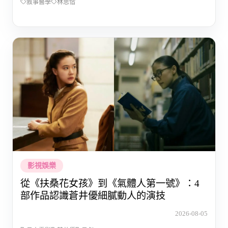
敘事醫學
林思偕
影視娛樂
從《扶桑花女孩》到《氣體人第一號》：4
部作品認識蒼井優細膩動人的演技
2026-08-05