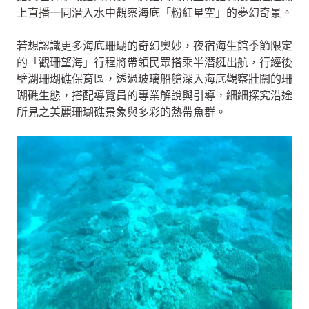
上直播一同潛入水中觀察海底「粉紅星空」的夢幻奇景。
若想認識更多海底珊瑚的奇幻奧妙，夜宿海生館季節限定
的「觀珊望海」行程將帶領民眾搭乘半潛艇出航，行經後
壁湖珊瑚礁保育區，透過玻璃船艙深入海底觀察壯闊的珊
瑚礁生態，搭配導覽員的專業解說與引導，細細探究沿途
所見之美麗珊瑚礁景象與多彩的熱帶魚群。