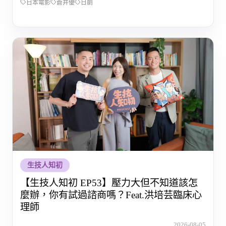
日本電影
蒼井優
日劇
生技人知初
【生技人知初 EP53】壓力大但不知道該怎
麼辦，你有試過諮商嗎？Feat.洪培芸臨床心
理師
2026-08-05