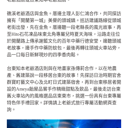
礁溪老爺酒店與金魚。厝邊主理人彭仁鴻合作，共同探訪
擁有「開蘭第一城」美譽的頭城鎮。巡訪建議路線從頭城
老街出發，先在金魚。厝邊聽一段老縣長的風光故事，再
至Hito石花凍品味東北角專屬兒時夏天海味，沿路走往位
於開蘭路上傳承謝籃文化的百年中藥行德安堂，邊聽頭城
老故事，邊手作中藥防蚊包，最後再轉往頭城火車站旁，
品一口每日新鮮現炒的四季香肉鬆。
台東知本老爺酒店則與在地畫家孫傳莉合作，以在地農
產、舊建築說一段移居台東的故事！先探訪日治時期官舍
群寶町藝文中心及北町日式建築宿舍，再到台東移居者開
設的Ameya飴屋品嘗手作精緻甜點及飲品，最後走訪台東
舊火車站內的風格選品店東東市，挑選一份具有台東專屬
特色伴手禮回家。詳情請上老爺式旅行專屬活動網頁查
詢。