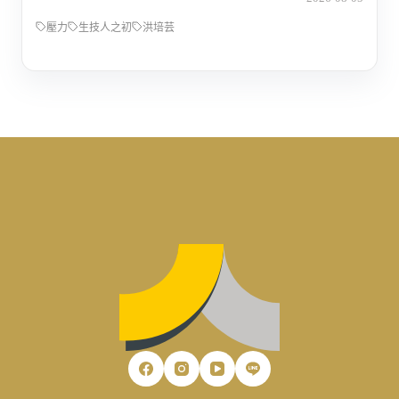
壓力
生技人之初
洪培芸