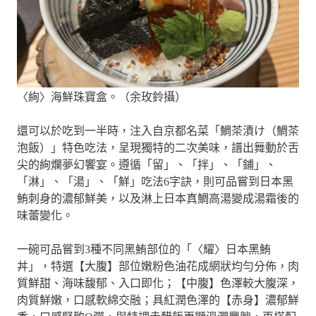
〈絢〉海鮮珠寶盒。（余玫鈴攝）
還可以於吃到一半時，注入自京都名菜「鯛茶漬け（鯛茶
泡飯）」特色吃法，呈現獨特的二次美味，譜出舞動於舌
尖的絢爛夢幻饗宴。遵循「留」、「拌」、「鋪」、
「淋」、「湯」、「鮮」吃法6字訣，則可品嘗到日本黑
鮪刺身的濃郁鮮美，以及淋上日本真鯛高湯變成湯霜後的
味蕾變化。
一碗可品嘗到3種不同黑鮪部位的「〈耀〉日本黑鮪
丼」，特選【大腹】部位嫩粉色油花成網狀均勻分佈，肉
質鮮甜、海味馥郁、入口即化；【中腹】色澤較大腹深，
肉質鮮嫩，口感軟綿交融；具紅潤色澤的【赤身】濃郁鮮