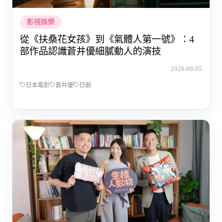
影視娛樂
從《扶桑花女孩》到《氣體人第一號》：4
部作品認識蒼井優細膩動人的演技
2026-08-05
日本電影
蒼井優
日劇