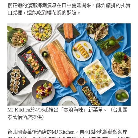
櫻花蝦的濃郁海潮氣息在口中蔓延開來，酥炸豬排的扎實
口感裡，還能吃到櫻花蝦的酥脆。
MJ Kitchen於4/16起推出「春浪海味」新菜單。（台北國
泰萬怡酒店提供）
台北國泰萬怡酒店的MJ Kitchen，自4/16起也將蔚藍海岸