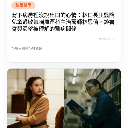
敘事醫學
寫下病房裡沒說出口的心情：林口長庚醫院
兒童過敏氣喘風溼科主治醫師林思偕，談書
寫與渴望被理解的醫病關係
2026-08-05
敘事醫學
林思偕