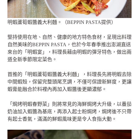
明蝦蘆筍蝦醬義大利麵。（BEPPIN PASTA提供）
堅持使用在地、自然、健康的地方特色食材，呈現出料理
自然美味的BEPPIN PASTA，也於今年春季推出澎湖直送
來台的「明蝦宴」，料理長藉由明蝦的彈牙特色，做出兩
道全新季節限定菜色。
首推的「明蝦蘆筍蝦醬義大利麵」，料理長先將明蝦去除
中間蝦殼，保留完整頭尾烹調，不僅可保證新鮮度，更讓
蝦膏能融合於料裡內再加入蝦醬後更顯濃郁。
「焗烤明蝦春野菜」則將常見的海鮮焗烤大升級，以番茄
奶油加入蝦醬為基底，再添入起士粉焗烤，焗烤後不只帶
有起士香氣，滿滿的鮮蝦風味更是令人食指大動。