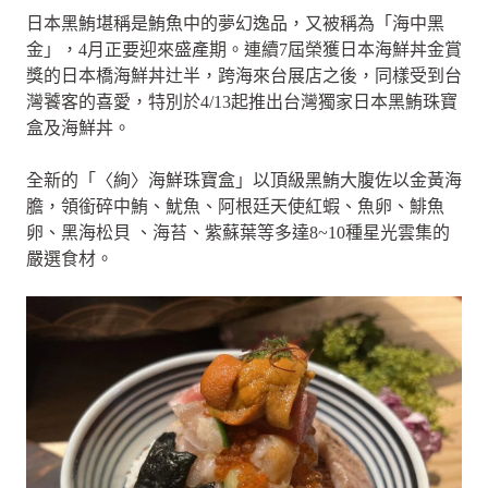
日本黑鮪堪稱是鮪魚中的夢幻逸品，又被稱為「海中黑
金」，4月正要迎來盛產期。連續7屆榮獲日本海鮮丼金賞
獎的日本橋海鮮丼辻半，跨海來台展店之後，同樣受到台
灣饕客的喜愛，特別於4/13起推出台灣獨家日本黑鮪珠寶
盒及海鮮丼。
全新的「〈絢〉海鮮珠寶盒」以頂級黑鮪大腹佐以金黃海
膽，領銜碎中鮪、魷魚、阿根廷天使紅蝦、魚卵、鯡魚
卵、黑海松貝 、海苔、紫蘇葉等多達8~10種星光雲集的
嚴選食材。