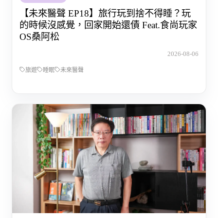
【未來醫聲 EP18】旅行玩到捨不得睡？玩
的時候沒感覺，回家開始還債 Feat.食尚玩家
OS桑阿松
2026-08-06
旅遊
睡眠
未來醫聲