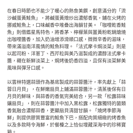
在春日時節也不能少了暖心的熱食美饌，創意滿分的「流
沙鹹蛋黃鮭魚」，將鹹蛋黃燴炒出濃郁香氣，鋪在火烤的
挪威鮭魚上，口味鹹香中堆疊出海韻甘美。「咖哩乾香鮭
魚」則借鑑星馬特色，將香茅、檸檬葉與薑黃粉乾鍋熗燒
出咖哩醬香，加入奶油增添滑順口感，微微辛香的滋味，
帶來滿溢南洋風情的鮭魚料理。「法式摩卡焗淡菜」則是
以起司粉、洋蔥丁、西芹粒與美乃滋製成的濃醇法式摩卡
醬，襯在新鮮淡菜上，焗烤後奶香四溢，且保有淡菜鮮美
風味與彈牙口感。
以雲林特選蒜頭作為基底製成的蒜蓉醬汁，率先獻上「蒜
蓉日月貝」，在鮮嫩扇貝上鋪滿蒜蓉醬汁，清蒸後保有日
月貝的鮮味，與蒜香的香氣完美結合，另一款「松露蒜味
鑲扇貝」，則在蒜蓉醬汁中加入黑松露，松露獨特的菌類
香氣融合濃郁蒜香，更顯扇貝清甜甘韻。「燒烤季節海
鮮」則提供膠質豐富的鮭魚下巴，搭配肉質細緻的烤香魚
以及多款時令海鮮，於餐檯之上恰似埋藏深海中的珍稀寶
箱。