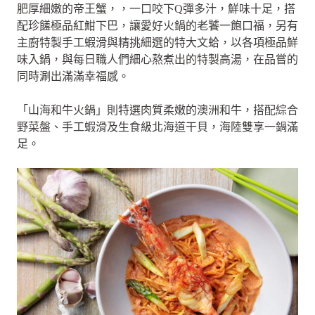
肥厚細嫩的帝王蟹，，一口咬下Q彈多汁，鮮味十足，搭
配珍饈極品紅魽下巴，讓愛好火鍋的老饕一飽口福，另有
主廚特製手工蝦滑與精挑細選的特大文蛤，以各項極品鮮
味入鍋，與每日職人們細心熬煮出的特製高湯，在品嘗的
同時涮出滿滿幸福感。
「山海和牛火鍋」則特選肉質柔嫩的澳洲和牛，搭配綜合
野菜盤、手工蝦滑及生食級北海道干貝，海陸雙享一鍋滿
足。