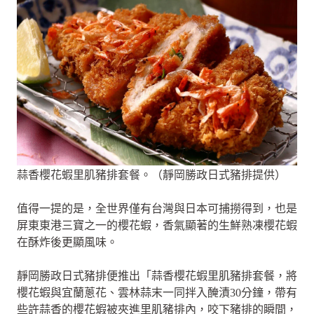
蒜香櫻花蝦里肌豬排套餐。（靜岡勝政日式豬排提供）
值得一提的是，全世界僅有台灣與日本可捕撈得到，也是
屏東東港三寶之一的櫻花蝦，香氣顯著的生鮮熟凍櫻花蝦
在酥炸後更顯風味。
靜岡勝政日式豬排便推出「蒜香櫻花蝦里肌豬排套餐，將
櫻花蝦與宜蘭蔥花、雲林蒜末一同拌入醃漬30分鐘，帶有
些許蒜香的櫻花蝦被夾進里肌豬排內，咬下豬排的瞬間，