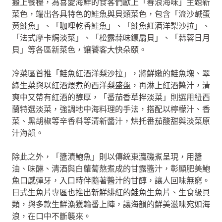
搬上餐檯，為喜愛海鮮的食客們獻上「春浪海味」主題新
菜色，端出各具特色的鮭魚與貝類菜色，包含「流沙鹹蛋
黃鮭魚」、「咖哩乾香鮭魚」、「鮭魚紅酒洋梨沙拉」、
「法式摩卡焗淡菜」、「松露蒜味鑲扇貝」、「蒜蓉日月
貝」等各區新菜色，讓饕客大快朵頤。
冷菜區首推「鮭魚紅酒洋梨沙拉」，將鮮嫩的鮭魚塊、翠
綠生菜與以紅酒煨煮的西洋梨盛盤，再淋上紅酒醬汁，清
爽中又帶有紅酒的醇厚，「番茄香草拌淡菜」則選用紐西
蘭特選淡菜，強調地中海料理的手法，搭配以檸檬汁、香
菜、黑胡椒等辛香料等清新醬汁，烘托番茄酸甜與淡菜原
汁海韻。
除此之外，「醬漬鮑魚」則以傳統東瀛磯煮呈現，用醬
油、味醂、清酒與白蘿蔔熬煮成的甘露醬汁，彰顯肥美鮑
魚口感彈牙，入口時伴隨著醬汁的甘醇，讓人回味無窮。
日式生魚片專區也推出新鮮緋紅的鮭魚生魚片、生食級貝
類，與多款生鮮漁獲輪番上陣，讓海韻的鮮美滋味宛如海
浪，在口中不斷襲來。