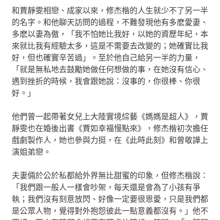
和賈靜雯相戀、成家以來，修杰楷的人生就少不了另一半
的名字。和他聊天訪問的過程，不難發現他有多麽愛妻、
多麽以妻為傲，「我不怕她比我好，以她的資歷年紀，本
來就比我有經驗太多，這是不需要去改變的；她確實比我
好，但也確實辛苦過」。至於他自己給另一半的力量，
「就是無私地去鼓勵她做任何想做的事，在她沒有信心、
遇到挫折的時候，我會跟她說：沒事的，你很棒、你很
好。」
他們曾一起帶著女兒上大陸實境綜藝《媽媽是超人》，賈
靜雯也在婚後出書《賈如幸福慢點來》，修杰楷初次擔任
戲劇製作人，她也參與力挺，在《此時此刻》和曾敬譁上
演姐弟戀。
夫妻倆於公於私都給外界無比甜蜜的印象，但修杰楷說：
「我們跟一般人一樣會吵架，每天還是會為了小孩有爭
執；我們沒有刻意放閃、好像一定要很恩愛，只是我們都
是公眾人物，覺得對外抱怨彼此一點意義都沒有。」他不