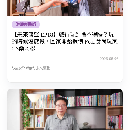
洪暐傑醫師
【未來醫聲 EP18】旅行玩到捨不得睡？玩
的時候沒感覺，回家開始還債 Feat.食尚玩家
OS桑阿松
2026-08-06
旅遊
睡眠
未來醫聲