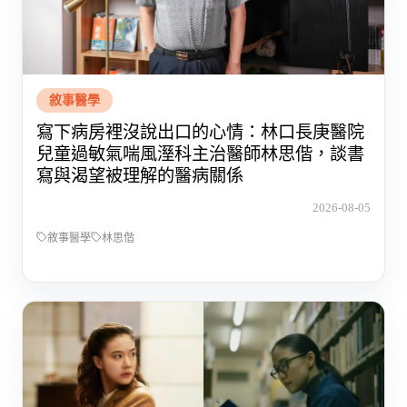
敘事醫學
寫下病房裡沒說出口的心情：林口長庚醫院
兒童過敏氣喘風溼科主治醫師林思偕，談書
寫與渴望被理解的醫病關係
2026-08-05
敘事醫學
林思偕