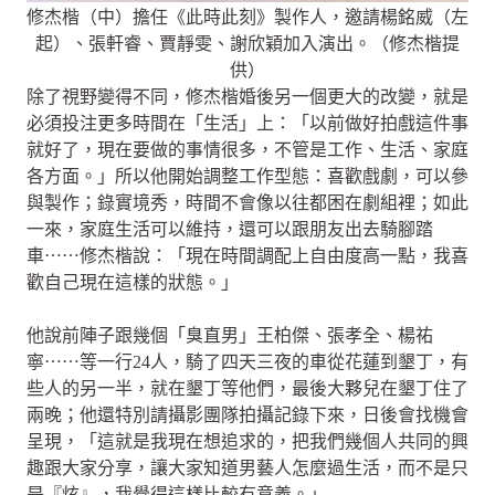
修杰楷（中）擔任《此時此刻》製作人，邀請楊銘威（左
起）、張軒睿、賈靜雯、謝欣穎加入演出。（修杰楷提
供）
除了視野變得不同，修杰楷婚後另一個更大的改變，就是
必須投注更多時間在「生活」上：「以前做好拍戲這件事
就好了，現在要做的事情很多，不管是工作、生活、家庭
各方面。」所以他開始調整工作型態：喜歡戲劇，可以參
與製作；錄實境秀，時間不會像以往都困在劇組裡；如此
一來，家庭生活可以維持，還可以跟朋友出去騎腳踏
車⋯⋯修杰楷說：「現在時間調配上自由度高一點，我喜
歡自己現在這樣的狀態。」
他說前陣子跟幾個「臭直男」王柏傑、張孝全、楊祐
寧⋯⋯等一行24人，騎了四天三夜的車從花蓮到墾丁，有
些人的另一半，就在墾丁等他們，最後大夥兒在墾丁住了
兩晚；他還特別請攝影團隊拍攝記錄下來，日後會找機會
呈現，「這就是我現在想追求的，把我們幾個人共同的興
趣跟大家分享，讓大家知道男藝人怎麼過生活，而不是只
是『炫』，我覺得這樣比較有意義。」