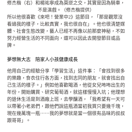
修杰楷（右）和楊祐寧成為莫逆之交，其實是因為騎車，
不是演戲。（修杰楷提供）
所以他很喜歡《來吧！營業中2》這節目，「那是觀眾沒
看過我的樣子，比較真實，我也很自在」。他也很清楚媒
體、社會生態改變，藝人已經不再像以前那麼神秘，不如
努力經營生活的不同面向，還可以因此去開發節目或品
牌。
夢想無大志 陪家人小孩健康成長
他用自己的經驗分享「學習生活」這件事：「會找到很多
的樂趣，食衣住行各方面，找到志同的朋友，就會找出自
己生活的樣子。」例如他喜歡喝酒，他從女兒咘咘出生的
年份，開始購買、研究葡萄酒，就這樣慢慢入坑；他理想
的退休生活是到酒廠上班，去學釀酒，「我希望有一天可
以帶著小老弟們，跟他們說這瓶酒當初我買只要幾千塊，
現在幾萬塊一瓶⋯⋯我的夢想就是當一個很有品味的叔叔
跟哥哥」。