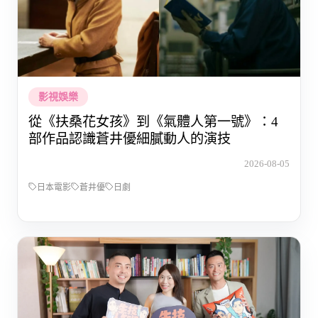
影視娛樂
從《扶桑花女孩》到《氣體人第一號》：4
部作品認識蒼井優細膩動人的演技
2026-08-05
日本電影
蒼井優
日劇