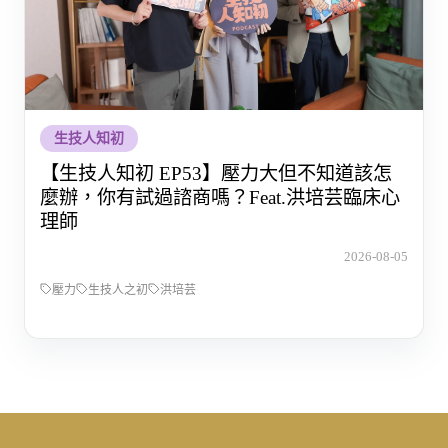
生技人知初
【生技人知初 EP53】壓力大但不知道該怎
麼辦，你有試過諮商嗎？Feat.洪培芸臨床心
理師
2026-08-05
壓力
生技人之初
洪培芸