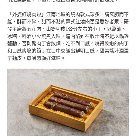
「外婆紅燒肉包」江南地區的燒肉款式眾多，講究肥而不
膩、酥而不碎、甜而不黏的蘇式紅燒肉更是愛好者眾。研
發主廚將五花肉、山筍切成1公分左右的小丁，以醬油、
冰糖、料酒小火燒煮入味，這內餡難在收汁時不能以鍋鏟
翻動，否則豬肉丁會散爛、吃不到口感。燒得軟嫩的肉丁
和口感爽脆的筍丁在口中交織出鮮明口感，甜美醬汁潤澤
了麵皮，愈嚼愈顯好滋味。