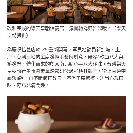
改裝完成的樂天皇朝信義店，氛圍轉為典雅溫暖。（樂天
皇朝提供）
為慶祝信義店於3/29重新開幕，罕見地動員新加坡、上
海、台灣三地的主廚發揮手藝與創意，研發8款由八大菜
系發想、轉化而來的創意南北點心—八大珍味，台灣樂天
皇朝執行董事劉素華透露研發過程極其艱辛，從上百道中
嚴選8款，再不斷修正改良，不但工序繁複、別出心裁口
味，奇巧充滿食趣。