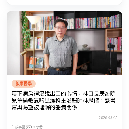
敘事醫學
寫下病房裡沒說出口的心情：林口長庚醫院
兒童過敏氣喘風溼科主治醫師林思偕，談書
寫與渴望被理解的醫病關係
2026-08-05
敘事醫學
林思偕