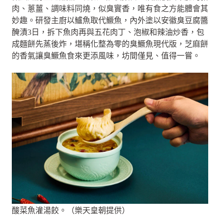
肉、蔥薑、調味料同燒，似臭實香，唯有食之方能體會其
妙趣。研發主廚以鱸魚取代鱖魚，內外塗以安徽臭豆腐醬
醃漬3日，拆下魚肉再與五花肉丁、泡椒和辣油炒香，包
成麵餅先蒸後炸，堪稱化整為零的臭鱖魚現代版，芝麻餅
的香氣讓臭鱖魚食來更添風味，坊間僅見、值得一嘗。
酸菜魚灌湯餃。（樂天皇朝提供）