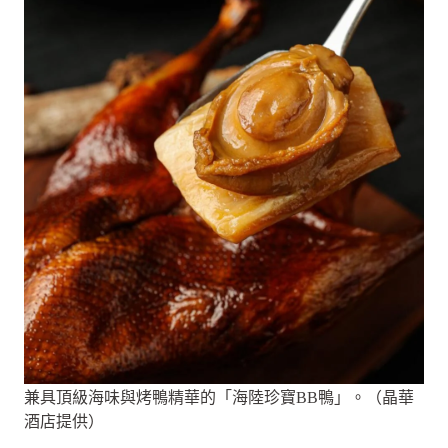
兼具頂級海味與烤鴨精華的「海陸珍寶BB鴨」。（晶華
酒店提供）