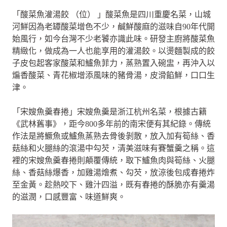
「酸菜魚灌湯餃 （位） 」酸菜魚是四川重慶名菜，山城
河鮮因為老罈酸菜增色不少，鹹鮮酸麻的滋味自90年代開
始風行，如今台灣不少老饕亦識此味。研發主廚將酸菜魚
精緻化，做成為一人也能享用的灌湯餃。以燙麵製成的餃
子皮包起客家酸菜和鱸魚菲力，蒸熟置入碗盅，再沖入以
煸香酸菜、青花椒增添風味的豬骨湯，皮滑餡鮮，口口生
津。
「宋嫂魚羹春捲」宋嫂魚羹是浙江杭州名菜，根據古籍
《武林舊事》，距今800多年前的南宋便有其紀錄。傳統
作法是將鱖魚或鱸魚蒸熟去骨後剝散，放入加有筍絲、香
菇絲和火腿絲的滾湯中勾芡，清美滋味有賽蟹羹之稱。這
裡的宋嫂魚羹春捲則顛覆傳統，取下鱸魚肉與筍絲、火腿
絲、香菇絲爆香，加雞湯燴煮、勾芡，放涼後包成春捲炸
至金黃。趁熱咬下、雞汁四溢，既有春捲的酥脆亦有羹湯
的滋潤，口感豐富、味道鮮爽。