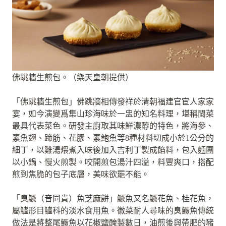
佛跳牆生煎包。（樂天皇朝提供）
「佛跳牆生煎包」佛跳牆相傳發祥於清朝福建官宦人家家
宴，如今演變爲集山珍海味於一盅的知名料理，堪稱閩菜
最具代表菜色。研發主廚取其味鮮濃醇的特色，將海參、
素魚翅、蹄筋、花膠、素鮑魚等8種材料切成小於1公分的
細丁，以雞湯煨煮入味後加入吉利丁製成餡料，包入麵團
以小鍋、慢火煎製。咬開煎包湯汁四溢，料豐爽口，搭配
煎到焦脆的包子底層，美味欲罷不能。
「臭鱖（音同貴）魚芝麻餅」鱖魚又名鱖花魚、桂花魚，
屬鱸形目鱸科的淡水食用魚。徽菜耐人尋味的臭鱖魚傳統
做法是將整尾鱖魚以花椒鹽醃製數日，油煎後與帶肥的豬