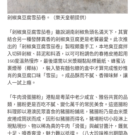
剁椒臭豆腐雪茄卷。（樂天皇朝提供）
「剁椒臭豆腐雪茄卷」雖說湖南剁椒魚頭名滿天下，其實
結合另一種發酵異香的剁椒臭豆腐更是老饕最愛。此次推
出的「剁椒臭豆腐雪茄卷」製程頗重手工，本地臭豆腐拌
入切碎剁椒、蒜泥和料酒，以可可粉調色的春捲皮捲起用
160度溫熱慢炸，最後還需以米漿糊黏貼標籤紙、蜂蜜沾
裹煙蒂（椰絲），裝入墊有麵包糠的盒中才算完成惟妙惟
肖的臭豆腐口味「雪茄」。成品酥而不膩、香辣味鮮，讓
人一試上癮。
「牛肉滑蛋腸粉」港點是粵菜中老少咸宜、雅俗共賞的品
類，腸粉更是百吃不膩、變化萬千的常民美食。這道腸粉
料理即以港澳民眾喜食的豬腸粉鋪底，豬腸粉乃是由米漿
皮捲成筒狀而成，因形似豬腸而得名，豬場粉切小段淋上
現點現炒、物以稀為貴的牛肉「滑蛋」與鹹甘醬汁，鑊氣
十足、噴香爽滑，魅力難以抵擋。（八大珍味推出期間為