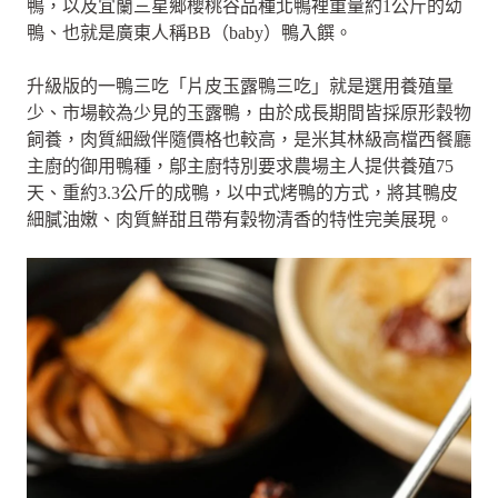
鴨，以及宜蘭三星鄉櫻桃谷品種北鴨裡重量約1公斤的幼
鴨、也就是廣東人稱BB（baby）鴨入饌。
升級版的一鴨三吃「片皮玉露鴨三吃」就是選用養殖量
少、市場較為少見的玉露鴨，由於成長期間皆採原形穀物
飼養，肉質細緻伴隨價格也較高，是米其林級高檔西餐廳
主廚的御用鴨種，鄔主廚特別要求農場主人提供養殖75
天、重約3.3公斤的成鴨，以中式烤鴨的方式，將其鴨皮
細膩油嫩、肉質鮮甜且帶有穀物清香的特性完美展現。