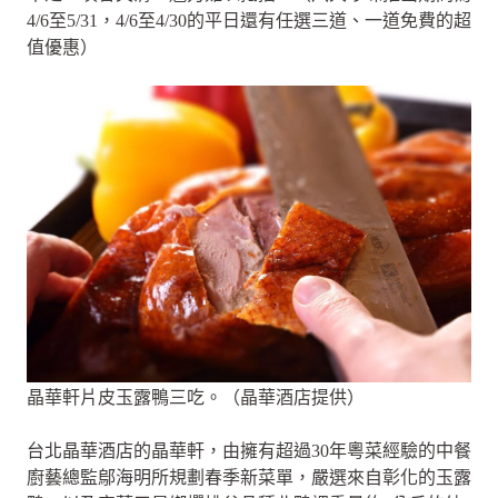
4/6至5/31，4/6至4/30的平日還有任選三道、一道免費的超
值優惠）
晶華軒片皮玉露鴨三吃。（晶華酒店提供）
台北晶華酒店的晶華軒，由擁有超過30年粵菜經驗的中餐
廚藝總監鄔海明所規劃春季新菜單，嚴選來自彰化的玉露