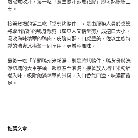
熱熬煮收汁，第一吃「蠔皇鴨汁鮑魚花膠」即可熱騰騰上
桌。
接著登場的第二吃「堂剪烤鴨件」，是由服務人員於桌邊
將取出餡料的鴨身裁剪（廣東人又稱堂剪）成適口大小，
吸收海味精華的鴨肉，皮脆肉酥、口感豐美，佐以主廚特
製的清爽冰梅醬一同享用，更增添風味。
最後一吃「芋頭鴨架米粉湯」則是將烤鴨件、鴨背骨與洗
淨切塊的大甲芋頭一起熬煮至滾燙，接著放入埔里米粉續
煮入味，吸附飽滿精華的米粉，入口香氣四溢、味濃而飽
足。
推薦文章