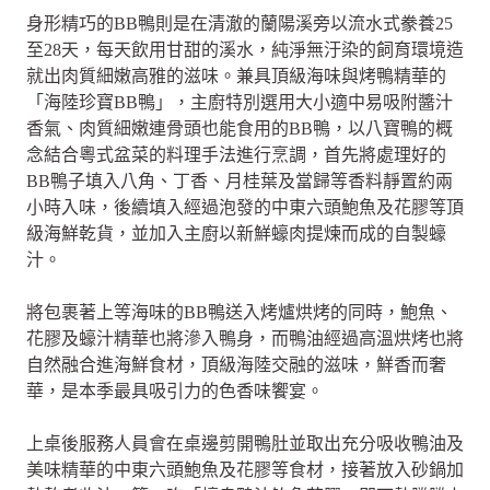
身形精巧的BB鴨則是在清澈的蘭陽溪旁以流水式豢養25
至28天，每天飲用甘甜的溪水，純淨無汙染的飼育環境造
就出肉質細嫩高雅的滋味。兼具頂級海味與烤鴨精華的
「海陸珍寶BB鴨」，主廚特別選用大小適中易吸附醬汁
香氣、肉質細嫩連骨頭也能食用的BB鴨，以八寶鴨的概
念結合粵式盆菜的料理手法進行烹調，首先將處理好的
BB鴨子填入八角、丁香、月桂葉及當歸等香料靜置約兩
小時入味，後續填入經過泡發的中東六頭鮑魚及花膠等頂
級海鮮乾貨，並加入主廚以新鮮蠔肉提煉而成的自製蠔
汁。
將包裹著上等海味的BB鴨送入烤爐烘烤的同時，鮑魚、
花膠及蠔汁精華也將滲入鴨身，而鴨油經過高溫烘烤也將
自然融合進海鮮食材，頂級海陸交融的滋味，鮮香而奢
華，是本季最具吸引力的色香味饗宴。
上桌後服務人員會在桌邊剪開鴨肚並取出充分吸收鴨油及
美味精華的中東六頭鮑魚及花膠等食材，接著放入砂鍋加