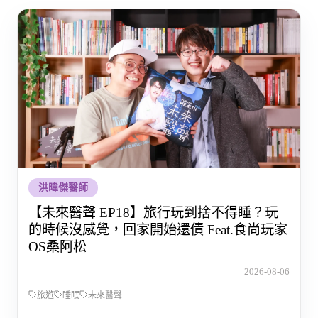
洪暐傑醫師
【未來醫聲 EP18】旅行玩到捨不得睡？玩
的時候沒感覺，回家開始還債 Feat.食尚玩家
OS桑阿松
2026-08-06
旅遊
睡眠
未來醫聲