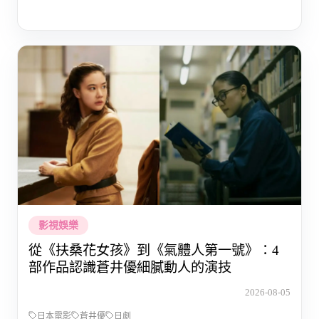
影視娛樂
從《扶桑花女孩》到《氣體人第一號》：4
部作品認識蒼井優細膩動人的演技
2026-08-05
日本電影
蒼井優
日劇