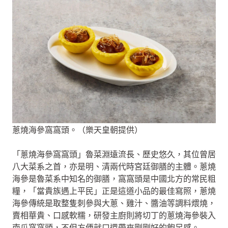
蔥燒海參窩窩頭。（樂天皇朝提供）
「蔥燒海參窩窩頭」魯菜淵遠流長、歷史悠久，其位曾居
八大菜系之首，亦是明、清兩代時宮廷御膳的主體。蔥燒
海參是魯菜系中知名的御膳，窩窩頭是中國北方的常民粗
糧，「當貴族遇上平民」正是這道小品的最佳寫照，蔥燒
海參傳統是取整隻刺參與大蔥、雞汁、醬油等調料煨燒，
賣相華貴、口感軟糯，研發主廚則將切丁的蔥燒海參裝入
南瓜窩窩頭，不但方便就口還帶來剛剛好的飽足感。