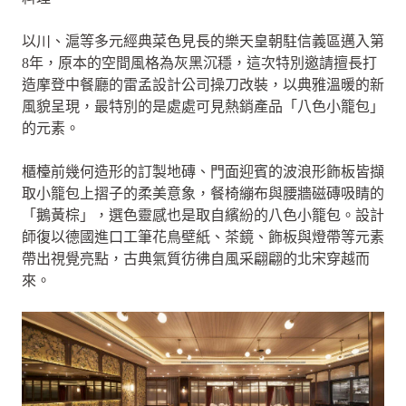
以川、滬等多元經典菜色見長的樂天皇朝駐信義區邁入第
8年，原本的空間風格為灰黑沉穩，這次特別邀請擅長打
造摩登中餐廳的雷孟設計公司操刀改裝，以典雅溫暖的新
風貌呈現，最特別的是處處可見熱銷產品「八色小籠包」
的元素。
櫃檯前幾何造形的訂製地磚、門面迎賓的波浪形飾板皆擷
取小籠包上摺子的柔美意象，餐椅繃布與腰牆磁磚吸睛的
「鵝黃棕」，選色靈感也是取自繽紛的八色小籠包。設計
師復以德國進口工筆花鳥壁紙、茶鏡、飾板與燈帶等元素
帶出視覺亮點，古典氣質彷彿自風采翩翩的北宋穿越而
來。