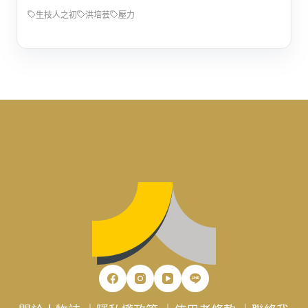
生技人之初
洪培芸
壓力