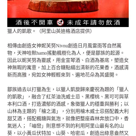
獵人的凱歌。（阿里山英迪格酒店提供）
相傳由創造女神妮芙努Nivnu創造日月風雷雨等自然萬
物，天神哈默hamo搖動楓樹化為人，便是鄒族的起源。
因此以妮芙努為靈感，用金宣琴酒、白酒為基底，塑造女
神無暇的寓意，加上百合糖點綴出清新的花果香，酒感清
新而高雅，宛如女神輕輕來到、遍地花朵為其盛開。
鄒族過去以打獵為生，以獵人凱旋歸來慶祝為題的「獵人
的凱歌」，融合了紅茶油洗威士忌、黑櫻桃、黑可可與草
本利口酒，打造濃郁的酒感，象徵獵人的穩重與勝利；以
山林為主題的「檜之湯」，分別用檜木威士忌搭配義大利
甜艾酒，搭配楓糖與氣泡，就像把整座森林奔放口中，香
氣迷人；「岫巒」則意想不到的利用阿里山最有名的山
葵，以小黃瓜伏特加、山葵、哈密瓜，創造出綠意盎然又