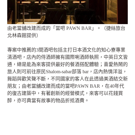
由老當舖改建而成的「當吧 PAWN BAR」。（捷絲旅台
北林森館提供）
專案中推薦的3間酒吧包括主打日本酒文化的知心寮專業
清酒吧，店內的侍酒師擁有國際唎酒師執照，中英日文皆
通，總是能為來客提供最好的餐酒搭配體驗；喜愛熱鬧的
旅人則可前往原民Shalom-sabar部落 bar，店內熱情洋溢，
舞蹈與歡笑聲不斷，不同國家的客人在此透過美酒結交新
朋友；由老當舖改建而成的當吧PAWN BAR，在40年代
的復古建築中，有著創新的經營模式，來客可以花錢買
醉，亦可典當有故事的物品折抵酒費。