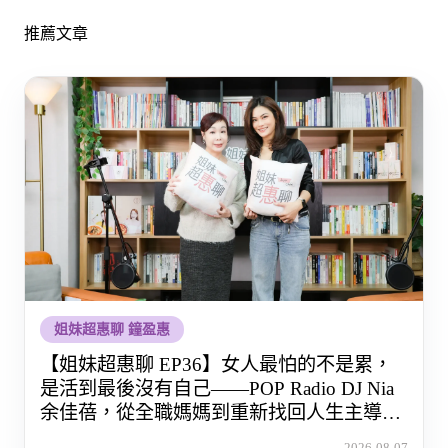
推薦文章
姐妹超惠聊 鐘盈惠
【姐妹超惠聊 EP36】女人最怕的不是累，
是活到最後沒有自己——POP Radio DJ Nia
余佳蓓，從全職媽媽到重新找回人生主導權
的那段路
2026-08-07