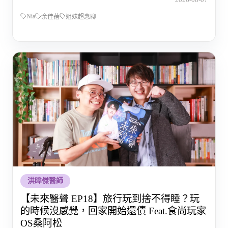
Nia
余佳蓓
姐妹超惠聊
洪暐傑醫師
【未來醫聲 EP18】旅行玩到捨不得睡？玩
的時候沒感覺，回家開始還債 Feat.食尚玩家
OS桑阿松