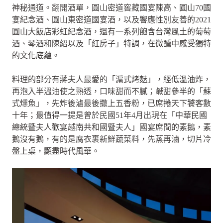
神秘通道。翻開酒單，圓山密道窖藏國宴陳高、圓山70國
宴紀念酒、圓山東密道國宴酒，以及響應性別友善的2021
圓山大飯店彩虹紀念酒，還有一系列飽含台灣風土的葡萄
酒、琴酒和陳紹以及「紅房子」特調，在微醺中感受獨特
的文化底蘊。
料理的部分有蔣夫人最愛的「滬式烤麩」，經低溫油炸，
再泡入半溫油使之熟透，口味甜而不膩；鹹甜參半的「蘇
式燻魚」，先炸後滷最後撒上五香粉，已席捲天下饕客數
十年；最值得一提是曾於民國51年4月出現在「中華民國
總統暨夫人歡宴越南共和國暨夫人」國宴席間的素鵝，素
鵝沒有鵝，有的是腐衣裹新鮮蔬菜料，先蒸再滷，切片冷
盤上桌，顯盡時代風華。