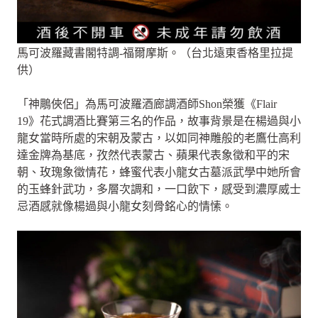
馬可波羅藏書閣特調-福爾摩斯。（台北遠東香格里拉提
供）
「神鵰俠侶」為馬可波羅酒廊調酒師Shon榮獲《Flair
19》花式調酒比賽第三名的作品，故事背景是在楊過與小
龍女當時所處的宋朝及蒙古，以如同神雕般的老鷹仕高利
達金牌為基底，孜然代表蒙古、蘋果代表象徵和平的宋
朝、玫瑰象徵情花，蜂蜜代表小龍女古墓派武學中她所會
的玉蜂針武功，多層次調和，一口飲下，感受到濃厚威士
忌酒感就像楊過與小龍女刻骨銘心的情愫。