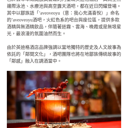
邊際泳池、水療池與高空露天酒吧，都在近日閃耀登場。
其中以鄒族語「’aveoveoyu（意：我心充滿喜悅）」命名
的’aveoveoyu酒吧，火紅色系的吧台與座位區，提供多款
酒精與無酒精飲品，伴隨著迷霧、雲海、晚霞或是無垠星
光，最浪漫的氛圍油然而生。
由於英迪格酒店品牌強調以當地獨特的歷史及人文故事為
依託的「鄰間文化」，酒吧團隊也將在地鄒族傳統故事的
「鄰感」融入在調酒當中。