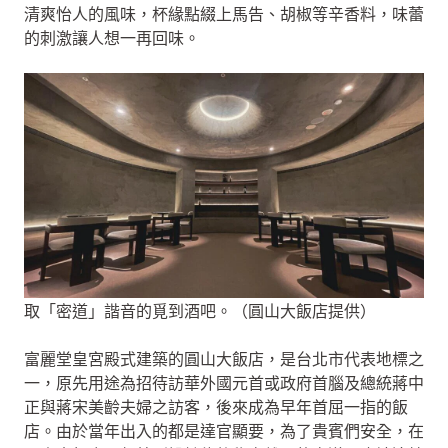
清爽怡人的風味，杯緣點綴上馬告、胡椒等辛香料，味蕾
的刺激讓人想一再回味。
取「密道」諧音的覓到酒吧。（圓山大飯店提供）
富麗堂皇宮殿式建築的圓山大飯店，是台北市代表地標之
一，原先用途為招待訪華外國元首或政府首腦及總統蔣中
正與蔣宋美齡夫婦之訪客，後來成為早年首屈一指的飯
店。由於當年出入的都是達官顯要，為了貴賓們安全，在