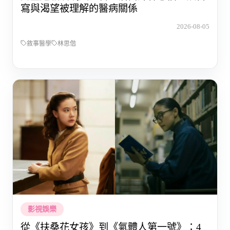
寫與渴望被理解的醫病關係
2026-08-05
敘事醫學
林思偕
影視娛樂
從《扶桑花女孩》到《氣體人第一號》：4