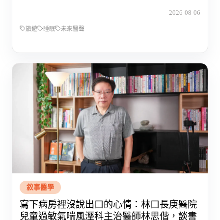
2026-08-06
旅遊
睡眠
未來醫聲
敘事醫學
寫下病房裡沒說出口的心情：林口長庚醫院
兒童過敏氣喘風溼科主治醫師林思偕，談書