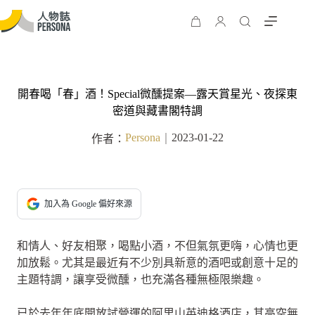
開春喝「春」酒！Special微醺提案—露天賞星光、夜探東
密道與藏書閣特調
Persona
2023-01-22
作者：
｜
加入為 Google 偏好來源
和情人、好友相聚，喝點小酒，不但氣氛更嗨，心情也更
加放鬆。尤其是最近有不少別具新意的酒吧或創意十足的
主題特調，讓享受微醺，也充滿各種無極限樂趣。
已於去年年底開放試營運的阿里山英迪格酒店，其高空無