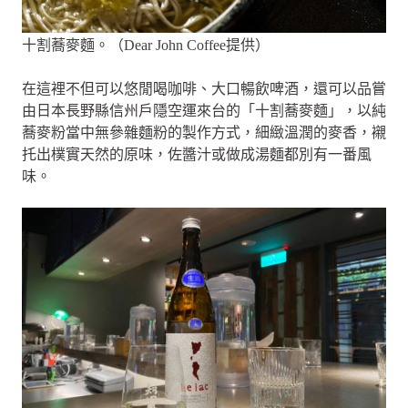
十割蕎麥麵。（Dear John Coffee提供）
在這裡不但可以悠閒喝咖啡、大口暢飲啤酒，還可以品嘗
由日本長野縣信州戶隱空運來台的「十割蕎麥麵」，以純
蕎麥粉當中無參雜麵粉的製作方式，細緻溫潤的麥香，襯
托出樸實天然的原味，佐醬汁或做成湯麵都別有一番風
味。