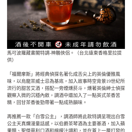
馬可波羅藏書閣特調-神鵰俠侶。（台北遠東香格里拉提
供）
「福爾摩斯」將經典偵探名著化成舌尖上的英倫優雅風
味，以烏龍茶威士忌為基底，加入故事時空背景19世紀所
流行的甜苦艾酒，搭配一旁煙燻菸斗，燻著英倫紳士偵探
觀察入微的沉穩內斂，調酒中還加入了一點英式茶香苦
精，回甘茶香後勁帶著一點成熟韻味。
再推薦一款「白雪公主」，調酒師將此款特調呈現出白雪
公主天真爛漫童話感，以伯爵茶琴酒為主要基酒，加入蘋
果醋、聖傑曼利口酒和檸檬汁調和，並在蓋上一層打發的