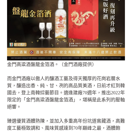
金門高粱酒盤龍金箔酒。（金門酒廠提供）
而金門酒廠以傲人的釀酒工藝及得天獨厚的花崗岩層水
質，釀造出香、純、甘、冽的高品質美酒，日前才紅到韓
國去，登上南韓綜藝節目。適逢建廠70週年，推出2022年
限定的「金門高粱酒盤龍金箔酒」，堪稱是此系列的壓軸
絕響。
臻選優質酒體熟陳，並加入多重高年份坑道窖藏酒，高難
度工藝極致調和、風味質感達到70年巔峰之最，酒體飽