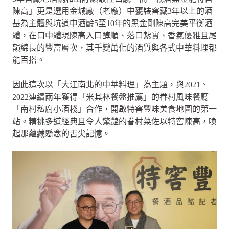
陳高」更是選用金城廠（老廠）中甕裝窖藏3年以上的酒
基為主體與坑道中酒齡5至10年的黑金剛陳高完美平衡酒
體，在口中體現陳高入口醇順、落口紮實、香氣優雅且尾
韻綿長的豐富層次，其千變萬化的酒質與各式中華料理都
能百搭。
因此這次以「大江南北的中華料理」為主題，與2021、
2022連續兩年獲得「米其林餐盤推薦」的眷村風味餐廳
「南村私廚小酒棧」合作，開啟特窖豐味美食地圖的第一
站。精挑多道經典且令人驚豔的眷村菜佐以特窖陳高，喚
起那蘊藏懸念的舌尖記憶。