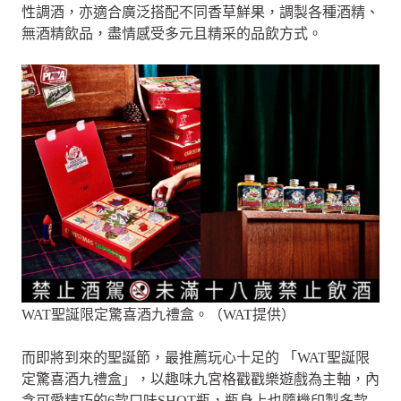
性調酒，亦適合廣泛搭配不同香草鮮果，調製各種酒精、
無酒精飲品，盡情感受多元且精采的品飲方式。
WAT聖誕限定驚喜酒九禮盒。（WAT提供）
而即將到來的聖誕節，最推薦玩心十足的 「WAT聖誕限
定驚喜酒九禮盒」，以趣味九宮格戳戳樂遊戲為主軸，內
含可愛精巧的6款口味SHOT瓶，瓶身上也隨機印製多款