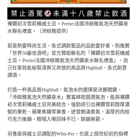
裸鑽初次雪莉桶威士忌 × Perrier法國沛綠雅氣泡天然礦泉
水聯名禮盒。（沛綠雅提供）
若是熱愛時尚生活、各式調飲聖品的品飲愛好者，則推薦
「世界50最佳酒吧」官方贊助聯名的「裸鑽初次雪莉桶威
士忌 × Perrier法國沛綠雅氣泡天然礦泉水聯名禮盒」，自
己在家就能秘製清爽又奔放的高品質Highball、各式創意
調酒。
打造一杯高品質Highball，氣泡水的選擇是決勝關鍵，
「沛綠雅氣泡天然礦泉水」豐富綿密圓潤氣泡，能與裸鑽
初次雪莉桶威士忌完美結合，強勁提引出裸鑽雪莉醇厚濃
郁的果乾、蘋果焦糖等果香，迸發飽滿香氣，溫厚的肉桂
巧克力後韻，輕啜入喉回味不已、餘韻無窮。
另像是與威士忌調配的Whis-Per，也是上個世紀初的指標