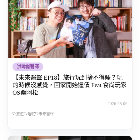
洪暐傑醫師
【未來醫聲 EP18】旅行玩到捨不得睡？玩
的時候沒感覺，回家開始還債 Feat.食尚玩家
OS桑阿松
2026-08-06
旅遊
睡眠
未來醫聲