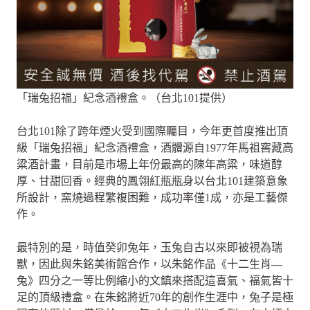
「瑞兔招福」紀念酒禮盒。（台北101提供）
台北101除了跨年煙火受到國際矚目，今年更首度推出頂
級「瑞兔招福」紀念酒禮盒，酒體源自1977年馬祖窖藏高
粱酒計畫，目前是市場上年份最高的陳年高粱，味道醇
厚、甘甜回香。經典的鳳翎紅瓶瓶身以台北101建築意象
所設計，窯燒過程繁複困難，成功率僅1成，亦是工藝傑
作。
最特別的是，時值癸卯兔年，玉兔自古以來即被視為瑞
獸，因此與朱銘美術館合作，以朱銘作品《十二生肖—
兔》四分之一等比例縮小的文鎮來搭配這喜氣、福氣皆十
足的頂級禮盒。在朱銘將近70年的創作生涯中，兔子是極