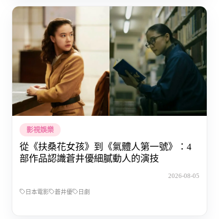
影視娛樂
從《扶桑花女孩》到《氣體人第一號》：4
部作品認識蒼井優細膩動人的演技
2026-08-05
日本電影
蒼井優
日劇