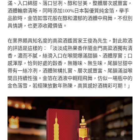
滿、入口綿甜、落口甘冽、醇和甘美，整體層次感豐富，
酒體輪廓清晰，同時添加100%日本製優質純金箔，舉手
品飲時，金箔如雪花般在醇和濃郁的酒體中飛舞，不但別
具情調，也更添收藏價值。
在業界頗具知名度的高粱酒鑑賞家王俊為先生，對此款酒
的評語是這樣的：「淡淡成熟果香伴隨金門高粱酒獨有清
香，濃而不膩，絲滑入口在喉間爆滿甜韻、酒體厚實；口
感渾厚，恰到好處的穀香，無雜味、無生味，尾韻甘甜中
帶有一絲冷冽，酒體架構扎實、層次感豐富、尾韻滿溢喉
間且持續性強。金箔在酒液中翱翔飛舞，仿似一場瓶中的
金色落雪，若經陳放數年熟陳，高質感好酒精彩可期！」