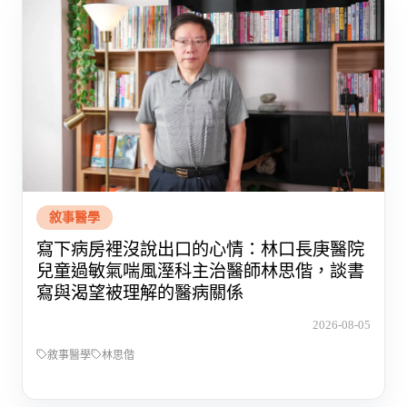
敘事醫學
寫下病房裡沒說出口的心情：林口長庚醫院
兒童過敏氣喘風溼科主治醫師林思偕，談書
寫與渴望被理解的醫病關係
2026-08-05
敘事醫學
林思偕