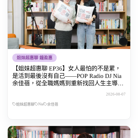
姐妹超惠聊 鐘盈惠
【姐妹超惠聊 EP36】女人最怕的不是累，
是活到最後沒有自己——POP Radio DJ Nia
余佳蓓，從全職媽媽到重新找回人生主導權
的那段路
2026-08-07
Nia
姐妹超惠聊
余佳蓓