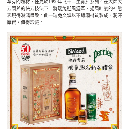
罕有的題材，僅見於1990年《十二生肖》系列。在大師大
刀闊斧的快刀技法下，將瑞兔迎風擺耳、揚眉吐氣的神態
表現得淋漓盡致。此一瑞兔文鎮以不鏽鋼材質製成，潤澤
厚實，值得珍藏。