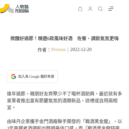
微醺好過節！精選6款風味好酒 佐餐、調飲氣氛更嗨
Persona
2022-12-20
作者：
｜
加入為 Google 偏好來源
逢年過節，親朋好友齊聚少不了喝杯酒助興，最近就有多
家業者推出富有節慶氣氛的酒類新品，送禮或自用兩相
宜。
由味丹企業攜手金門酒廠聯手開發的「戰酒黑金龍」，以
3年窖藏老酒調和出醇順最佳口感，而「戰酒黑金龍特窖