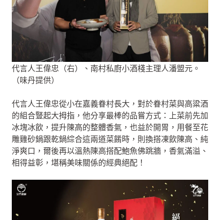
代言人王偉忠（右）、南村私廚小酒棧主理人潘盟元。
（味丹提供）
代言人王偉忠從小在嘉義眷村長大，對於眷村菜與高粱酒
的組合豎起大拇指，他分享最棒的品嘗方式：上菜前先加
冰塊冰飲，提升陳高的整體香氣，也益於開胃，用餐至花
雕雞砂鍋跟乾鍋綜合這兩道菜餚時，則換搭凍飲陳高、純
淨爽口，爾後再以溫熱陳高搭配鮑魚佛跳牆，香氣滿溢、
相得益彰，堪稱美味關係的經典絕配！