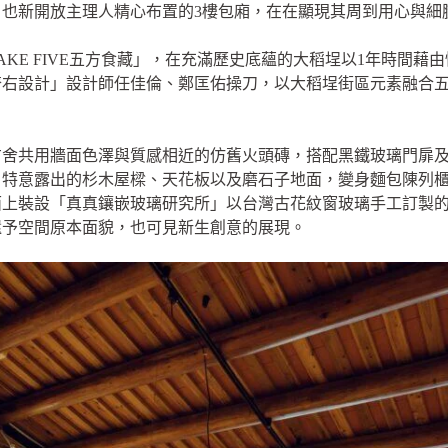
也新開放主理人精心布置的3樓包廂，在在顯現其周到用心與細
KE FIVE五方食藏」，在充滿歷史底蘊的大稻埕以1年時間藉
齊右設計」設計師任佳倫、鄭匡佑操刀，以大稻埕街區元素融合
右舍共用牆面色澤與質感相近的仿舊火頭磚，搭配黑鐵玻璃門扉
、特意露出的杉木屋樑、天花板以及磨石子地面，變身麵包陳列
面上裝設「真真鑲嵌玻璃研究所」以台灣古花紋窗玻璃手工訂製
還予空間原本面貌，也可見新生創意的展現。