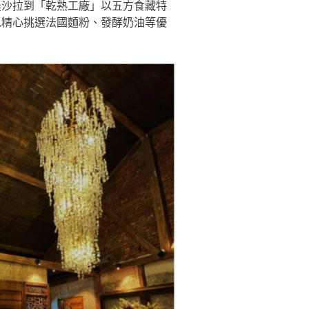
農沙拉到「乾熟工廠」以五方食藏特
以精心挑選法國麵粉、發酵奶油等優