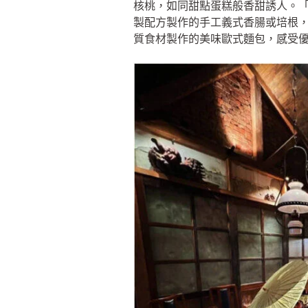
核桃，如同甜點蛋糕般香甜誘人。
製配方製作的手工義式香腸或培根
質食材製作的美味歐式麵包，感受