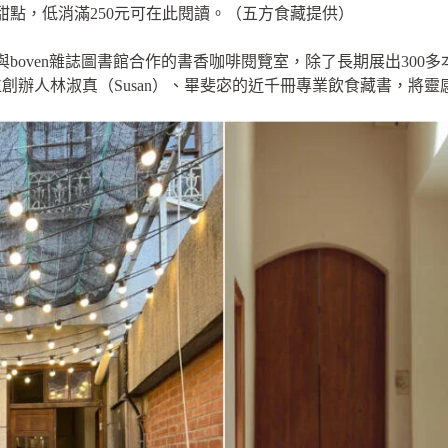
甜點，低消滿250元可在此閱讀。（五方食藏提供）
boven雜誌圖書館合作的書香咖啡閱覽室，除了長期展出300
創辦人林淑真（Susan）、畢斐宓的近千冊專業飲食藏書，將