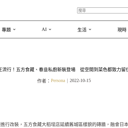
AI
專題
生活
現時
正流行！五方食藏、春韭私廚新裝登場 從空間到菜色都致力留
Persona
2022-10-15
作者：
｜
間進行改裝，五方食藏大稻埕店延續舊城區樣貌的磚牆，融會日