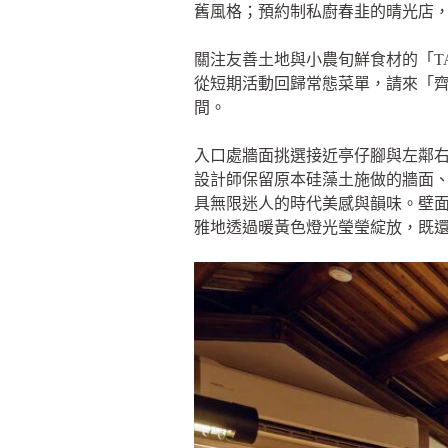
舊風格；預約制私廚春韭的晴光店，
關注友善土地與小農旬鮮食材的「TA
從短期活動回歸常態菜單，請來「
間。
入口處牆面挑選接近亭仔腳與左鄰
設計師保留原本硅藻土施做的牆面
具無限迷人的時代美感與韻味。壁
雅地透過暖黃色燈光瑩瑩綻放，既