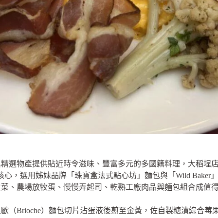
精選物產提供貼近時令滋味、豐富多元的多國籍料理，大稻埕店主
風味為核心，選用姊妹品牌「珠寶盒法式點心坊」麵包與「Wild Bak
生菜、農場放牧蛋、慢慢弄起司、乾熟工廠肉品與麵包組合成值
歐（Brioche）麵包切片沾蛋液後煎至金黃，佐自製糖漬綜合