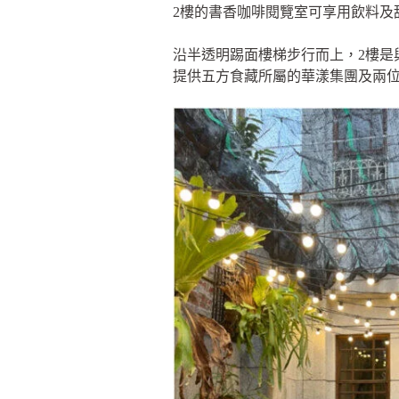
2樓的書香咖啡閱覽室可享用飲料及
沿半透明踢面樓梯步行而上，2樓是與
提供五方食藏所屬的華漾集團及兩位