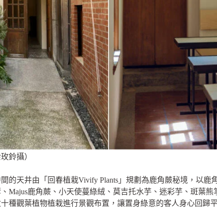
余玫鈴攝）
的天井由「回春植栽Vivify Plants」規劃為鹿角蕨秘境，
、Majus鹿角蕨、小天使蔓綠絨、莫吉托水芋、迷彩芋、斑葉
數十種觀葉植物植栽進行景觀布置，讓置身綠意的客人身心回歸