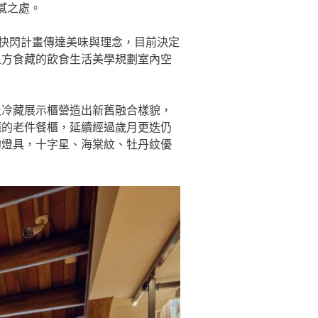
膩之處。
由快閃計畫傳達美味與理念，目前決定
五方食藏的飲食生活美學規劃室內空
及冷藏展示櫃營造出新舊融合樣貌，
櫃的老件餐櫃，延續經過歲月更迭仍
的燈具，十字星、海棠紋、牡丹紋優