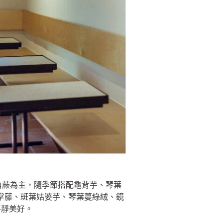
以鹿角蕨為主，隨季節搭配龜背芋、琴葉
熊掌藤、斑葉姑婆芋、琴葉蔓綠絨、鏡
平靜美好。