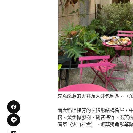
充滿綠意的天井及天井包廂區。（
而大稻埕特有的長條形結構街屋，中間
榕、黃金橡膠樹、觀音棕竹、玉芙蓉
面草（火山石盆）、斑葉獨角獸等