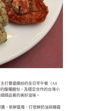
打豐盛繽紛的全日早午餐（All
er」的酸種麵包，及穩定合作的台灣小
得細細品嘗的美好滋味。
莓果醬、新鮮藍莓、打發鮮奶油與糖霜