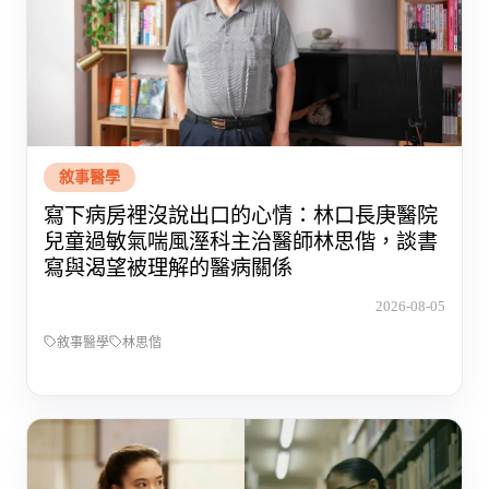
敘事醫學
寫下病房裡沒說出口的心情：林口長庚醫院
兒童過敏氣喘風溼科主治醫師林思偕，談書
寫與渴望被理解的醫病關係
2026-08-05
敘事醫學
林思偕