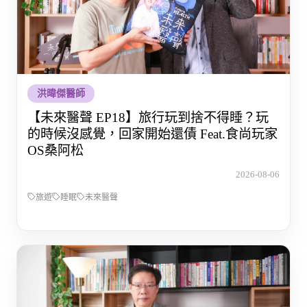
洪暐傑醫師
【未來醫聲 EP18】旅行玩到捨不得睡？玩
的時候沒感覺，回家開始還債 Feat.食尚玩家
OS桑阿松
2026-08-06
旅遊
睡眠
未來醫聲