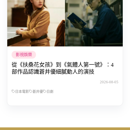
影視娛樂
從《扶桑花女孩》到《氣體人第一號》：4
部作品認識蒼井優細膩動人的演技
2026-08-05
日本電影
蒼井優
日劇