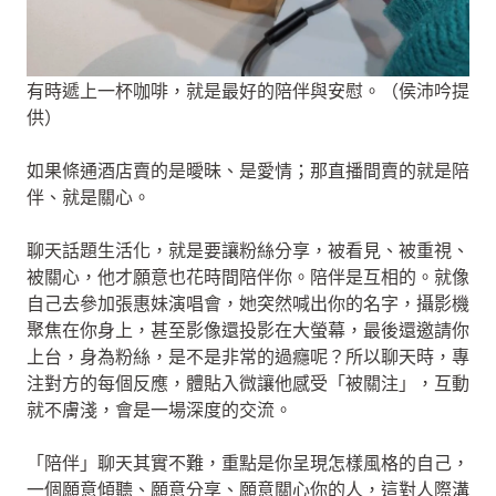
有時遞上一杯咖啡，就是最好的陪伴與安慰。（侯沛吟提
供）
如果條通酒店賣的是曖昧、是愛情；那直播間賣的就是陪
伴、就是關心。
聊天話題生活化，就是要讓粉絲分享，被看見、被重視、
被關心，他才願意也花時間陪伴你。陪伴是互相的。就像
自己去參加張惠妹演唱會，她突然喊出你的名字，攝影機
聚焦在你身上，甚至影像還投影在大螢幕，最後還邀請你
上台，身為粉絲，是不是非常的過癮呢？所以聊天時，專
注對方的每個反應，體貼入微讓他感受「被關注」，互動
就不膚淺，會是一場深度的交流。
「陪伴」聊天其實不難，重點是你呈現怎樣風格的自己，
一個願意傾聽、願意分享、願意關心你的人，這對人際溝