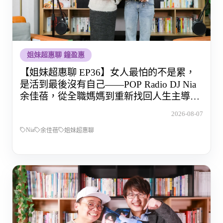
姐妹超惠聊 鐘盈惠
【姐妹超惠聊 EP36】女人最怕的不是累，
是活到最後沒有自己——POP Radio DJ Nia
余佳蓓，從全職媽媽到重新找回人生主導權
的那段路
2026-08-07
Nia
余佳蓓
姐妹超惠聊