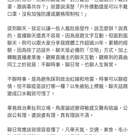
罩，跟病毒共存？」就要說清楚「戶外運動還是可以不戴
口罩，沒有加強防護或嚴格限制啦！」
提到聊天，就足以讓一些人尷尬癌發作，該怎麼辦？說真
的，直播聊天還真不容易，因為是跟文字互動，但面對面
聊天，倒可以跟大家分享我媒體工作超過20年，累積的經
驗，因為除了訪談外，聊天是必備的「交陪」方式。加上
轉戰直播產業後，觀察直播主的聊天互動，觀察到的異曲
同工之妙就是：不聊時事、聊日常，也聊人生無常。
不聊時事，是為避免踩到政治紅線和地雷，時事可以聊疫
情，但不聊疫苗該打哪一種？以免被貼上標籤，聊天話題
變成口水戰就可惜了。
畢竟政治牽扯到立場，角度論述變得敏感又難有結論，公
說公有理，婆說婆有理，真有理說不清。
聊日常應該就很容易懂了，凡舉天氣、交通、美食、毛小