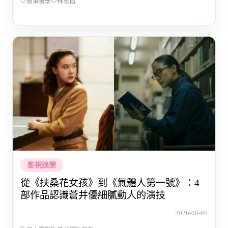
敘事醫學
林思偕
影視娛樂
從《扶桑花女孩》到《氣體人第一號》：4
部作品認識蒼井優細膩動人的演技
2026-08-05