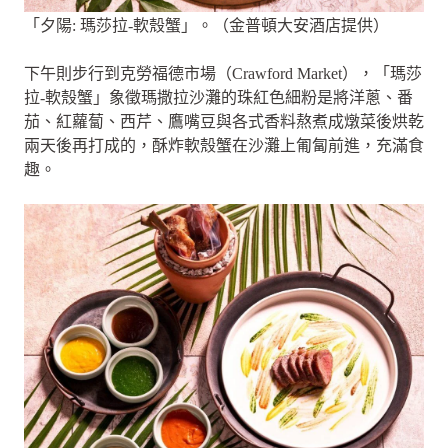
「夕陽: 瑪莎拉-軟殼蟹」。（金普頓大安酒店提供）
下午則步行到克勞福德市場（Crawford Market），「瑪莎
拉-軟殼蟹」象徵瑪撒拉沙灘的珠紅色細粉是將洋蔥、番
茄、紅蘿蔔、西芹、鷹嘴豆與各式香料熬煮成燉菜後烘乾
兩天後再打成的，酥炸軟殼蟹在沙灘上匍匐前進，充滿食
趣。