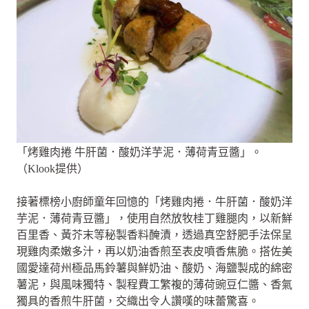
「烤雞肉捲 牛肝菌．酸奶洋芋泥．薄荷青豆醬」。
（Klook提供）
接著標榜小廚師童年回憶的「烤雞肉捲．牛肝菌．酸奶洋
芋泥．薄荷青豆醬」，使用自然放牧桂丁雞腿肉，以新鮮
百里香、黃芥末等秘製香料醃漬，透過真空舒肥手法保呈
現雞肉柔嫩多汁，再以奶油香煎至表皮噴香焦脆。搭佐美
國愛達荷州極品馬鈴薯與鮮奶油、酸奶、海鹽製成的綿密
薯泥，與風味獨特、製程費工繁複的薄荷豌豆仁醬、香氣
獨具的香煎牛肝菌，交織出令人讚嘆的味蕾驚喜。