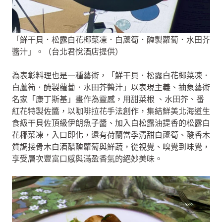
「鮮干貝．松露白花椰菜凍．白蘆筍．醃製蘿蔔．水田芥
醬汁」。（台北君悅酒店提供）
為表彰料理也是一種藝術，「鮮干貝．松露白花椰菜凍．
白蘆筍．醃製蘿蔔．水田芥醬汁」以表現主義、抽象藝術
名家「康丁斯基」畫作為靈感，用甜菜根 、水田芥、番
紅花特製佐醬，以咖啡拉花手法創作，集結鮮美北海道生
食級干貝佐頂級伊朗魚子醬、加入白松露油提香的松露白
花椰菜凍，入口即化，還有荷蘭當季清甜白蘆筍、酸香木
質調接骨木白酒醋醃蘿蔔與鮮蔬，從視覺、嗅覺到味覺，
享受層次豐富口感與滿盈香氣的絕妙美味。