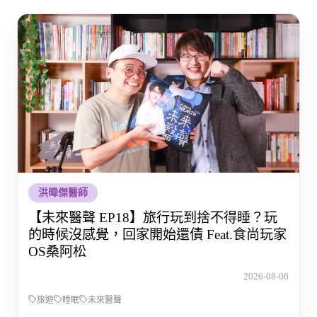
洪暐傑醫師
【未來醫聲 EP18】旅行玩到捨不得睡？玩
的時候沒感覺，回家開始還債 Feat.食尚玩家
OS桑阿松
2026-08-06
旅遊
睡眠
未來醫聲