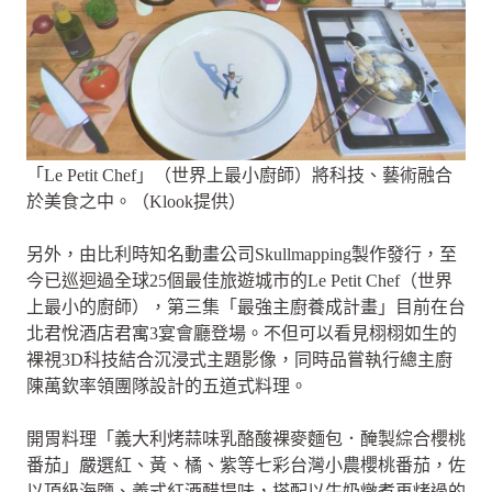
「Le Petit Chef」（世界上最小廚師）將科技、藝術融合
於美食之中。（Klook提供）
另外，由比利時知名動畫公司Skullmapping製作發行，至
今已巡迴過全球25個最佳旅遊城市的Le Petit Chef（世界
上最小的廚師），第三集「最強主廚養成計畫」目前在台
北君悅酒店君寓3宴會廳登場。不但可以看見栩栩如生的
裸視3D科技結合沉浸式主題影像，同時品嘗執行總主廚
陳萬欽率領團隊設計的五道式料理。
開胃料理「義大利烤蒜味乳酪酸裸麥麵包．醃製綜合櫻桃
番茄」嚴選紅、黃、橘、紫等七彩台灣小農櫻桃番茄，佐
以頂級海鹽、義式紅酒醋提味，搭配以牛奶燉煮再烤過的