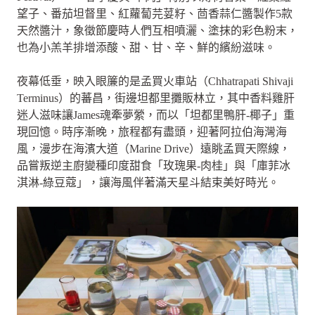
望子、番茄坦督里、紅蘿蔔芫荽籽、茴香蒜仁醬製作5款
天然醬汁，象徵節慶時人們互相噴灑、塗抹的彩色粉末，
也為小羔羊排增添酸、甜、甘、辛、鮮的繽紛滋味。
夜幕低垂，映入眼簾的是孟買火車站（Chhatrapati Shivaji
Terminus）的蕃昌，街邊坦都里攤販林立，其中香料雞肝
迷人滋味讓James魂牽夢縈，而以「坦都里鴨肝-椰子」重
現回憶。時序漸晚，旅程都有盡頭，迎著阿拉伯海灣海
風，漫步在海濱大道（Marine Drive）遠眺孟買天際線，
品嘗叛逆主廚變種印度甜食「玫瑰果-肉桂」與「庫菲冰
淇淋-綠豆蔻」，讓海風伴著滿天星斗結束美好時光。