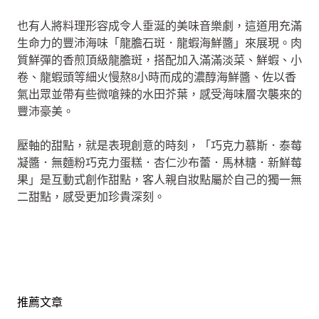
也有人將料理形容成令人垂涎的美味音樂劇，這道用充滿
生命力的豐沛海味「龍膽石斑．龍蝦海鮮醬」來展現。肉
質鮮彈的香煎頂級龍膽斑，搭配加入滿滿淡菜、鮮蝦、小
卷、龍蝦頭等細火慢熬8小時而成的濃醇海鮮醬、佐以香
氣出眾並帶有些微嗆辣的水田芥葉，感受海味層次襲來的
豐沛豪美。
壓軸的甜點，就是表現創意的時刻，「巧克力慕斯．泰莓
凝醬．無麵粉巧克力蛋糕．杏仁沙布蕾．馬林糖．新鮮莓
果」是互動式創作甜點，客人親自妝點屬於自己的獨一無
二甜點，感受更加珍貴深刻。
推薦文章