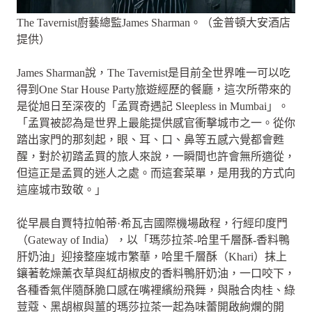
The Tavernist廚藝總監James Sharman。（金普頓大安酒店
提供）
James Sharman說，The Tavernist是目前全世界唯一可以吃
得到One Star House Party旅遊經歷的餐廳，這次所帶來的
是從旭日至深夜的「孟買奇遇記 Sleepless in Mumbai」。
「孟買被認為是世界上最能提供感官衝擊城市之一。從你
踏出家門的那刻起，眼、耳、口、鼻等五感六覺都會甦
醒，對於初踏孟買的旅人來說，一瞬間也許會無所適從，
但這正是孟買的迷人之處。而這套菜單，是用我的方式向
這座城市致敬。」
從早晨自賈特拉帕蒂·希瓦吉國際機場啟程，行經印度門
（Gateway of India），以「瑪莎拉茶-哈里千層酥-香料鴨
肝奶油」迎接整座城市繁華，哈里千層酥（Khari）抹上
鑲著乾燥薰衣草與紅胡椒皮的香料鴨肝奶油，一口咬下，
各種香氣伴隨酥脆口感在嘴裡繽紛飛舞，與融合肉桂、綠
荳蔻、黑胡椒與薑的瑪莎拉茶一起為味蕾開啟絢爛的開