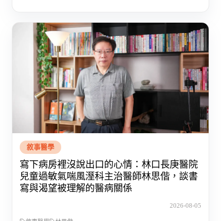
敘事醫學
寫下病房裡沒說出口的心情：林口長庚醫院
兒童過敏氣喘風溼科主治醫師林思偕，談書
寫與渴望被理解的醫病關係
2026-08-05