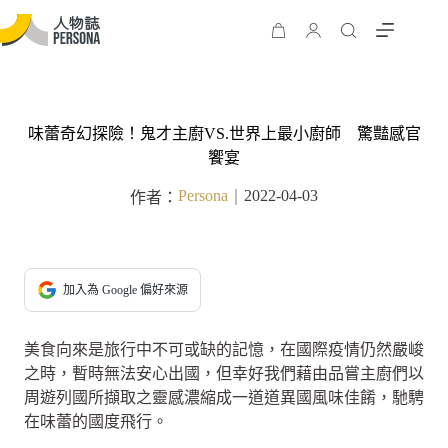
味蕾奇幻探險！鬼才主廚VS.世界上最小廚師 驚豔感官
饗宴
Persona
2022-04-03
作者：
｜
加入為 Google 偏好來源
美食向來是旅行中不可或缺的記憶，在國際疫情仍然嚴峻
之時，暫時無法安心出國，但幸好我們藉由品嘗主廚們以
周遊列國所擷取之靈感濃縮成一道道異國風味佳餚，馳騁
在味蕾的國度飛行。