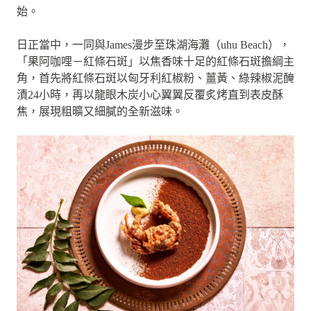
始。
日正當中，一同與James漫步至珠湖海灘（uhu Beach），
「果阿咖哩－紅條石斑」以焦香味十足的紅條石斑擔綱主
角，首先將紅條石斑以匈牙利紅椒粉、薑黃、綠辣椒泥醃
漬24小時，再以龍眼木炭小心翼翼反覆炙烤直到表皮酥
焦，展現粗曠又細膩的全新滋味。