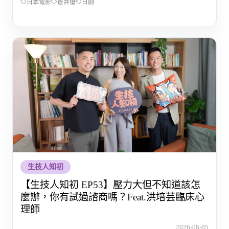
日本電影
蒼井優
日劇
生技人知初
【生技人知初 EP53】壓力大但不知道該怎
麼辦，你有試過諮商嗎？Feat.洪培芸臨床心
理師
2026-08-05