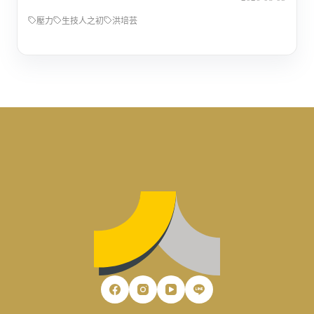
壓力
生技人之初
洪培芸