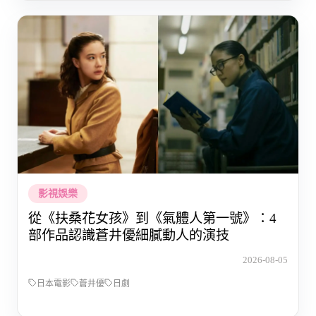
影視娛樂
從《扶桑花女孩》到《氣體人第一號》：4
部作品認識蒼井優細膩動人的演技
2026-08-05
日本電影
蒼井優
日劇