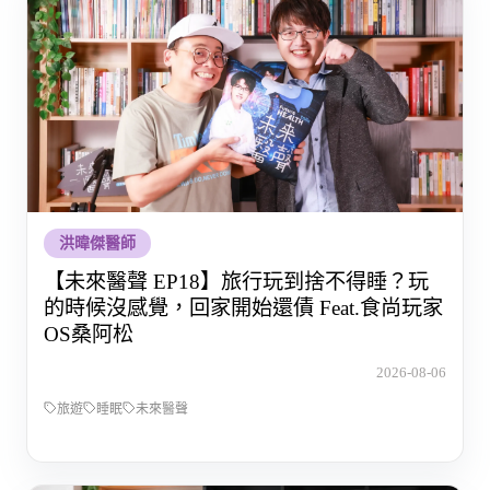
洪暐傑醫師
【未來醫聲 EP18】旅行玩到捨不得睡？玩
的時候沒感覺，回家開始還債 Feat.食尚玩家
OS桑阿松
2026-08-06
旅遊
睡眠
未來醫聲