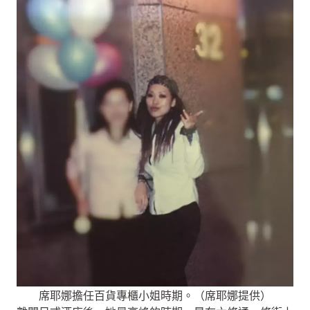
席耶娜擔任百貨專櫃小姐時期。（席耶娜提供）