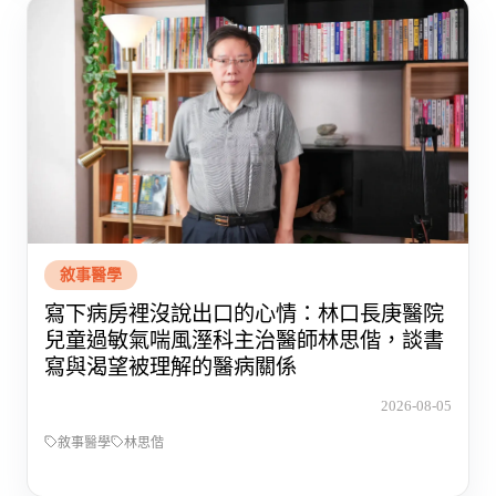
敘事醫學
寫下病房裡沒說出口的心情：林口長庚醫院
兒童過敏氣喘風溼科主治醫師林思偕，談書
寫與渴望被理解的醫病關係
2026-08-05
敘事醫學
林思偕