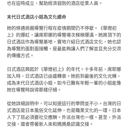
也在這時成立，幫助經濟弱勢的酒店從業人員。
末代日式酒店小姐為文化續命
她的條通商圈導覽行程在疫情期間仍不停歇。《華燈初
上》的爆紅，讓席耶娜的導覽場次梯梯爆滿，她將頂下的
日式酒店作為導覽基地，實地介紹日式酒店文化，她也認
為導覽的面對面接觸，是最能夠讓人們了解並且充分交流
的傳播方式。
日式酒店興起於《華燈初上》的年代。十多年前，席耶娜
加入時，日式酒店已由盛轉衰。她抓到最後的文化光輝，
成為末代日式酒店小姐。如今已難有年輕一輩的小姐能像
她在導覽時說得那樣仔細。
從她詳細說明中，可以知道這行的學問並不小。台灣的日
式酒店是日本風俗文化延伸，也是職業文化的一環。日本
人下了班必須要社交應酬。外派台灣也一樣。甚至，外派
交接，還會帶著新人來和媽媽桑認識交接。