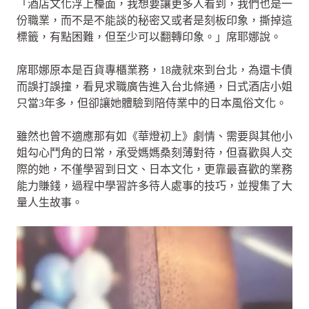
「酒店文化浮上檯面，我想要讓更多人看到，我們也是一
份職業，而不是不能談的秘密又或者是刻板印象，撕掉這
標籤，有點困難，但至少可以翻轉印象。」席耶娜說。
席耶娜原本是百貨專櫃業務，18歲就來到台北，為還卡債
而誤打誤撞，看見求職廣告進入台北條通，日式酒店小姐
只當3年多，但卻讓她體驗到陪侍業中的日本風俗文化。
雖然也曾不適應那有如《華燈初上》劇情、需要與其他小
姐勾心鬥角的日常，承受媽媽桑刻薄對待，但喜歡與人交
際的她，不僅學習到日文、日本文化，更靠最喜歡的業務
能力賺錢，過程中學習許多待人處事的技巧，並搜集了大
量人生故事。