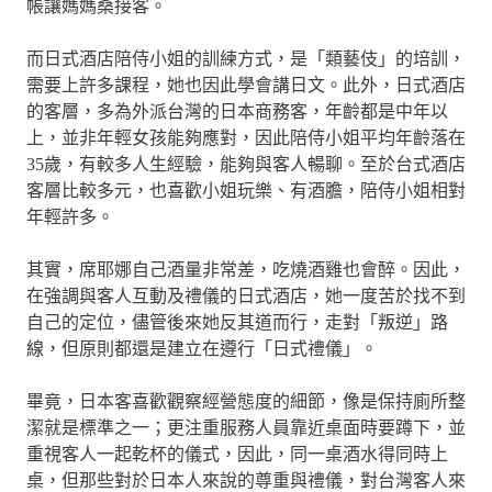
帳讓媽媽桑接客。
而日式酒店陪侍小姐的訓練方式，是「類藝伎」的培訓，
需要上許多課程，她也因此學會講日文。此外，日式酒店
的客層，多為外派台灣的日本商務客，年齡都是中年以
上，並非年輕女孩能夠應對，因此陪侍小姐平均年齡落在
35歲，有較多人生經驗，能夠與客人暢聊。至於台式酒店
客層比較多元，也喜歡小姐玩樂、有酒膽，陪侍小姐相對
年輕許多。
其實，席耶娜自己酒量非常差，吃燒酒雞也會醉。因此，
在強調與客人互動及禮儀的日式酒店，她一度苦於找不到
自己的定位，儘管後來她反其道而行，走對「叛逆」路
線，但原則都還是建立在遵行「日式禮儀」。
畢竟，日本客喜歡觀察經營態度的細節，像是保持廁所整
潔就是標準之一；更注重服務人員靠近桌面時要蹲下，並
重視客人一起乾杯的儀式，因此，同一桌酒水得同時上
桌，但那些對於日本人來說的尊重與禮儀，對台灣客人來