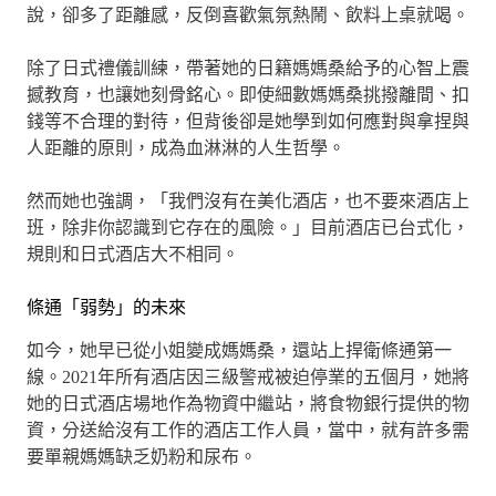
說，卻多了距離感，反倒喜歡氣氛熱鬧、飲料上桌就喝。
除了日式禮儀訓練，帶著她的日籍媽媽桑給予的心智上震
撼教育，也讓她刻骨銘心。即使細數媽媽桑挑撥離間、扣
錢等不合理的對待，但背後卻是她學到如何應對與拿捏與
人距離的原則，成為血淋淋的人生哲學。
然而她也強調，「我們沒有在美化酒店，也不要來酒店上
班，除非你認識到它存在的風險。」目前酒店已台式化，
規則和日式酒店大不相同。
條通「弱勢」的未來
如今，她早已從小姐變成媽媽桑，還站上捍衛條通第一
線。2021年所有酒店因三級警戒被迫停業的五個月，她將
她的日式酒店場地作為物資中繼站，將食物銀行提供的物
資，分送給沒有工作的酒店工作人員，當中，就有許多需
要單親媽媽缺乏奶粉和尿布。