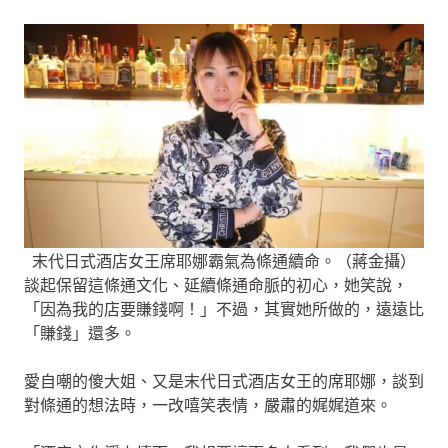
末代日式酒店女王席耶娜霸氣為條通續命。（蔣金攝）
談起保留這條通文化、延續條通命脈的初心，她笑說，
「因為我的店要賺錢啊！」不過，其實她所做的，遠遠比
「賺錢」還多。
愛自嘲的傻大姐、又是末代日式酒店女王的席耶娜，談到
對條通的想法時，一改嘻笑表情，嚴肅的娓娓道來。