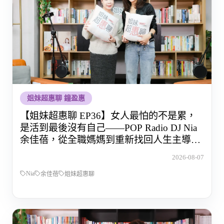
姐妹超惠聊 鐘盈惠
【姐妹超惠聊 EP36】女人最怕的不是累，
是活到最後沒有自己——POP Radio DJ Nia
余佳蓓，從全職媽媽到重新找回人生主導權
的那段路
2026-08-07
Nia
余佳蓓
姐妹超惠聊