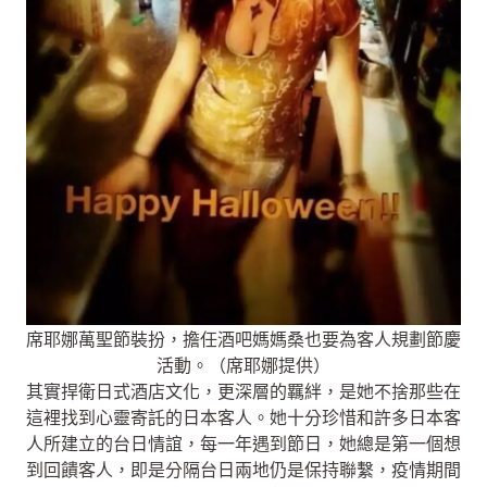
席耶娜萬聖節裝扮，擔任酒吧媽媽桑也要為客人規劃節慶
活動。（席耶娜提供）
其實捍衛日式酒店文化，更深層的羈絆，是她不捨那些在
這裡找到心靈寄託的日本客人。她十分珍惜和許多日本客
人所建立的台日情誼，每一年遇到節日，她總是第一個想
到回饋客人，即是分隔台日兩地仍是保持聯繫，疫情期間