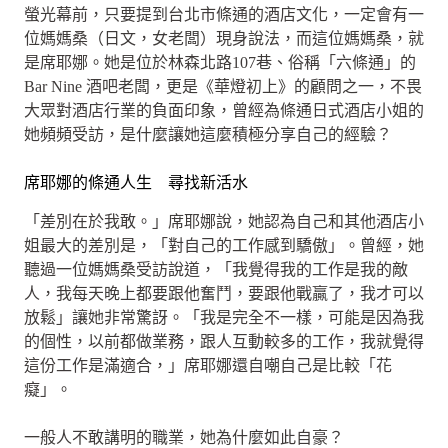
螢光幕前，只要提到台北市條通的酒店文化，一定會有一
位媽媽桑（日文，女老闆）現身說法，而這位媽媽桑，就
是席耶娜。她是位於林森北路107巷、俗稱「六條通」的
Bar Nine 酒吧老闆，更是《華燈初上》的顧問之一，不畏
大眾對酒店行業的負面印象，曾經為條通日式酒店小姐的
她頻頻受訪，是什麼讓她這麼積極分享自己的經驗？
席耶娜的條通人生 尋找新活水
「差別在於我敢。」席耶娜說，她認為自己和其他酒店小
姐最大的差別是，「對自己的工作感到驕傲」。曾經，她
聽過一位媽媽桑受訪說道，「我覺得我的工作是我的敵
人，我每天晚上都要跟他奮鬥，要跟他戰贏了，我才可以
放鬆」讓她非常驚訝。「我是完全不一樣，可能是因為我
的個性，以前都做業務，跟人互動較多的工作，我就覺得
這份工作是滿適合，」席耶娜還自嘲自己是比較「花
癡」。
一般人不敢講明的職業，她為什麼如此自豪？