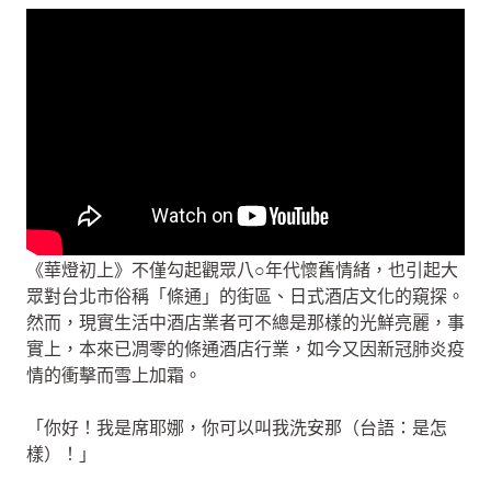
《華燈初上》不僅勾起觀眾八○年代懷舊情緒，也引起大
眾對台北市俗稱「條通」的街區、日式酒店文化的窺探。
然而，現實生活中酒店業者可不總是那樣的光鮮亮麗，事
實上，本來已凋零的條通酒店行業，如今又因新冠肺炎疫
情的衝擊而雪上加霜。
「你好！我是席耶娜，你可以叫我洗安那（台語：是怎
樣）！」