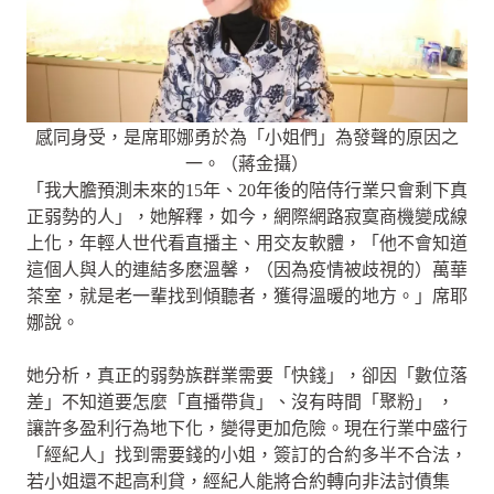
感同身受，是席耶娜勇於為「小姐們」為發聲的原因之
一。（蔣金攝）
「我大膽預測未來的15年、20年後的陪侍行業只會剩下真
正弱勢的人」，她解釋，如今，網際網路寂寞商機變成線
上化，年輕人世代看直播主、用交友軟體，「他不會知道
這個人與人的連結多麽溫馨，（因為疫情被歧視的）萬華
茶室，就是老一輩找到傾聽者，獲得溫暖的地方。」席耶
娜說。
她分析，真正的弱勢族群業需要「快錢」，卻因「數位落
差」不知道要怎麼「直播帶貨」、沒有時間「聚粉」 ，
讓許多盈利行為地下化，變得更加危險。現在行業中盛行
「經紀人」找到需要錢的小姐，簽訂的合約多半不合法，
若小姐還不起高利貸，經紀人能將合約轉向非法討債集