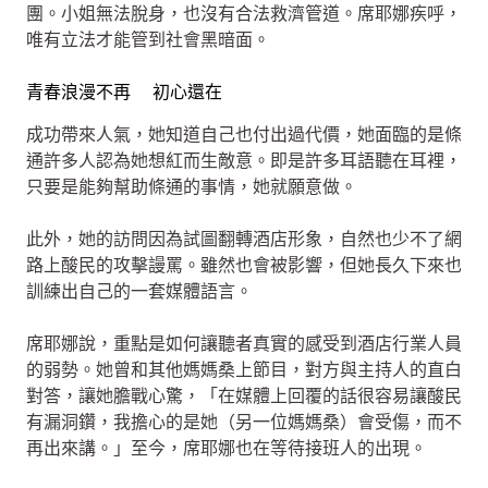
團。小姐無法脫身，也沒有合法救濟管道。席耶娜疾呼，
唯有立法才能管到社會黑暗面。
青春浪漫不再 初心還在
成功帶來人氣，她知道自己也付出過代價，她面臨的是條
通許多人認為她想紅而生敵意。即是許多耳語聽在耳裡，
只要是能夠幫助條通的事情，她就願意做。
此外，她的訪問因為試圖翻轉酒店形象，自然也少不了網
路上酸民的攻擊謾罵。雖然也會被影響，但她長久下來也
訓練出自己的一套媒體語言。
席耶娜說，重點是如何讓聽者真實的感受到酒店行業人員
的弱勢。她曾和其他媽媽桑上節目，對方與主持人的直白
對答，讓她膽戰心驚，「在媒體上回覆的話很容易讓酸民
有漏洞鑽，我擔心的是她（另一位媽媽桑）會受傷，而不
再出來講。」至今，席耶娜也在等待接班人的出現。