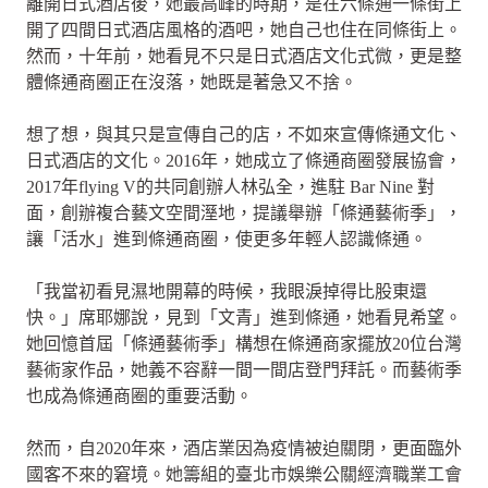
離開日式酒店後，她最高峰的時期，是在六條通一條街上
開了四間日式酒店風格的酒吧，她自己也住在同條街上。
然而，十年前，她看見不只是日式酒店文化式微，更是整
體條通商圈正在沒落，她既是著急又不捨。
想了想，與其只是宣傳自己的店，不如來宣傳條通文化、
日式酒店的文化。2016年，她成立了條通商圈發展協會，
2017年flying V的共同創辦人林弘全，進駐 Bar Nine 對
面，創辦複合藝文空間溼地，提議舉辦「條通藝術季」，
讓「活水」進到條通商圈，使更多年輕人認識條通。
「我當初看見濕地開幕的時候，我眼淚掉得比股東還
快。」席耶娜說，見到「文青」進到條通，她看見希望。
她回憶首屆「條通藝術季」構想在條通商家擺放20位台灣
藝術家作品，她義不容辭一間一間店登門拜託。而藝術季
也成為條通商圈的重要活動。
然而，自2020年來，酒店業因為疫情被迫關閉，更面臨外
國客不來的窘境。她籌組的臺北市娛樂公關經濟職業工會