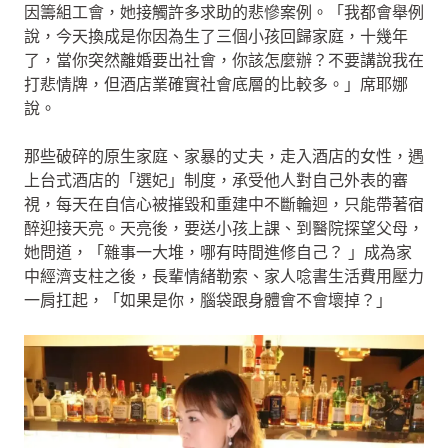
因籌組工會，她接觸許多求助的悲慘案例。「我都會舉例
說，今天換成是你因為生了三個小孩回歸家庭，十幾年
了，當你突然離婚要出社會，你該怎麼辦？不要講說我在
打悲情牌，但酒店業確實社會底層的比較多。」席耶娜
說。
那些破碎的原生家庭、家暴的丈夫，走入酒店的女性，遇
上台式酒店的「選妃」制度，承受他人對自己外表的審
視，每天在自信心被摧毀和重建中不斷輪迴，只能帶著宿
醉迎接天亮。天亮後，要送小孩上課、到醫院探望父母，
她問道，「雜事一大堆，哪有時間進修自己？ 」成為家
中經濟支柱之後，長輩情緒勒索、家人唸書生活費用壓力
一肩扛起，「如果是你，腦袋跟身體會不會壞掉？」