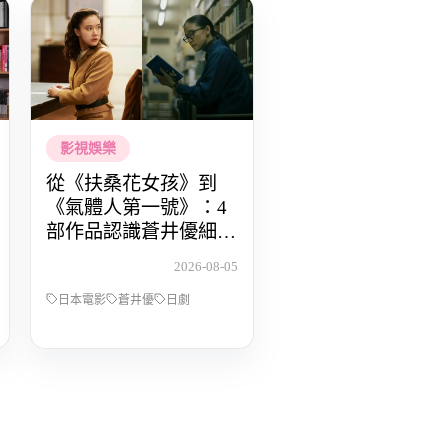
影視娛樂
從《扶桑花女孩》到
《氣體人第一號》：4
部作品認識蒼井優細膩
動人的演技
2026-08-05
日本電影
蒼井優
日劇