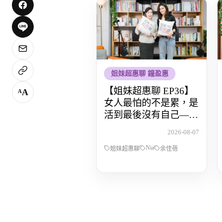
姐妹超惠聊 鐘盈惠
【姐妹超惠聊 EP36】
A
A
女人最怕的不是累，是
活到最後沒有自己——
POP Radio DJ Nia 余佳
2026-08-07
蓓，從全職媽媽到重新
Nia
找回人生主導權的那段
姐妹超惠聊
余佳蓓
路