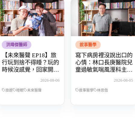
洪暐傑醫師
敘事醫學
【未來醫聲 EP18】旅
寫下病房裡沒說出口的
行玩到捨不得睡？玩的
心情：林口長庚醫院兒
時候沒感覺，回家開始
童過敏氣喘風溼科主治
還債 Feat.食尚玩家OS
醫師林思偕，談書寫與
2026-08-06
2026-08-05
桑阿松
渴望被理解的醫病關係
旅遊
睡眠
未來醫聲
敘事醫學
林思偕