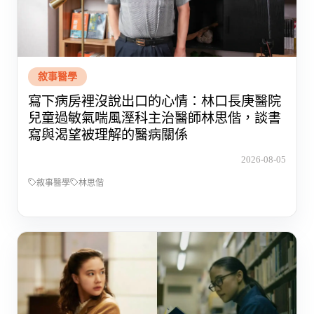
敘事醫學
寫下病房裡沒說出口的心情：林口長庚醫院
兒童過敏氣喘風溼科主治醫師林思偕，談書
寫與渴望被理解的醫病關係
2026-08-05
敘事醫學
林思偕