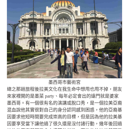
墨西哥市藝術宮
總之那趟旅程後拉美文化在我生命中想甩也甩不掉，朋友
來家裡開的是墨菜 party、每年必定會出的遠門就是婆家
墨西哥。有一個很有名的演講或脫口秀，是一個拉美亞裔
混血說他其實很對自己的身分認同感到困惑，他的亞裔基
因要求他短時間要完成崇高的目標，但是因為他的拉美基
因要享受當下讓他過了很久還是沒付諸行動，幾年後回過