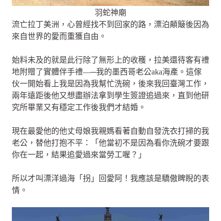
羽蛇神廟
流亡拉丁美洲，心曾經找不到回家的路，漂泊顛簸後因為
來自世界的愛而重獲自由。
始料未及的就是此行除了無形上的收穫，拉美還待客有禮
地附贈了實體伴手禮—─我的墨西哥老公aka海產。這傢
伙一開始看上我是因為我幫忙洗碗，後來我回臺灣工作，
兩年遠距後他又想盡辦法拿到學生簽證追過來，直到他研
究所畢業又有穩定工作後我們才結婚。
現在最愛他的他丈母娘我親媽看著自動自發洗衣打掃的我
老公，替他打抱不平：「他當初不是因為看你洗碗才要跟
你在一起，結果追愛過來當勞工喔？」
所以才叫漂洋過海「拐」回愛阿！我應該是驕傲睥睨的表
情。