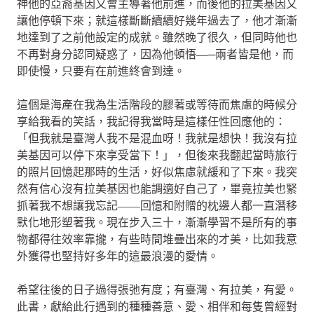
神他的亞裔基因又會主導著他前進，而後他的拉美基因又
讓他停頓下來；就這樣斷斷續續好幾年過去了，他才漸漸
地達到了之前他設定的成就。雖然晚了很久，但同時他也
不再對身分認同疑惑了，因為他頓悟—─兩者皆是他，而
即使慢，只要有在前進終會到達。
這個是海產在我為生活階段的膠著或等待而焦慮的時候分
享給我看的笑話，我記得我當時是這樣任性回應他的：
「但我就是臺灣人我不是混血呀！我就是想快！我沒有拉
美基因可以停下來享受當下！」，但後來我翻起當時旅行
的照片回憶起那時的生活，好似焦慮就緩和了下來。我突
然有信心沒有拉美基因也能調適好自己了，畢竟拉美也緊
抓著我不想讓我忘記——回憶和附贈的枕邊人都一直潛移
默化地形塑著我。現在步入三十，漸漸學習不是所有的事
物都得往效率靠攏，有些時間堆疊出來的才美，比如我意
外獲得也堅持好多年的這最浪漫的愛情。
希望往後的日子過得張弛有度；有臺灣、有拉美，有愛。
此書，獻給此行遇到的種種善意、愛、相伴和每隻曾經對