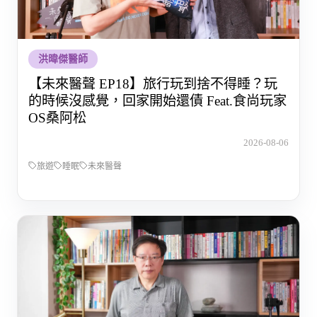
洪暐傑醫師
【未來醫聲 EP18】旅行玩到捨不得睡？玩
的時候沒感覺，回家開始還債 Feat.食尚玩家
OS桑阿松
2026-08-06
旅遊
睡眠
未來醫聲