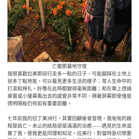
亡靈節墓地守夜
我很喜歡拉美那段行走多一點的日子，可能腳踩在土地上
就多了點地氣，可以看見更多生活的樣子：常人生命中的
打滾和掙扎，好像在此時都變得毫無距離；和在車上透過
車窗或小螢幕看出去的感覺非常不同，隔著屏幕即使僅是
透明隔板仍宛如有重重距離。
七年前我的拉丁美洲行，其實回顧後會發現，我匆匆的啟
程是逃亡，未止的結局卻是滿滿的治癒——遇見的生命滋
養了我，使我更能同理和知足。拉美行，對當時急切想要