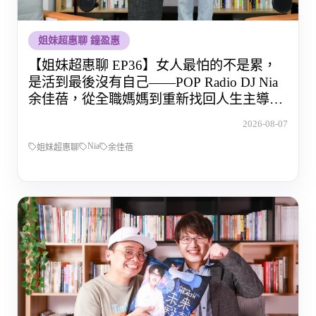
姐妹超惠聊 鐘盈惠
【姐妹超惠聊 EP36】女人最怕的不是累，
是活到最後沒有自己——POP Radio DJ Nia
余佳蓓，從全職媽媽到重新找回人生主導權
的那段路
2026-08-07
Nia
姐妹超惠聊
余佳蓓