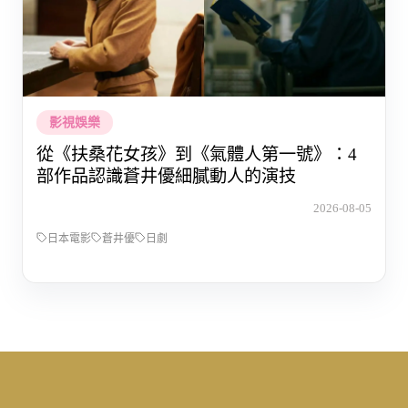
影視娛樂
從《扶桑花女孩》到《氣體人第一號》：4
部作品認識蒼井優細膩動人的演技
2026-08-05
日本電影
蒼井優
日劇