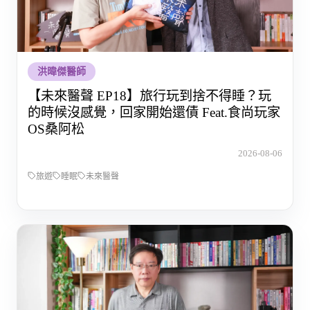
洪暐傑醫師
【未來醫聲 EP18】旅行玩到捨不得睡？玩
的時候沒感覺，回家開始還債 Feat.食尚玩家
OS桑阿松
2026-08-06
旅遊
睡眠
未來醫聲