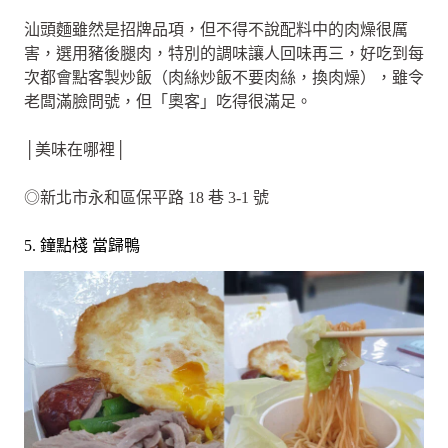
汕頭麵雖然是招牌品項，但不得不說配料中的肉燥很厲
害，選用豬後腿肉，特別的調味讓人回味再三，好吃到每
次都會點客製炒飯（肉絲炒飯不要肉絲，換肉燥），雖令
老闆滿臉問號，但「奧客」吃得很滿足。
│美味在哪裡│
◎新北市永和區保平路 18 巷 3-1 號
5. 鐘點棧 當歸鴨