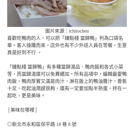
圖片來源：ichirochen
喜歡吃鴨肉的人，可以把「鐘點棧 當歸鴨」列為口袋名
單。客人接踵而來，店外也有不少外送人員在等餐，生意
真是好到不行 。
「鐘點棧 當歸鴨」有多種當歸湯品、鴨肉飯和各式小菜
等，而當歸湯還可以免費續加。所有品項中，編輯最愛鴨
肉飯，鴨肉厚實又滿是肉汁，淋在飯上的鴨油醬汁，香氣
十足，吃起油潤感很夠，還有一定要加點半熟蛋，拌在一
起吃，更是美味。
│美味在哪裡│
◎新北市永和區保平路 18 巷 8 號