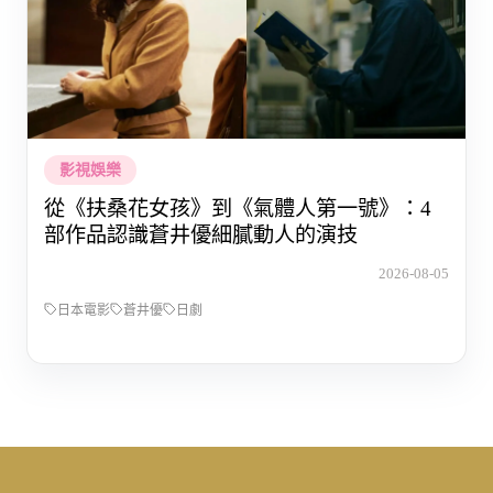
影視娛樂
從《扶桑花女孩》到《氣體人第一號》：4
部作品認識蒼井優細膩動人的演技
2026-08-05
日本電影
蒼井優
日劇