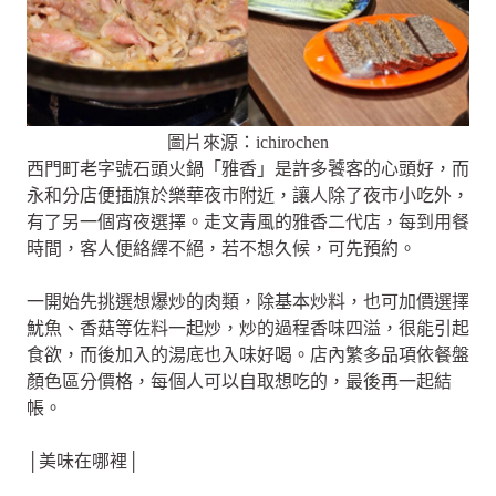
圖片來源：ichirochen
西門町老字號石頭火鍋「雅香」是許多饕客的心頭好，而
永和分店便插旗於樂華夜市附近，讓人除了夜市小吃外，
有了另一個宵夜選擇。走文青風的雅香二代店，每到用餐
時間，客人便絡繹不絕，若不想久候，可先預約。
一開始先挑選想爆炒的肉類，除基本炒料，也可加價選擇
魷魚、香菇等佐料一起炒，炒的過程香味四溢，很能引起
食欲，而後加入的湯底也入味好喝。店內繁多品項依餐盤
顏色區分價格，每個人可以自取想吃的，最後再一起結
帳。
│美味在哪裡│