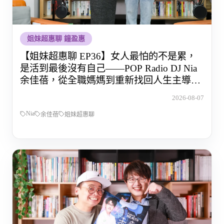
姐妹超惠聊 鐘盈惠
【姐妹超惠聊 EP36】女人最怕的不是累，
是活到最後沒有自己——POP Radio DJ Nia
余佳蓓，從全職媽媽到重新找回人生主導權
的那段路
2026-08-07
Nia
余佳蓓
姐妹超惠聊