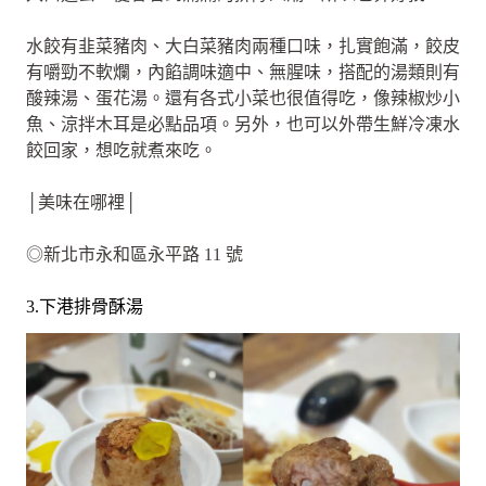
水餃有韭菜豬肉、大白菜豬肉兩種口味，扎實飽滿，餃皮
有嚼勁不軟爛，內餡調味適中、無腥味，搭配的湯類則有
酸辣湯、蛋花湯。還有各式小菜也很值得吃，像辣椒炒小
魚、涼拌木耳是必點品項。另外，也可以外帶生鮮冷凍水
餃回家，想吃就煮來吃。
│美味在哪裡│
◎新北市永和區永平路 11 號
3.下港排骨酥湯