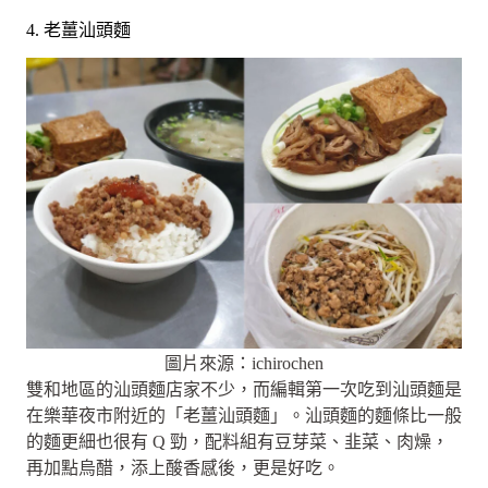
4. 老薑汕頭麵
圖片來源：ichirochen
雙和地區的汕頭麵店家不少，而編輯第一次吃到汕頭麵是
在樂華夜市附近的「老薑汕頭麵」。汕頭麵的麵條比一般
的麵更細也很有 Q 勁，配料組有豆芽菜、韭菜、肉燥，
再加點烏醋，添上酸香感後，更是好吃。