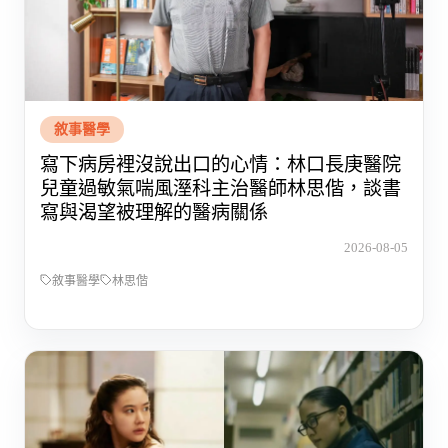
敘事醫學
寫下病房裡沒說出口的心情：林口長庚醫院
兒童過敏氣喘風溼科主治醫師林思偕，談書
寫與渴望被理解的醫病關係
2026-08-05
敘事醫學
林思偕