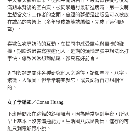
中文系文藝組畢業，從國中開始創作，最喜歡模擬考後寫
滿題本背後的空白頁，被同學追討最新進度時，第一次萌
生想當文字工作者的念頭，曾經的夢想是出版品可以被放
在誠品的書架上（多年後成為雜誌編輯，完成了這個願
望）。
喜歡每次專訪時的互動，在提問中感受靈魂與靈魂的碰
撞，期盼透過書寫療癒他人，近期的煩惱是腦中想法比打
字快，導致常常想到結尾，卻只寫好前言。
近期興趣是關注各種研究他人之途徑，諸如星座、八字、
紫微、人類圖，但常常聽完就忘，或只記得自己想相信
的。
女子學編輯／Conan Huang
下班時間都在跳舞的斜槓舞者，因為時常練到半夜，所以
早上基本上沒有溝通能力。生活圈八成是街舞，僅存的可
能只剩電影跟小說。