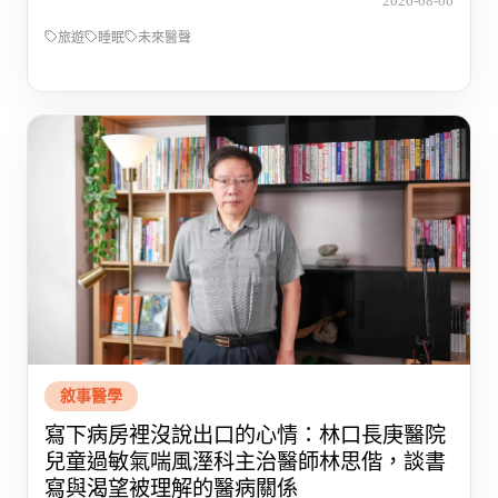
2026-08-06
旅遊
睡眠
未來醫聲
敘事醫學
寫下病房裡沒說出口的心情：林口長庚醫院
兒童過敏氣喘風溼科主治醫師林思偕，談書
寫與渴望被理解的醫病關係