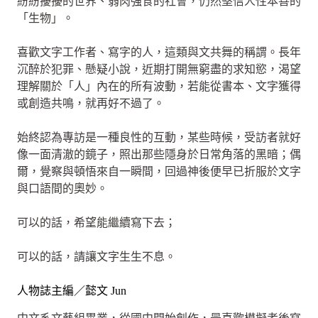
紛紛擾擾的世界、弱肉強食的社會，仍然堅信人性本善的
「生物」。
喜歡文字工作者、寫字的人，這類與文共舞的稱謂。長年
沉醉於犯罪、懸疑小說，近期打開無窮盡的求知慾，渴望
理解關於「人」內在的所有波動，若能從書本、文字獲得
或創造共鳴，就再好不過了。
始終認為專訪是一種良性的互動，某些時候，受訪者就好
像一面清澈的鏡子，照出那些隱身於日常角落的黑暗；偶
爾，覺察與頓悟來自一瞬間，回過神後便早已折服於文字
與口語間的奧妙。
可以的話，希望能繼續寫下去；
可以的話，請讓文字生生不息。
人物誌主編／懿文 Jun