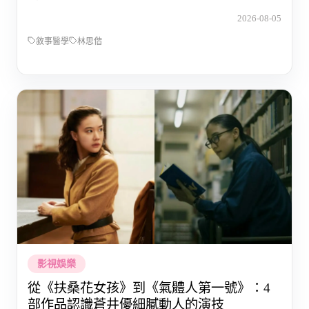
2026-08-05
敘事醫學
林思偕
影視娛樂
從《扶桑花女孩》到《氣體人第一號》：4
部作品認識蒼井優細膩動人的演技