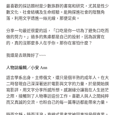
最喜歡的採訪題材是少數族群的書寫和研究，尤其是性少
數文化、社會結構及生命經驗。能夠探進社會的陰翳角
落，利用文字透進一絲光線，那便足矣。
分享一句最近很愛的話，「口吃是你一切為了避免口吃而
做的努力。」過多的焦慮都是自己的投射，因為說實在
的，真的沒那麼多人在乎你。那你在害怕什麼？
我還是去跳舞好了~~~
人物誌編輯／小安 Ann
語言學系出身，主修俄文，還只是個半熟的成年人。在大
二時發現自己深深著迷於電影與文字的力量，於是開始撰
寫影評，用文字分享所感所想。感謝緣分讓我在人生迷茫
之際，接觸到了人物專訪這份工作。喜歡人與人之間純粹
而又真誠的交流，也盼自己的每一篇專訪都能帶來力量。
時而文靜、時而活潑，直線式思考常被同事說是個直男。