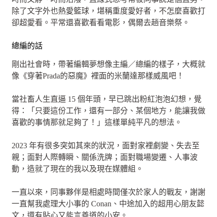
除了文字外也熱愛籃球，堪稱重度愛好者，不怎麼喜歡打
卻超愛看。平常還喜歡看看電影，偶爾去趟音樂祭。
總編的話
剛出社會時，帶著編輯夢想像主編／總編的樣子，大概就
像《穿著Prada的惡魔》裡面的米蘭達那樣威風吧！
當社畜人生直逼 15 個年頭，早已跳出粉紅泡泡幻想，覺
得：「只要這份工作，還有一部分、某個地方，能讓我做
喜歡的事情那就足夠了！」這樣單純平凡的想法。
2023 年有很多突如其來的狀況，面對家裡劇變、失去至
親；面對人際轉瞬、關係洗牌；面對職場變遷、人事波
動，造就了現在的我以及現在媒體組。
一直以來，同事夥伴是相處時間僅次於家人的戰友，謝謝
一直幫我處理大小事的 Conan、中途加入的超用心朋友懿
文，還有貼心又能言善道的小安。