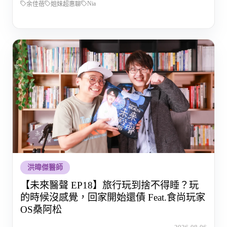
Nia
余佳蓓
姐妹超惠聊
洪暐傑醫師
【未來醫聲 EP18】旅行玩到捨不得睡？玩
的時候沒感覺，回家開始還債 Feat.食尚玩家
OS桑阿松