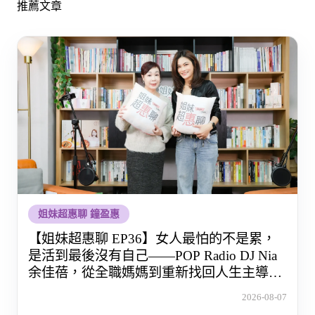
推薦文章
姐妹超惠聊 鐘盈惠
【姐妹超惠聊 EP36】女人最怕的不是累，
是活到最後沒有自己——POP Radio DJ Nia
余佳蓓，從全職媽媽到重新找回人生主導權
的那段路
2026-08-07