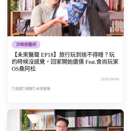
洪暐傑醫師
【未來醫聲 EP18】旅行玩到捨不得睡？玩
的時候沒感覺，回家開始還債 Feat.食尚玩家
OS桑阿松
2026-08-06
旅遊
睡眠
未來醫聲