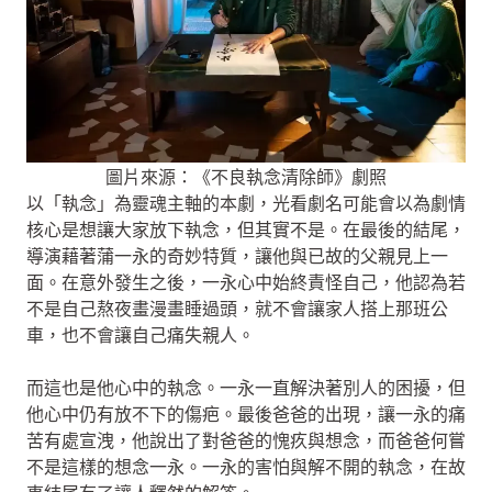
圖片來源：《不良執念清除師》劇照
以「執念」為靈魂主軸的本劇，光看劇名可能會以為劇情
核心是想讓大家放下執念，但其實不是。在最後的結尾，
導演藉著蒲一永的奇妙特質，讓他與已故的父親見上一
面。在意外發生之後，一永心中始終責怪自己，他認為若
不是自己熬夜畫漫畫睡過頭，就不會讓家人搭上那班公
車，也不會讓自己痛失親人。
而這也是他心中的執念。一永一直解決著別人的困擾，但
他心中仍有放不下的傷疤。最後爸爸的出現，讓一永的痛
苦有處宣洩，他說出了對爸爸的愧疚與想念，而爸爸何嘗
不是這樣的想念一永。一永的害怕與解不開的執念，在故