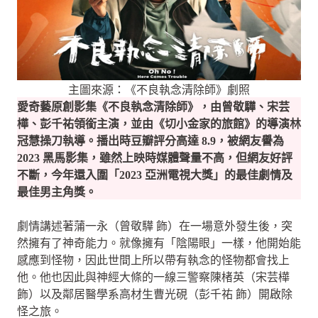
主圖來源：《不良執念清除師》劇照
愛奇藝原創影集《不良執念清除師》，由曾敬驊、宋芸
樺、彭千祐領銜主演，並由《切小金家的旅館》的導演林
冠慧操刀執導。播出時豆瓣評分高達 8.9，被網友譽為
2023 黑馬影集，雖然上映時媒體聲量不高，但網友好評
不斷，今年還入圍「2023 亞洲電視大獎」的最佳劇情及
最佳男主角獎。
劇情講述著蒲一永（曾敬驊 飾）在一場意外發生後，突
然擁有了神奇能力。就像擁有「陰陽眼」一樣，他開始能
感應到怪物，因此世間上所以帶有執念的怪物都會找上
他。他也因此與神經大條的一線三警察陳楮英（宋芸樺
飾）以及鄰居醫學系高材生曹光硯（彭千祐 飾）開啟除
怪之旅。