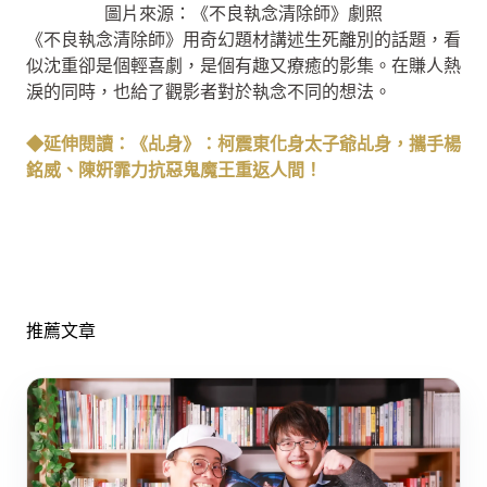
圖片來源：《不良執念清除師》劇照
《不良執念清除師》用奇幻題材講述生死離別的話題，看
似沈重卻是個輕喜劇，是個有趣又療癒的影集。在賺人熱
淚的同時，也給了觀影者對於執念不同的想法。
◆延伸閱讀：《乩身》：柯震東化身太子爺乩身，攜手楊
銘威、陳姸霏力抗惡鬼魔王重返人間！
推薦文章