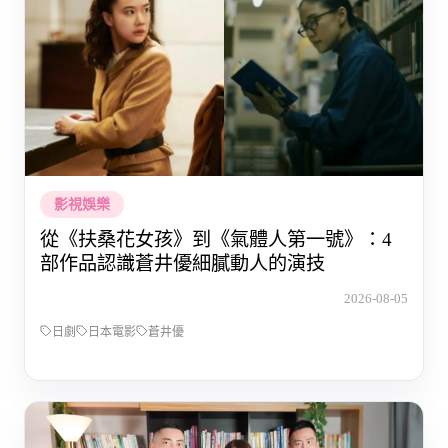
影視娛樂
從《扶桑花女孩》到《氣體人第一號》：4
部作品認識蒼井優細膩動人的演技
2026-08-05
日劇
日本電影
蒼井優