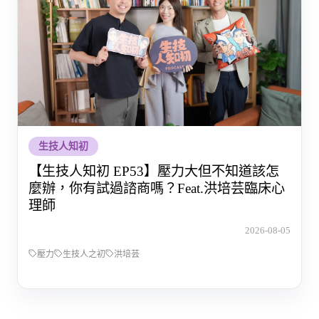
生技人知初
【生技人知初 EP53】壓力大但不知道該怎
麼辦，你有試過諮商嗎？Feat.洪培芸臨床心
理師
2026-08-05
壓力
生技人之初
洪培芸