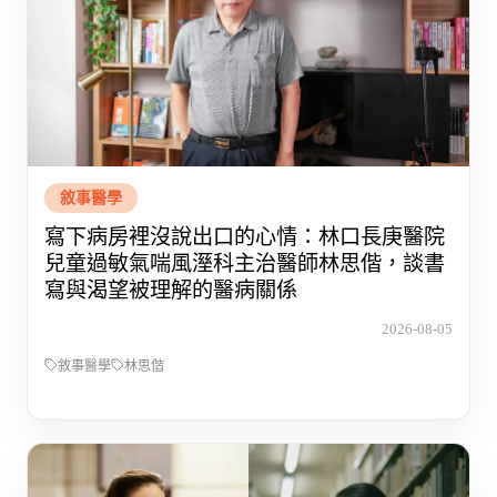
敘事醫學
寫下病房裡沒說出口的心情：林口長庚醫院
兒童過敏氣喘風溼科主治醫師林思偕，談書
寫與渴望被理解的醫病關係
2026-08-05
敘事醫學
林思偕