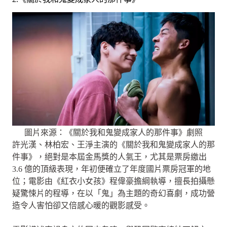
圖片來源：《關於我和鬼變成家人的那件事》劇照
許光漢、林柏宏、王淨主演的《關於我和鬼變成家人的那
件事》，絕對是本屆金馬獎的人氣王，尤其是票房繳出
3.6 億的頂級表現，年初便確立了年度國片票房冠軍的地
位；電影由《紅衣小女孩》程偉豪擔綱執導，擅長拍攝懸
疑驚悚片的程導，在以「鬼」為主題的奇幻喜劇，成功營
造令人害怕卻又倍感心暖的觀影感受。