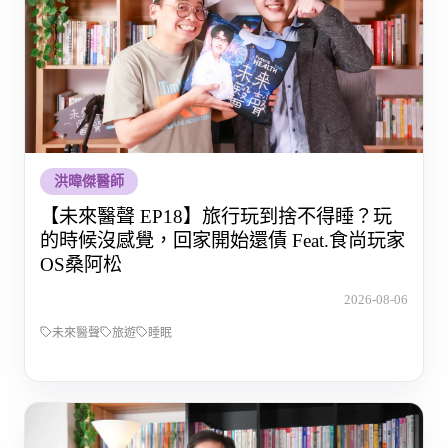
洪暐傑醫師
【未來醫聲 EP18】旅行玩到捨不得睡？玩
的時候沒感覺，回家開始還債 Feat.食尚玩家
OS桑阿松
2026-08-06
未來醫聲
旅遊
睡眠