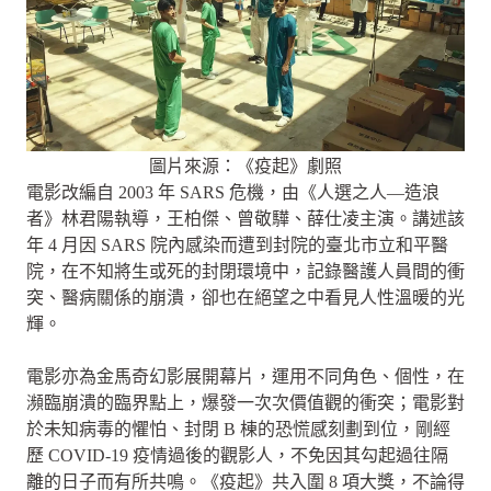
圖片來源：《疫起》劇照
電影改編自 2003 年 SARS 危機，由《人選之人—造浪
者》林君陽執導，王柏傑、曾敬驊、薛仕凌主演。講述該
年 4 月因 SARS 院內感染而遭到封院的臺北市立和平醫
院，在不知將生或死的封閉環境中，記錄醫護人員間的衝
突、醫病關係的崩潰，卻也在絕望之中看見人性溫暖的光
輝。
電影亦為金馬奇幻影展開幕片，運用不同角色、個性，在
瀕臨崩潰的臨界點上，爆發一次次價值觀的衝突；電影對
於未知病毒的懼怕、封閉 B 棟的恐慌感刻劃到位，剛經
歷 COVID-19 疫情過後的觀影人，不免因其勾起過往隔
離的日子而有所共鳴。《疫起》共入圍 8 項大獎，不論得