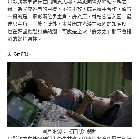
電影講述車禍身亡的同志鬼魂，與恐同警察締結不解之
緣，為完成各自的目標，不得不放下成見攜手合作。值得
一提的是，電影兩位男主角，許光漢、林柏宏皆入圍「最
佳男主角」一獎；此外，本片因許光漢在韓國的知名度，
也在韓國掀起討論熱潮，可說是全球「許太太」都不會錯
過的好片選擇。
3.《石門》
圖片來源：《石門》劇照
電影講述意外懷孕的大學生林森，因來自各方的壓力而被