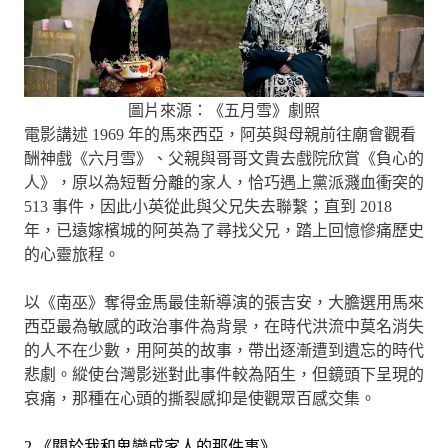
圖片來源：《五月雪》劇照
電影講述 1969 年的馬來西亞，阿英與母親前往廟會觀看
酬神戲《六月雪》、父親與哥哥文貴去戲院欣賞《負心的
人》，原以為短暫分離的家人，恰巧遇上黨派濺血衝突的
513 事件，因此小英從此與父兄失去聯繫；直到 2018
年，已遠嫁檳城的阿英為了尋找父兄，踏上回憶慘痛歷史
的心靈旅程。
以《南巫》奪得金馬最佳新導演的張吉安，大膽選用馬來
西亞最為敏感的政治事件為背景，在時代洪流中莫名消失
的人不在少數，用阿英的故事，帶出逐漸遭到遺忘的時代
悲劇。縱使台灣影迷對此事件較為陌生，但鏡頭下呈現的
哀痛，那種在心頭的撕裂感抑是使觀眾百感交集。
2.《關於我和鬼變成家人的那件事》