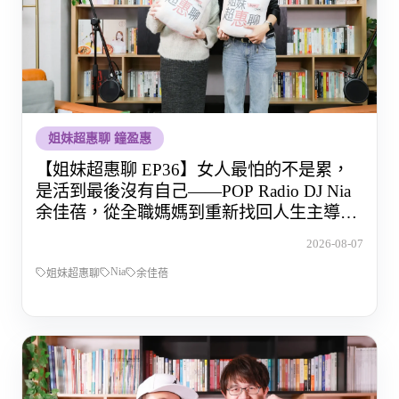
姐妹超惠聊 鐘盈惠
【姐妹超惠聊 EP36】女人最怕的不是累，
是活到最後沒有自己——POP Radio DJ Nia
余佳蓓，從全職媽媽到重新找回人生主導權
的那段路
2026-08-07
Nia
姐妹超惠聊
余佳蓓