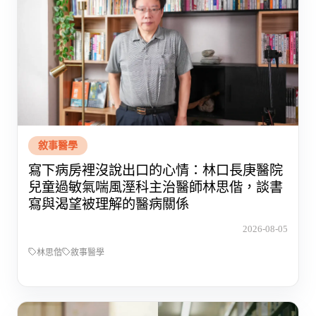
敘事醫學
寫下病房裡沒說出口的心情：林口長庚醫院
兒童過敏氣喘風溼科主治醫師林思偕，談書
寫與渴望被理解的醫病關係
2026-08-05
林思偕
敘事醫學