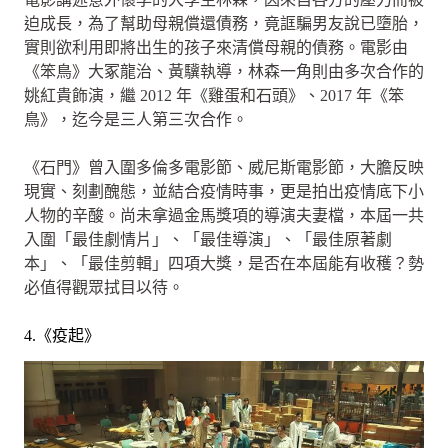
迫成長，為了幫助母親償還債務，竟誆騙男友說已墮胎，
實則欲利用即將出生的孩子來清償母親的債務。電影由
《笨鳥》大冢龍治、黃驥執導，林森一角則由多次合作的
姚紅貴飾演，繼 2012 年《雞蛋和石頭》、2017 年《笨
鳥》，迄今是三人第三次合作。
《石門》曾入圍多倫多電影節、威尼斯電影節，大膽反映
現實、刻劃醜態，並結合疫情時事，更是拍出疫情底下小
人物的辛酸。尚未拿過金馬獎項的導演夫妻檔，本屆一共
入圍「最佳劇情片」、「最佳導演」、「最佳原著劇
本」、「最佳剪輯」四項大獎，是否在本屆能有收穫？勢
必值得觀眾拭目以待。
4.《疫起》