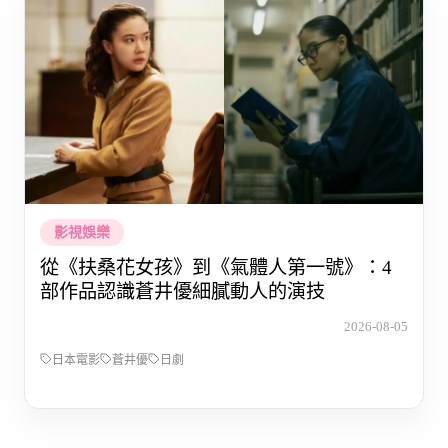
影視娛樂
從《扶桑花女孩》到《氣體人第一號》：4
部作品認識蒼井優細膩動人的演技
2026-08-05
日本電影
蒼井優
日劇