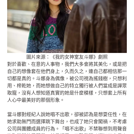
圖片來源：《我的女神室友斗娜》劇照
對於喜歡、在意的人事物，我們大多會將其美化，或是把
自己的想像套在他們身上，久而久之，連自己都相信那一
切都是真的。斗娜身為偶像，被公司視為搖錢樹，只想利
用、榨乾她，而她想做自己的特立獨行被人們當成是譁眾
取寵，沒有人想知道真實的她是什麼模樣，只想套上所有
人心中最美好的那個形象。
當斗娜對經紀人說她唱不出歌，卻被認為是想耍任性，在
她求助無門而選擇跳下舞台，也成了她只會闖禍，不考慮
公司與團體成員的行為。「唱不出歌」不禁聯想到用聲音