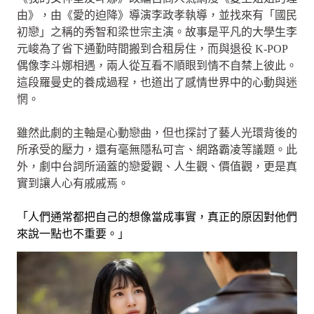
由》，由《愛的迫降》導演李政孝執導，並找來有「國民
初戀」之稱的秀智和梁世宗主演。故事是平凡的大學生李
元峻為了省下通勤時間搬到合租房住，而與退役 K-POP
偶像李斗娜相遇，兩人從互看不順眼到情不自禁上彼此。
這段羅曼史的養成過程，也道出了感情世界中的心動與迷
惘。
雖然此劇的主軸是心動戀曲，但也探討了藝人光環背後的
所承受的壓力，還有毫無隱私可言、網路霸凌等議題。此
外，劇中台詞所涵蓋的戀愛觀、人生觀、價值觀，更是真
實到讓人心有戚戚焉。
「人們通常都把自己的想像當成事實，真正的原因對他們
來說一點也不重要。」