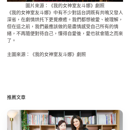
圖片來源：《我的女神室友斗娜》劇照
《我的女神室友斗娜》中有不少對話台詞既有共鳴又發人
深省，在劇情烘托下更覺療癒。我們都想被愛、被理解，
但在這之前，我們最應該做的是盡情感受自己所有的情
緒，不再隨便對待自己，懂得自愛後，愛也就會隨之而來
了。
主圖來源：《我的女神室友斗娜》劇照
推薦文章