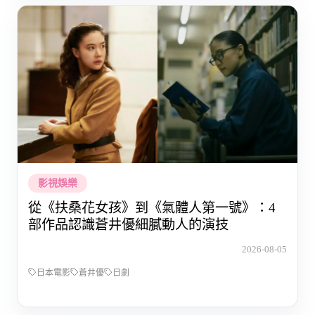
影視娛樂
從《扶桑花女孩》到《氣體人第一號》：4
部作品認識蒼井優細膩動人的演技
2026-08-05
日本電影
蒼井優
日劇