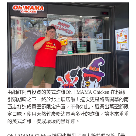
由網紅阿晋投資的美式炸雞Oh！MAMA Chicken 在粉絲
引頸期盼之下，終於北上展店啦！這次更是將新開幕的南
西店打造成萬聖節限定佈置，不僅如此，還祭出萬聖節限
定口味，使用天然竹炭粉沾裹著多汁的炸雞，讓本來乖乖
的美式炸雞，變成壞壞的黑炸雞。
Oh！MAMA Chicken 這回也聽到了廣大粉絲們敲碗「最