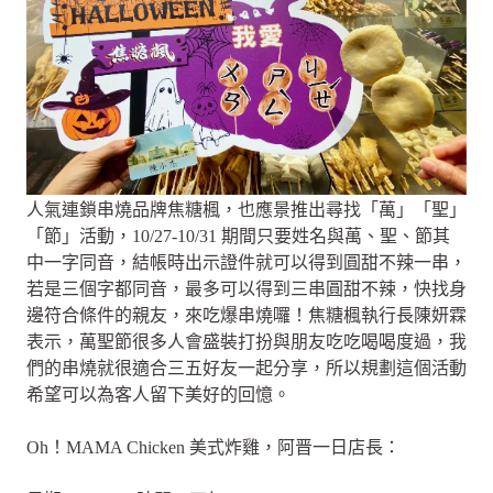
人氣連鎖串燒品牌焦糖楓，也應景推出尋找「萬」「聖」
「節」活動，10/27-10/31 期間只要姓名與萬、聖、節其
中一字同音，結帳時出示證件就可以得到圓甜不辣一串，
若是三個字都同音，最多可以得到三串圓甜不辣，快找身
邊符合條件的親友，來吃爆串燒囉！焦糖楓執行長陳妍霖
表示，萬聖節很多人會盛裝打扮與朋友吃吃喝喝度過，我
們的串燒就很適合三五好友一起分享，所以規劃這個活動
希望可以為客人留下美好的回憶。
Oh！MAMA Chicken 美式炸雞，阿晋一日店長：