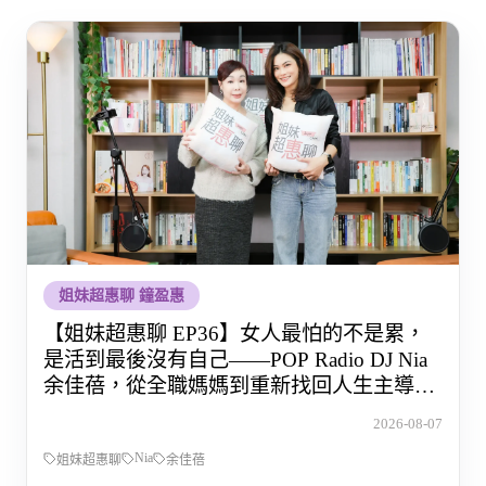
姐妹超惠聊 鐘盈惠
【姐妹超惠聊 EP36】女人最怕的不是累，
是活到最後沒有自己——POP Radio DJ Nia
余佳蓓，從全職媽媽到重新找回人生主導權
的那段路
2026-08-07
Nia
姐妹超惠聊
余佳蓓