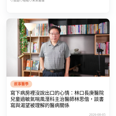
旅遊
睡眠
未來醫聲
敘事醫學
寫下病房裡沒說出口的心情：林口長庚醫院
兒童過敏氣喘風溼科主治醫師林思偕，談書
寫與渴望被理解的醫病關係
2026-08-05