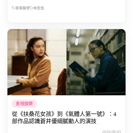
敘事醫學
林思偕
影視娛樂
從《扶桑花女孩》到《氣體人第一號》：4
部作品認識蒼井優細膩動人的演技
2026-08-05