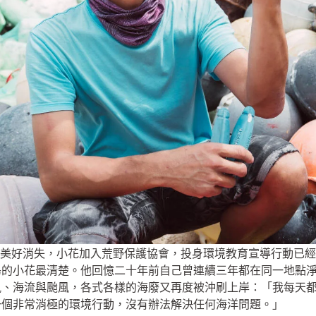
美好消失，小花加入荒野保護協會，投身環境教育宣導行動已經
島的小花最清楚。他回憶二十年前自己曾連續三年都在同一地點
海流與颱風，各式各樣的海廢又再度被沖刷上岸：「我每天都可以撿
一個非常消極的環境行動，沒有辦法解決任何海洋問題。」