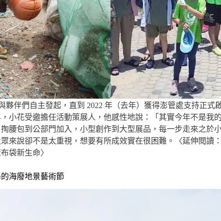
夥伴們自主發起，直到 2022 年（去年）獲得澎管處支持正
年，小花受邀擔任活動策展人，他感性地說：「其實今年不是我
自掏腰包到公部門加入，小型創作到大型展品，每一步走來之於
大眾來說卻不是太重視，想要有所成效實在很困難。〈延伸閱讀
麻布袋新生命〉
島的海廢地景藝術節