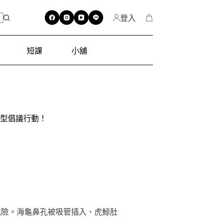
登入
短課
小舖
型倡議行動！
危險。海龜鼻孔被吸管插入、虎鯨肚