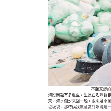
不願家鄉的
海廢問題有多嚴重，生長在澎湖群
天，海水潮汐來回一趟，跟隨著季風、
垃圾袋，那時候我就意識到淨灘是