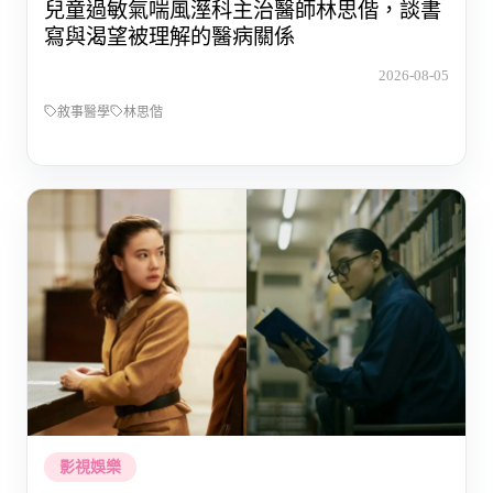
兒童過敏氣喘風溼科主治醫師林思偕，談書
寫與渴望被理解的醫病關係
2026-08-05
敘事醫學
林思偕
影視娛樂