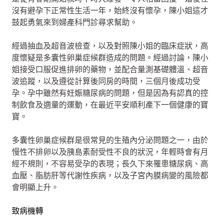
沒有避孕下正常性生活一年，始終沒有懷孕，陳小姐這才
鼓起勇氣來到婦產科門診尋求幫助。
經過抽血及超音波檢查，以及對照陳小姐的臨床症狀，高
度懷疑是多囊性卵巢症候群造成的問題。經過討論，陳小
姐接受口服促進排卵的藥物，並配合量測基礎體溫、超音
波追蹤，以及遵從計算後同房的時間，三個月後成功受
孕。孕中雖然有妊娠糖尿病的問題，但是因為有認真的控
制飲食及適量的運動，在最近平安順利產下一個健康的寶
寶。
多囊性卵巢症候群是很常見的生殖內分泌問題之一，由於
慢性不排卵以及胰島素耐受性不良的狀況，年輕時會有月
經不規則，不容易受孕的表現；長久下來罹患糖尿病、高
血壓、脂肪肝等代謝性疾病，以及子宮內膜病變的風險都
會明顯上升。
致病機轉