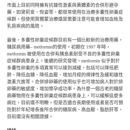
市面上目前同時擁有抗雄性激素與黃體素的合併形避孕
藥，如黛莉安、悅姿等，都很常使用在治療多囊性卵巢症
候群。但使用賀爾蒙治療還是需要注意可能會增加血栓及
乳房疾病的風險。
最後，多囊性卵巢症候群目前有一個比較新的治療用藥，
糖尿病用藥– metformin的使用。初期在 1997 年時，
metformin 被使用在合併有胰島素耐受不良的多囊性卵巢
症候群病患身上。後續的研究發現，metformin 似乎對於
多囊性卵巢的多項異常可以達到減緩，包括可以降低肥
胖、降低血糖、降低血壓、增加月經的規律性及緩和雄性
激素亢進等。合併排卵藥的使用似乎也可增加病人對於排
卵藥的敏感度，增加懷孕成功率。為什麼一個古老的糖尿
病藥物用在多囊性卵巢症候群病患身上，可以緩解這麼多
病灶，目前還不明瞭。但是否適合長期使用或者是否可預
防對於年紀增長後所合併的糖尿病、高血壓、脂肪肝等，
目前還沒有相關證據。