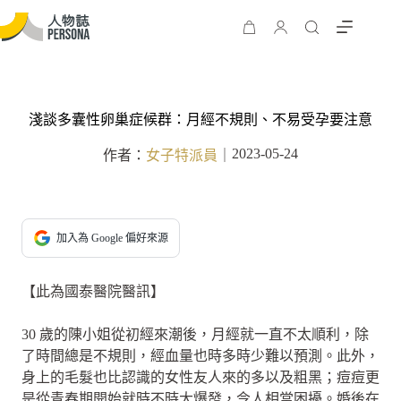
淺談多囊性卵巢症候群：月經不規則、不易受孕要注意
2023-05-24
作者：
女子特派員
｜
加入為 Google 偏好來源
【此為國泰醫院醫訊】
30 歲的陳小姐從初經來潮後，月經就一直不太順利，除
了時間總是不規則，經血量也時多時少難以預測。此外，
身上的毛髮也比認識的女性友人來的多以及粗黑；痘痘更
是從青春期開始就時不時大爆發，令人相當困擾。婚後在