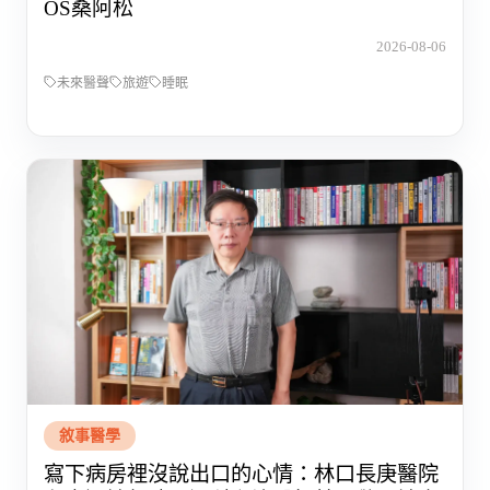
OS桑阿松
2026-08-06
未來醫聲
旅遊
睡眠
敘事醫學
寫下病房裡沒說出口的心情：林口長庚醫院