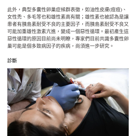
此外，典型多囊性卵巢症候群表徵，如油性皮膚(痘痘)、
女性禿、多毛等也和雄性素高有關；雄性素也被認為是讓
患者有胰島素耐受不良的主要因子，而胰島素耐受不良又
可能加重雄性激素亢進，變成一個惡性循環。最初產生這
惡性循環的原因目前尚未明瞭，專家們目前共識多囊性卵
巢可能是個多致病因子的疾病，尚須進一步研究。
診斷