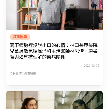
敘事醫學
寫下病房裡沒說出口的心情：林口長庚醫院
兒童過敏氣喘風溼科主治醫師林思偕，談書
寫與渴望被理解的醫病關係
2026-08-05
林思偕
敘事醫學