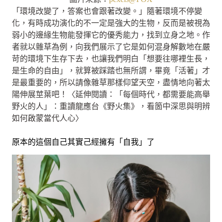
「環境改變了，答案也會跟著改變。」隨著環境不停變
化，有時成功演化的不一定是強大的生物，反而是被視為
弱小的邊緣生物能發揮它的優秀能力，找到立身之地。作
者就以雜草為例，向我們展示了它是如何混身解數地在嚴
苛的環境下生存下去，也讓我們明白「想要往哪裡生長，
是生命的自由」，就算被踩踏也無所謂，畢竟「活著」才
是最重要的，所以請像雜草那樣仰望天空，盡情地向著太
陽伸展莖葉吧！〈延伸閱讀：「每個時代，都需要能高舉
野火的人」：重讀龍應台《野火集》，看箇中深思與明辨
如何啟蒙當代人心〉
原本的這個自己其實己經擁有「自我」了