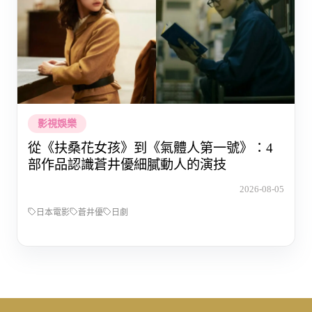
影視娛樂
從《扶桑花女孩》到《氣體人第一號》：4
部作品認識蒼井優細膩動人的演技
2026-08-05
日本電影
蒼井優
日劇