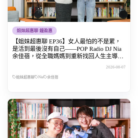
姐妹超惠聊 鐘盈惠
【姐妹超惠聊 EP36】女人最怕的不是累，
是活到最後沒有自己——POP Radio DJ Nia
余佳蓓，從全職媽媽到重新找回人生主導權
的那段路
2026-08-07
Nia
姐妹超惠聊
余佳蓓