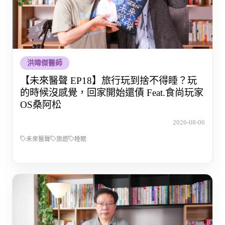
洪暐傑醫師
【未來醫聲 EP18】旅行玩到捨不得睡？玩
的時候沒感覺，回家開始還債 Feat.食尚玩家
OS桑阿松
2026-08-06
未來醫聲
旅遊
睡眠