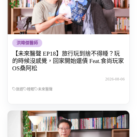
洪暐傑醫師
【未來醫聲 EP18】旅行玩到捨不得睡？玩
的時候沒感覺，回家開始還債 Feat.食尚玩家
OS桑阿松
2026-08-06
旅遊
睡眠
未來醫聲