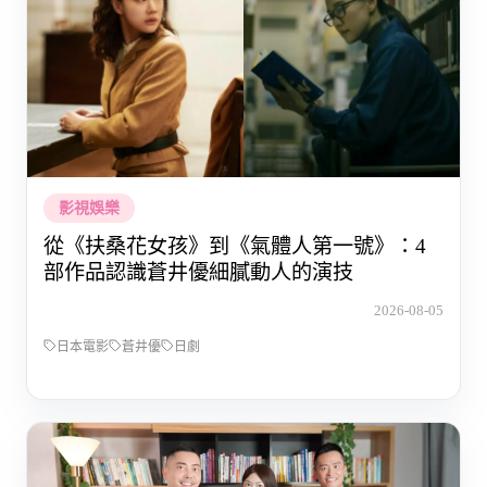
影視娛樂
從《扶桑花女孩》到《氣體人第一號》：4
部作品認識蒼井優細膩動人的演技
2026-08-05
日本電影
蒼井優
日劇