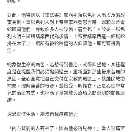
觀點。
對此，他特別以《律法書》摩西引領以色列人出埃及的故
事為例，當以色列人對上帝與摩西發怨言時，耶和華差毒
蛇懲罰他們，導致許多人被咬傷、甚至死亡。於是，以色
列人明白過錯請摩西代為求情，上帝就請摩西造一條銅蛇
掛在木竿上，讓所有被蛇咬傷的人仰望他，即可獲得醫
治。
蛇象徵生命的痛苦，若想得到醫治，就得仰望牠，某種程
度是在提醒我們必須拋開過去，重新面對那些帶來苦痛的
原因，全心全意把自己交付在宗教的療癒上。蔡維民教授
補充，理解痛苦的根源，並接受、解釋它，正是心理學常
見的治癒方式，也呼應了基督教與療癒之間密切的關係連
結。
透過靈修生活，創造自我療癒能力
「內心貧窮的人有福了，因為他必得見神。」當人很痛苦