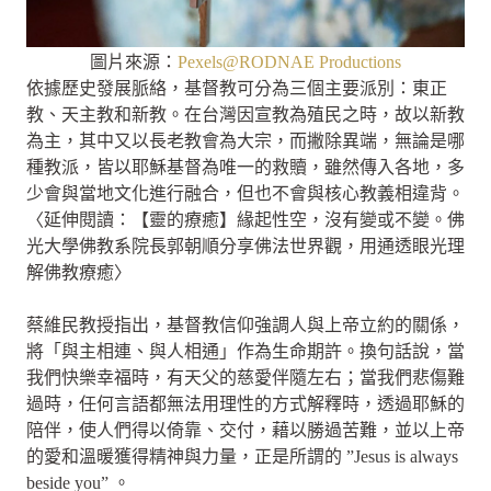
圖片來源：
Pexels@RODNAE Productions
依據歷史發展脈絡，基督教可分為三個主要派別：東正
教、天主教和新教。在台灣因宣教為殖民之時，故以新教
為主，其中又以長老教會為大宗，而撇除異端，無論是哪
種教派，皆以耶穌基督為唯一的救贖，雖然傳入各地，多
少會與當地文化進行融合，但也不會與核心教義相違背。
〈延伸閱讀：【靈的療癒】緣起性空，沒有變或不變。佛
光大學佛教系院長郭朝順分享佛法世界觀，用通透眼光理
解佛教療癒〉
蔡維民教授指出，基督教信仰強調人與上帝立約的關係，
將「與主相連、與人相通」作為生命期許。換句話說，當
我們快樂幸福時，有天父的慈愛伴隨左右；當我們悲傷難
過時，任何言語都無法用理性的方式解釋時，透過耶穌的
陪伴，使人們得以倚靠、交付，藉以勝過苦難，並以上帝
的愛和溫暖獲得精神與力量，正是所謂的 ”Jesus is always
beside you” 。