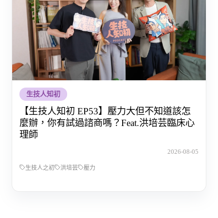
生技人知初
【生技人知初 EP53】壓力大但不知道該怎
麼辦，你有試過諮商嗎？Feat.洪培芸臨床心
理師
2026-08-05
生技人之初
洪培芸
壓力