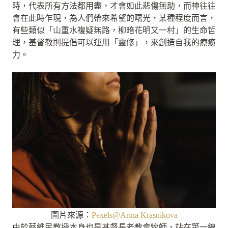
時，代表所有方法都用盡，才會如此悲傷無助，而神往往
會在此時乍現，為人們帶來希望的曙光，某種程度而言，
有些類似「山重水複疑無路，柳暗花明又一村」的生命哲
理，基督教則提倡可以運用「靈修」，來創造自我的療癒
力。
圖片來源：
Pexels@Arina Krasnikova
由於蔡維民教授本身也是基督長老教會牧師，站在第一線