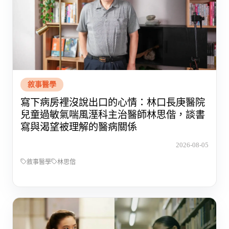
敘事醫學
寫下病房裡沒說出口的心情：林口長庚醫院
兒童過敏氣喘風溼科主治醫師林思偕，談書
寫與渴望被理解的醫病關係
2026-08-05
敘事醫學
林思偕