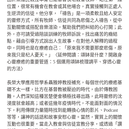
位置，很常有機會在教會或其他場合，真實接觸到正處人
生逆流的信徒。他分享，「禱告」是一項柔軟且給人安定
的靈修方式，所有牧師、信徒共同為悲傷之人禱告，從中
互動關懷或搭配音樂渲染，幫助我們把糾結的心打開；此
外，亦可請受過陪談訓練的牧師訴說，找出痛苦的癥結
點，藉由引導方式說出人生故事，在對他人解釋的過程
中，同時也是在療癒自己：「原來我不需要那麼悲傷，原
來我只是杞人憂天。」〈延伸閱讀：頌缽是什麼？開啟身
心靈療癒的重要管道：5 個運用頌缽梳理調平、穿透心靈
的方法〉
長榮大學應用哲學系聶雅婷教授補充，每個世代的療癒基
礎不太一樣，比方在基督教被壓迫的時代，由於傳教困
難，人們深知這種苦楚便會積極找尋出路，此時靈修的沈
浸度就會越高；或者這幾年疫情時代，不能面對面的情況
下，利用傳媒力量隨時找到能轉換心情的影片、Podcast
等等，讓神的話語和故事安慰心靈。當然，實質上的關懷
互動也很重要，當走入教會與信徒宣教分享，或透過「讚