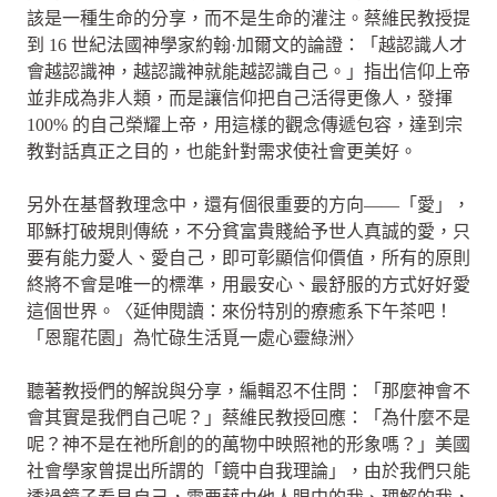
該是一種生命的分享，而不是生命的灌注。蔡維民教授提
到 16 世紀法國神學家約翰·加爾文的論證：「越認識人才
會越認識神，越認識神就能越認識自己。」指出信仰上帝
並非成為非人類，而是讓信仰把自己活得更像人，發揮
100% 的自己榮耀上帝，用這樣的觀念傳遞包容，達到宗
教對話真正之目的，也能針對需求使社會更美好。
另外在基督教理念中，還有個很重要的方向——「愛」，
耶穌打破規則傳統，不分貧富貴賤給予世人真誠的愛，只
要有能力愛人、愛自己，即可彰顯信仰價值，所有的原則
終將不會是唯一的標準，用最安心、最舒服的方式好好愛
這個世界。〈延伸閱讀：來份特別的療癒系下午茶吧！
「恩寵花園」為忙碌生活覓一處心靈綠洲〉
聽著教授們的解說與分享，編輯忍不住問：「那麼神會不
會其實是我們自己呢？」蔡維民教授回應：「為什麼不是
呢？神不是在祂所創的的萬物中映照祂的形象嗎？」美國
社會學家曾提出所謂的「鏡中自我理論」，由於我們只能