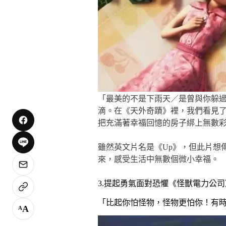
「最美的不是下雨天／是曾與你躲
滴。在《天外奇蹟》裡，我們看見
把充滿著幸福回憶的房子綁上無數
雖然英文片名是《Up》，但此片想
來，感受生活中無數個微小幸福。
3.提起勇氣面對恐懼《怪獸電力公司
「比起你怕怪物，怪物更怕你！有
A
A