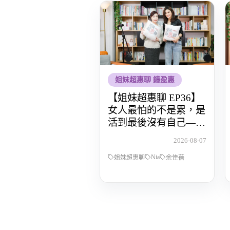
姐妹超惠聊 鐘盈惠
【姐妹超惠聊 EP36】
女人最怕的不是累，是
活到最後沒有自己——
POP Radio DJ Nia 余佳
2026-08-07
蓓，從全職媽媽到重新
Nia
找回人生主導權的那段
姐妹超惠聊
余佳蓓
路