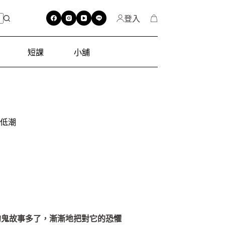
登入
短課
小舖
生低潮
的鬼故事多了，漸漸地把對它的恐懼