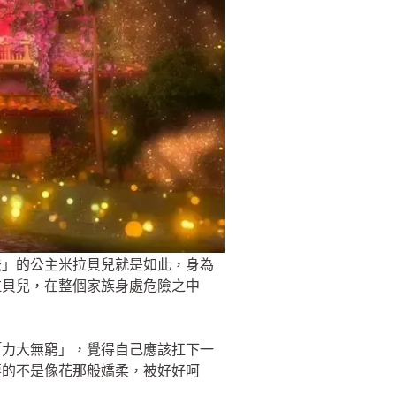
法」的公主米拉貝兒就是如此，身為
拉貝兒，在整個家族身處危險之中
「力大無窮」，覺得自己應該扛下一
要的不是像花那般嬌柔，被好好呵