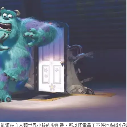
的能源來自人類世界小孩的尖叫聲，所以怪電員工不停地嚇唬小