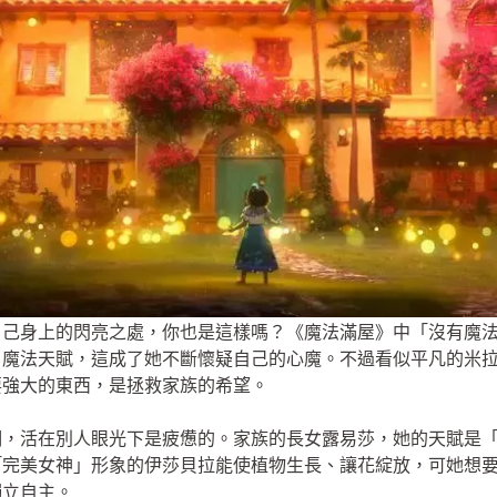
自己身上的閃亮之處，你也是這樣嗎？《魔法滿屋》中「沒有魔
了魔法天賦，這成了她不斷懷疑自己的心魔。不過看似平凡的米
要強大的東西，是拯救家族的希望。
明，活在別人眼光下是疲憊的。家族的長女露易莎，她的天賦是
「完美女神」形象的伊莎貝拉能使植物生長、讓花綻放，可她想
獨立自主。