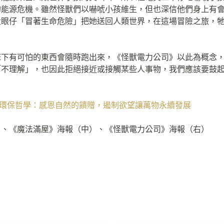
的能源危機。雖然怪獸們以嚇唬小孩維生，但也深信他們身上有
大眼仔「冒著生命危險」把她送回人類世界，在這場冒險之旅，
床下有可怕的東西會隨時跑出來，《怪獸電力公司》以此為概念
「不理解」，也因此拒絕接近或接觸某些人事物，我們應該要鼓
的環保哲學：感恩自然的饋贈，遏制欲望讓萬物永續發展
）、《魔法滿屋》海報（中）、《怪獸電力公司》海報（右）