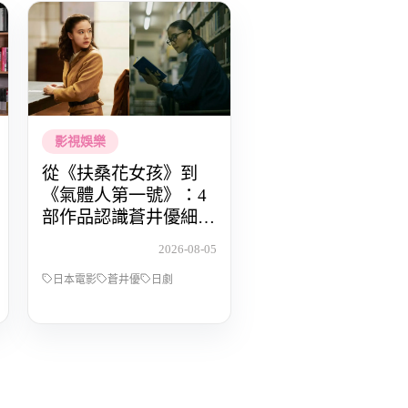
影視娛樂
從《扶桑花女孩》到
《氣體人第一號》：4
部作品認識蒼井優細膩
動人的演技
2026-08-05
日本電影
蒼井優
日劇