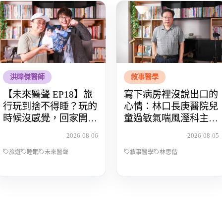
洪暐傑醫師
敘事醫學
【未來醫聲 EP18】旅
寫下病房裡沒說出口的
行玩到捨不得睡？玩的
心情：林口長庚醫院兒
時候沒感覺，回家開始
童過敏氣喘風溼科主治
還債 Feat.食尚玩家OS
醫師林思偕，談書寫與
2026-08-06
2026-08-05
桑阿松
渴望被理解的醫病關係
旅遊
睡眠
未來醫聲
敘事醫學
林思偕