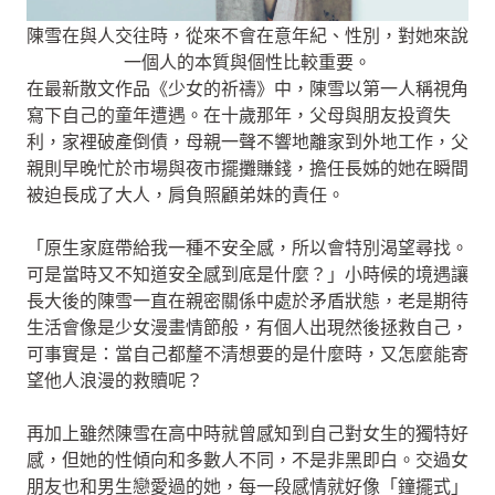
陳雪在與人交往時，從來不會在意年紀、性別，對她來說
一個人的本質與個性比較重要。
在最新散文作品《少女的祈禱》中，陳雪以第一人稱視角
寫下自己的童年遭遇。在十歲那年，父母與朋友投資失
利，家裡破產倒債，母親一聲不響地離家到外地工作，父
親則早晚忙於市場與夜市擺攤賺錢，擔任長姊的她在瞬間
被迫長成了大人，肩負照顧弟妹的責任。
「原生家庭帶給我一種不安全感，所以會特別渴望尋找。
可是當時又不知道安全感到底是什麼？」小時候的境遇讓
長大後的陳雪一直在親密關係中處於矛盾狀態，老是期待
生活會像是少女漫畫情節般，有個人出現然後拯救自己，
可事實是：當自己都釐不清想要的是什麼時，又怎麼能寄
望他人浪漫的救贖呢？
再加上雖然陳雪在高中時就曾感知到自己對女生的獨特好
感，但她的性傾向和多數人不同，不是非黑即白。交過女
朋友也和男生戀愛過的她，每一段感情就好像「鐘擺式」