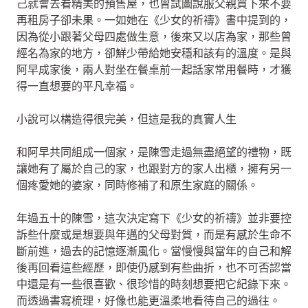
己就會去看精美的預售屋，也曾試圖說服父親買下來不要
再租房子卻未果。一如她在《少女的祈禱》書中提到的，
因為從小跟著父母四處做生意，後來又以店為家，那些曾
經名為家的地方，卻鮮少帶給她安穩和該有的溫度。是與
阿早成家後，兩人對坐在餐桌前一起話家常用餐時，才獲
得一直想要的平凡幸福。
小說可以構造得很完美，但這是我的真實人生
和阿早共同組成一個家，是陳雪走過無盡絕望的禮物，既
讓她有了屬於自己的家，也跟對方的家人出櫃，擁有另一
個疼愛她的婆家，同時修補了和原生家庭的關係。
年過五十的陳雪，這次決定寫下《少女的祈禱》並非要控
訴些什麼或是想要與年邁的父母對質，而是有感於生命不
斷前進，過去的記憶逐漸風化。當慢慢與當年的自己和解
後再回看這些經歷，即使仍感到有些曲折，也不可否認當
中還是有一些很喜歡、很珍惜的時刻想要把它紀錄下來。
而透過書寫梳理，好像也能更溫柔地看待自己的過往。