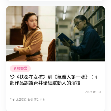
影視娛樂
從《扶桑花女孩》到《氣體人第一號》：4
部作品認識蒼井優細膩動人的演技
2026-08-05
日本電影
蒼井優
日劇