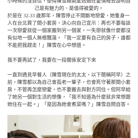
小時候的沒自信，使得陳雪總期望透過在愛情裡去證明自
己是有魅力的、是值得被愛的。
於是在 32-33 歲那年，陳雪停止不間斷地戀愛，她隻身一
人在台北買了間小套房，決心向自己宣示：再也不要每談
一次戀愛就從一個家搬到另一個家，一失戀就像什麼都沒
有似地一個人無根飄蕩。「我一定要有自己的房子，誰都
不能把我趕走！」陳雪在心中想道。
我不要再試了，我要在一段關係安定下來
一直到遇見早餐人（陳雪現在的太太，以下簡稱阿早）之
前，陳雪都以為自己會孤老一輩子，也會死守著那間小套
房，不管再怎麼戀愛，也不要搬去與對方同住。但阿早給
了她另一個對生活的想像，「我不知道為什麼就非常想跟
她住在一起。」「是因為她會煮菜嗎？」陳雪自問自答。