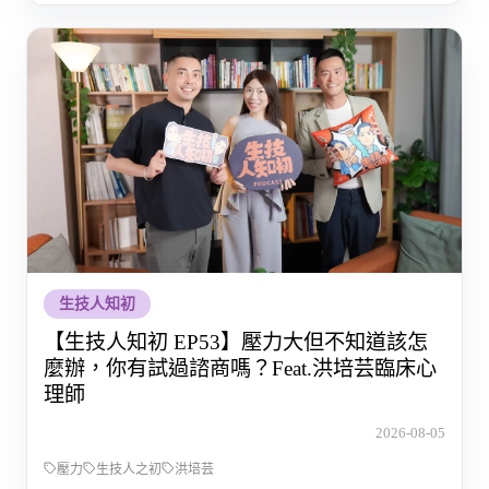
生技人知初
【生技人知初 EP53】壓力大但不知道該怎
麼辦，你有試過諮商嗎？Feat.洪培芸臨床心
理師
2026-08-05
壓力
生技人之初
洪培芸