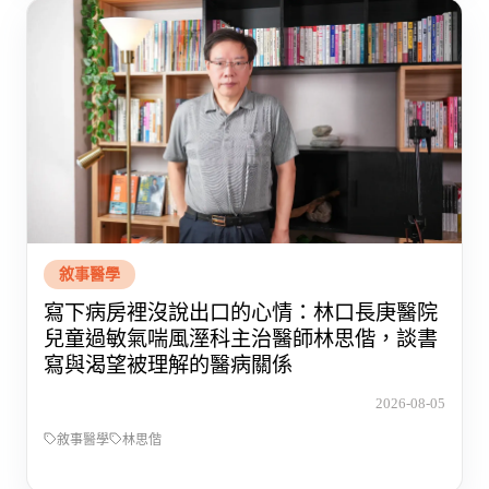
敘事醫學
寫下病房裡沒說出口的心情：林口長庚醫院
兒童過敏氣喘風溼科主治醫師林思偕，談書
寫與渴望被理解的醫病關係
2026-08-05
敘事醫學
林思偕