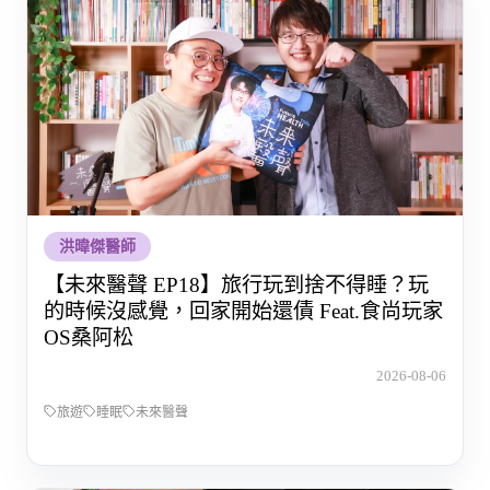
洪暐傑醫師
【未來醫聲 EP18】旅行玩到捨不得睡？玩
的時候沒感覺，回家開始還債 Feat.食尚玩家
OS桑阿松
2026-08-06
旅遊
睡眠
未來醫聲