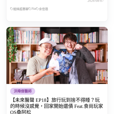
2026-08-07
Nia
姐妹超惠聊
余佳蓓
洪暐傑醫師
【未來醫聲 EP18】旅行玩到捨不得睡？玩
的時候沒感覺，回家開始還債 Feat.食尚玩家
OS桑阿松