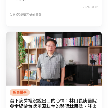
2026-08-06
旅遊
睡眠
未來醫聲
敘事醫學
寫下病房裡沒說出口的心情：林口長庚醫院
兒童過敏氣喘風溼科主治醫師林思偕，談書