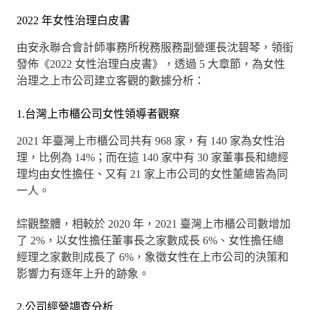
2022 年女性治理白皮書
由安永聯合會計師事務所稅務服務副營運長沈碧琴，領銜
發佈《2022 女性治理白皮書》，透過 5 大章節，為女性
治理之上市公司建立客觀的數據分析：
1.台灣上市櫃公司女性領導者觀察
2021 年臺灣上市櫃公司共有 968 家，有 140 家為女性治
理，比例為 14%；而在這 140 家中有 30 家董事長和總經
理均由女性擔任、又有 21 家上市公司的女性董總皆為同
一人。
綜觀整體，相較於 2020 年，2021 臺灣上市櫃公司數增加
了 2%，以女性擔任董事長之家數成長 6%、女性擔任總
經理之家數則成長了 6%，象徵女性在上市公司的決策和
影響力有逐年上升的跡象。
2.公司經營調查分析