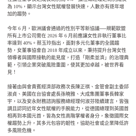
為 10%，顯示台灣女性賦權發展快速，人數亦有逐年增
加的趨勢。
今年 6 月，歐洲議會通過的性別平等新協議──規範歐盟
所有上市公司需在 2026 年 6 月前應讓女性非執行董事比
率達到 40%。蔡玉玲指出，面對多元化董事的全國趨
勢，女董事協會自 2018 年成立以來，秉持提升台灣女性
領導者與國際接軌的能見度，打造「剛柔並濟」的治理典
範，引領企業突破風險重圍，使其更加卓越，被世界看
見！
接著由與會貴賓經濟部政務次長陳正祺、金管會副主委邱
淑貞、美國在台協會處長孫曉雅、大成集團董事長韓家
宇，以及安永財務諮詢服務總經理何淑芬陸續建言，皆強
調且認同近年女性賦權的手腕能力，從德國總理到英國首
相再到本國元首，皆為女性高階掌權者身分，象徵國際女
權趨勢上升，其多元包容的韌性，協助社會或企業降低許
多風險危機。