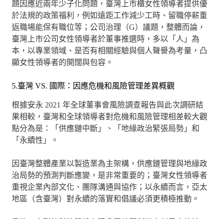
題因應近兩年少子化問題，臺灣上市櫃女性領導者提供優
於法規的政策福利，例如遠距工作減少工時、留職停薪重
返職場能保有職位等；公司治理（G）議題，整體而論，
臺灣上市公司女性領導者於董事推選時，多以「人」為
本，以專業領域、是否有相關經驗與個人聲譽為考量，凸
顯女性領導者的開闊與包容。
5.臺灣 VS. 國際：因應危機和風險管理差異概觀
根據安永 2021 年全球董事會風險調查報告與此次調研結
果相較，臺灣和全球領導者對危機和風險管理相差較大觀
點分為是：「供應鏈中斷」、「地緣政治緊張局勢」和
「永續性」。
因臺灣整體產業以製造業為主架構，供應鏈管理與地緣政
治局勢的預測判斷應變，是非常重要的；臺灣女性領導者
重視企業內部文化、團隊溝通與協作；以永續而言，亞太
地區（含臺灣）對永續的落實和倡議必須更積極推動。