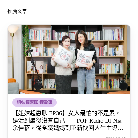
推薦文章
姐妹超惠聊 鐘盈惠
【姐妹超惠聊 EP36】女人最怕的不是累，
是活到最後沒有自己——POP Radio DJ Nia
余佳蓓，從全職媽媽到重新找回人生主導權
的那段路