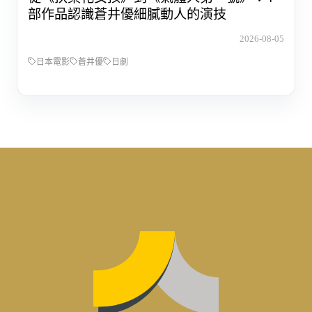
部作品認識蒼井優細膩動人的演技
2026-08-05
日本電影
蒼井優
日劇