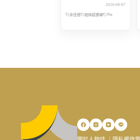
POP Radio DJ Nia 余佳
2026-08-07
蓓，從全職媽媽到重新
Nia
找回人生主導權的那段
余佳蓓
姐妹超惠聊
路
關於人物誌
｜
隱私權政