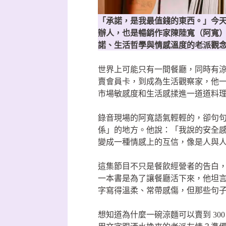
「承諾，是我最值錢的東西。」今
辦人，也是暢銷作家陳陸寬（阿寬
諾、生活哲學與情感溫度的老派觀
世界上可能只有一間餐廳，同時有
賣會員卡，到成為生活觀察家，他
市場敏感度和生活感揉進一道道料
錄音現場的阿寬語氣輕輕的，卻句
係」的地方。他說：「我說的安全
變成一種情感上的互信，像是人與
這集節目不只是餐飲經營者的告白
一本書是為了讓餐廳活下來，他坦
字寫得溫柔、常帶感傷，但那些句
想知道為什麼一碗涼麵可以賣到 3