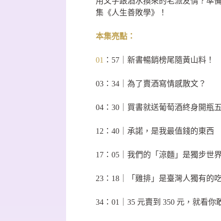
用文字跟酒水換來的老派友情？準
集《人生善敗學》！
本集亮點：
01
：57｜新書暢銷榜尾隨黃山料！
03：34｜為了賣酒寫情感散文？
04：30｜買書就送葡萄酒終身開瓶
12：40｜承諾，是我最值錢的東西
17：05｜我們的「涼麵」是獨步世
23：18｜「雞排」是臺灣人獨有的
34：01｜35 元賣到 350 元，就看