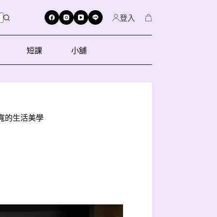
登入
短課
小舖
陸寬的生活美學