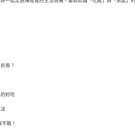
備好一起走進陳陸寬的生活現場，重新認識「吃飯」與「承諾」
五折券？
界的好吃
吃法
你敢不敢！