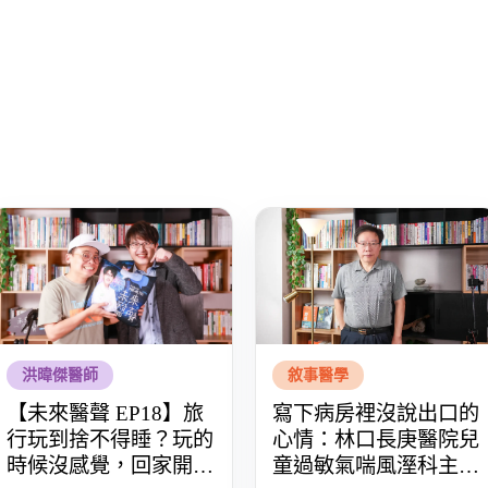
洪暐傑醫師
敘事醫學
【未來醫聲 EP18】旅
寫下病房裡沒說出口的
行玩到捨不得睡？玩的
心情：林口長庚醫院兒
時候沒感覺，回家開始
童過敏氣喘風溼科主治