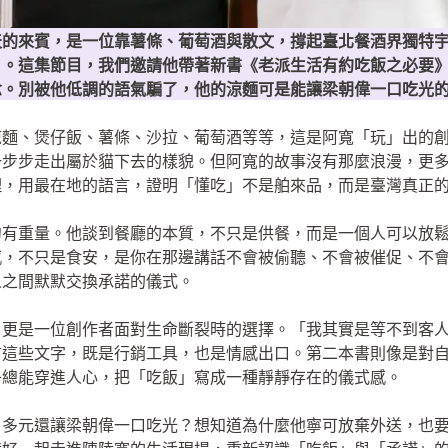
天的來賓，是一位靠薯條、葡萄酒與散文，撐起臺北餐酒界獨特
）。這集節目，我們邀請他帶著新書《老派生活有約吃飯之必要
念。別被他低調的語氣騙了，他的涼麵可是能讓梁朝偉一口吃光
涼麵、煲仔飯、薯條、沙拉、葡萄酒等等，這是阿寬「玩」出的
一步步走出屬於貓下去的樣貌。但阿寬的故事沒有那麼浪漫，更
理，用最在地的語言，證明「懂吃」不是舶來品，而是臺灣真正
句有重量。他談到餐廳的本質，不只是供餐，而是一個人可以放
感，不只是食安，是你在那邊講話不會被偷聽、不會被催促、不
人之間默默交換承諾的儀式。
，更是一位創作者面對生命斷裂時的選擇。「我其實是等不到客
言這些文字，既是行銷工具，也是情感出口。第二本書則像是對
子總能穿進人心，把「吃飯」寫成一種靜靜存在的儀式感。
00 多元還讓梁朝偉一口吃光？想知道為什麼他寧可放棄外送，也