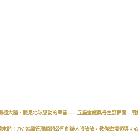
」
無聲的南極大陸，聽見地球脈動的聲音——五座金鐘獎得主舒夢蘭，
雇來問！JW
智緯管理顧問公司創辦人張敏敏，教你逆境領導 4