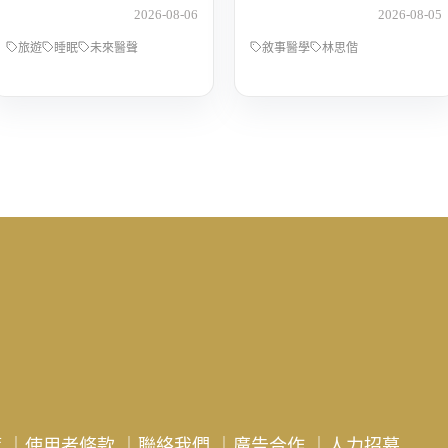
還債 Feat.食尚玩家OS
醫師林思偕，談書寫與
2026-08-06
2026-08-05
桑阿松
渴望被理解的醫病關係
旅遊
睡眠
未來醫聲
敘事醫學
林思偕
策
｜
使用者條款
｜
聯絡我們
｜
廣告合作
｜
人力招募