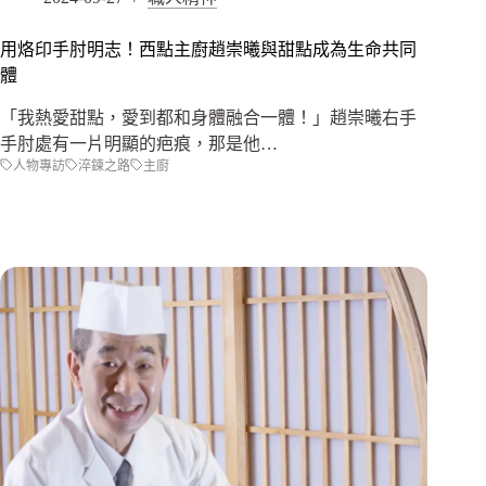
用烙印手肘明志！西點主廚趙崇曦與甜點成為生命共同
體
「我熱愛甜點，愛到都和身體融合一體！」趙崇曦右手
手肘處有一片明顯的疤痕，那是他…
人物專訪
淬鍊之路
主廚