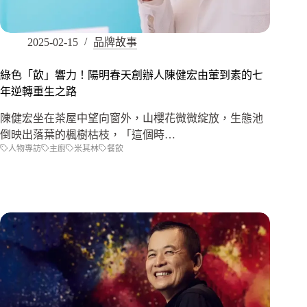
2025-02-15
品牌故事
綠色「飲」響力！陽明春天創辦人陳健宏由葷到素的七
年逆轉重生之路
陳健宏坐在茶屋中望向窗外，山櫻花微微綻放，生態池
倒映出落葉的楓樹枯枝，「這個時…
人物專訪
主廚
米其林
餐飲