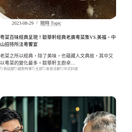
2023-08-29
現時 Topic
粤菜百味經典呈現！歐華軒經典老廣粵菜集VS.美福、中
山招待所法粵饗宴
老菜之所以經典，除了美味，也蘊藏人文典故，其中又
以粵菜的變化最多。歐華軒主廚卓…
熱話題
趨勢時事
主廚
美食活動
中式料理