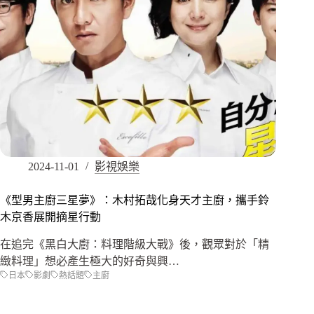
2024-11-01
影視娛樂
《型男主廚三星夢》：木村拓哉化身天才主廚，攜手鈴
木京香展開摘星行動
在追完《黑白大廚：料理階級大戰》後，觀眾對於「精
緻料理」想必產生極大的好奇與興…
日本
影劇
熱話題
主廚