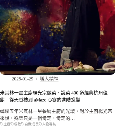
2025-01-29
職人精神
米其林一星主廚楊光宗做菜、說菜 400 道經典杭州佳
餚 從天香樓到 aMaze 心宴的進階蛻變
蟬聯五年米其林一星餐廳主廚的光環，對於主廚楊光宗
來說，殊榮只是一個肯定，肯定的…
主廚
餐飲
自我成長
人物專訪