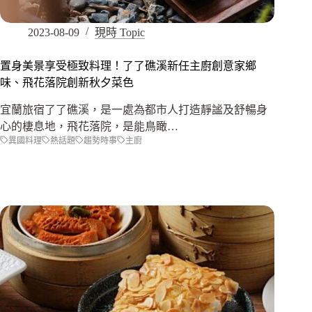
2023-08-09
現時 Topic
置身美景享受極致料理！了了礁溪新任主廚創意家鄉
味、飛花落院創新秋夕菜色
宜蘭旅宿了了礁溪，是一處為都市人打造靜謐及舒暢身
心的棲息地，飛花落院，是能鳥瞰…
異國料理
熱話題
趨勢時事
主廚