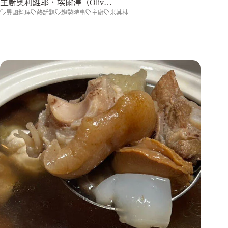
主廚奧利維耶．埃爾澤（Oliv…
異國料理
熱話題
趨勢時事
主廚
米其林