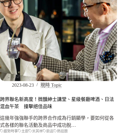
2023-08-23
現時 Topic
跨界聯名新高度！微醺紳士講堂、星級餐廳啤酒、日法
混血午茶 撞擊絕佳品味
這幾年強強聯手的跨界合作成為行銷顯學，要如何從各
式各樣的聯名活動及商品中成功脫…
趨勢時事
主廚
米其林
飲品
熱話題