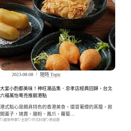
2023-08-08
現時 Topic
大宴小酌都美味！神旺潮品集．忠孝店經典回歸、台北
六福萬怡粵亮推靓港點
港式點心是頗具特色的香港美食，還冒著煙的蒸籠，掀
開蓋子，燒賣、腸粉、鳳爪、蘿蔔…
趨勢時事
主廚
中式料理
熱話題