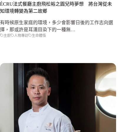
ÉCRU法式餐廳主廚飛松裕之圓兒時夢想 將台灣從未
知環境轉變為第二故鄉
有時候原生家庭的環境，多少會影響日後的工作志向選
擇，那或許是耳濡目染下的一種無…
主廚
人物專訪
生命體悟