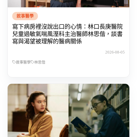
敘事醫學
寫下病房裡沒說出口的心情：林口長庚醫院
兒童過敏氣喘風溼科主治醫師林思偕，談書
寫與渴望被理解的醫病關係
2026-08-05
敘事醫學
林思偕