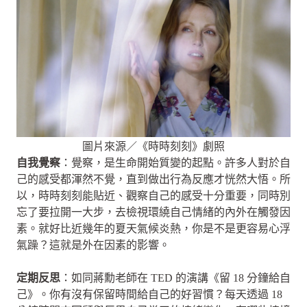
圖片來源／《時時刻刻》劇照
自我覺察
：覺察，是生命開始質變的起點。許多人對於自
己的感受都渾然不覺，直到做出行為反應才恍然大悟。所
以，時時刻刻能貼近、觀察自己的感受十分重要，同時別
忘了要拉開一大步，去檢視環繞自己情緒的內外在觸發因
素。就好比近幾年的夏天氣候炎熱，你是不是更容易心浮
氣躁？這就是外在因素的影響。
定期反思
：如同蔣勳老師在 TED 的演講《留 18 分鐘給自
己》。你有沒有保留時間給自己的好習慣？每天透過 18