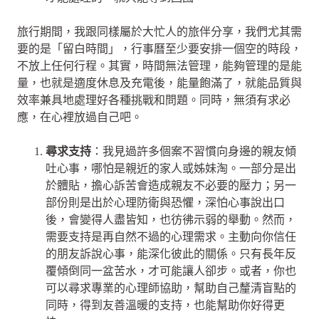
旅行期間，我跟同樣屬於大忙人的旅伴分享，我們尤其需
要的是「留白時間」，行事曆至少要安排一個空的時段，
不放上任何行程。其實，時間無法管理，能夠管理的是能
量，也就是適度休息及充電後，能量飽滿了，就能品質與
效率兼具地處理好各種挑戰和問題。同時，無須有求必
應，在心裡放過自己吧。
尋求支持
：我見過許多個案不習慣向身邊的親友傾
吐心事，哪怕是親近的家人或姊妹淘。一部分是出
於體貼，擔心訴苦會造成親友不必要的壓力；另一
部份則是出於心理防衛與恐懼，深怕心事說出口
後，會變得人盡皆知，也彷彿示弱的舉動。然而，
需要支持是再自然不過的心理需求。主動向你信任
的朋友訴說心事，能深化彼此的關係。只有長年反
覆傾倒同一盆苦水，才可能讓人卻步。或者，你也
可以尋求專業的心理師協助，幫助自己釐清盲點的
同時，得到友善溫暖的支持，也能幫助你好得更