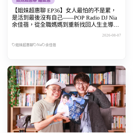
姐妹超惠聊 鐘盈惠
【姐妹超惠聊 EP36】女人最怕的不是累，
是活到最後沒有自己——POP Radio DJ Nia
余佳蓓，從全職媽媽到重新找回人生主導權
的那段路
2026-08-07
Nia
姐妹超惠聊
余佳蓓