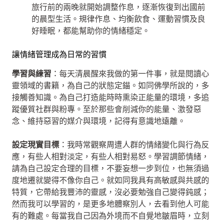
旅行前的兩晚就開始調整作息，逐漸恢復到出國前
的晨型生活。規律作息、均衡飲食、運動習慣及良
好睡眠，都能幫助你的情緒穩定。
讓情緒管理成為日常的習慣
學習與練習
：每天清晨醒來我做的第一件事，就是閱讀心
靈領域的書籍，為自己的狀態定錨。如同佛學所說的，多
接觸善知識。為自己打造能時時熏染正能量的環境，多追
蹤優質社群與粉專。至於那些會削減你的能量、激發惡
念、維持惡習的媒介與環境，記得有意識地遠離。
設定現實目標
：我時常觀察周遭人群的情緒變化與行為反
應，有些人相對淡定，有些人相對易怒。學習調節情緒，
請為自己設定合理的目標，不要妄想一步到位，也無須過
度地遷就變得不像你自己。就如同我具有高敏感與共感的
特質，它帶給我豐沛的靈感，沒必要勉強自己變得鈍感；
然而我可以學習的，是更多地體察別人，去看到他人可能
有的難處。每當我自己因為外境而不自覺地皺眉時，立刻