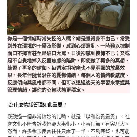
你是一個情緒時常失控的人嗎？總是覺得身不由己，常受
到外在環境的干擾及影響，感到心煩意亂、一時難以控制
而口不擇言甚至是破口大罵，日後卻感到懊悔不已；又或
是不自覺地掉入反覆焦慮的陷阱，即使做了再多的冥想、
練習了再多的瑜伽、每週定期按摩也不見明顯的放鬆效
果，長年伴隨著潛在的憂鬱情緒。每個人的情緒敏感度、
反應傾向與風格都不同，但可以透過後天的學習來掌握與
管理情緒，讓你的心智狀態更穩定。
為什麼情緒管理如此重要？
我聽過一個非常精妙的比喻，就是「以和為貴最貴」。社
會文化不斷告訴我們要大事化小，小事化無，有容乃大。
然而，許多金玉良言往往只說了一半，不夠完整，也可能