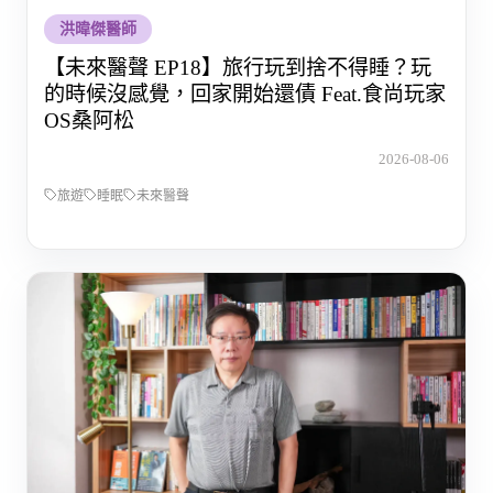
洪暐傑醫師
【未來醫聲 EP18】旅行玩到捨不得睡？玩
的時候沒感覺，回家開始還債 Feat.食尚玩家
OS桑阿松
2026-08-06
旅遊
睡眠
未來醫聲