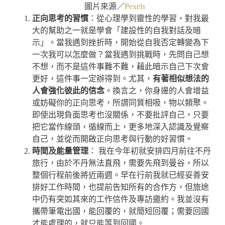
圖片來源／
Pexels
正向思考的習慣
：從心理學到靈性的學習，對我最
大的幫助之一就是學會「建設性的自我對話及暗
示」。當我遇到挫折時，開始從自我否定轉變為下
一次我可以怎麼做？當我遇到挑戰時，先問自己想
不想，而不是這件事難不難，藉此暗示自己下次會
更好，這件事一定辦得到。尤其，
有著相似想法的
人會強化彼此的信念
。換言之，你身邊的人會增益
或妨礙你的正向思考，所謂同質相吸，物以類聚。
即使出現負面思考也沒關係，不要批評自己，只要
把它當作線頭，循線而上，更多地深入認識及覺察
自己，並從而開啟正向思考與行動的好習慣。
時間及能量管理
： 我在今年初就安排四月前往不丹
旅行，由於不丹無法直飛，需要先飛到曼谷，所以
整個行程前後將近兩週。早在行前我就已經妥善安
排好工作時間，也提前告知所有的合作方，但旅途
中仍有突如其來的工作信件及專訪邀約。我並沒有
攜帶筆電出國，能回覆的，就簡短回覆；需要回國
才能處理的，就只能等到回國。