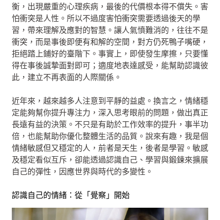
衡，出現嚴重的心理疾病，最後的代價根本得不償失。害
怕衝突是人性。所以不過度害怕衝突需要透過後天的學
習，帶來理解及應對的智慧。讓人氣憤難消的，往往不是
衝突，而是事後即便有和解的空間，對方仍死鴨子嘴硬，
拒絕踏上鋪好的臺階下。事實上，即使發生摩擦，只要懂
得在事後誠摯面對即可；適度地表達感受，能幫助認識彼
此，建立不再表面的人際關係。
近年來，越來越多人注意到平靜的益處。換言之，情緒穩
定能夠幫你提升專注力，深入思考眼前的問題，做出真正
長遠有益的決策。不只是有助於工作效率的提升，事半功
倍，也能幫助你優化整體生活的品質。說來有趣，我是個
情緒敏感但又穩定的人，前者是天生，後者是學習。敏感
及穩定看似互斥，卻能透過認識自己、學習與鍛鍊來擴展
自己的彈性，因應世界與時代的多變性。
認識自己的情緒：從「覺察」開始