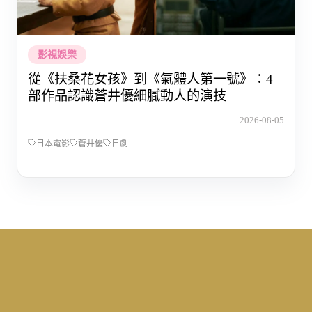
影視娛樂
從《扶桑花女孩》到《氣體人第一號》：4
部作品認識蒼井優細膩動人的演技
2026-08-05
日本電影
蒼井優
日劇