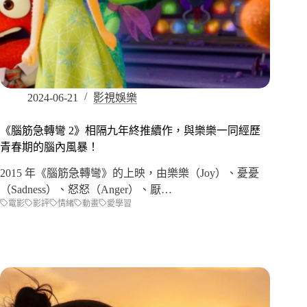
2024-06-21
影視娛樂
《腦筋急轉彎 2》相隔九年終推續作，與樂樂一同經歷
青春期的腦內風暴！
2015 年《腦筋急轉彎》的上映，由樂樂（Joy）、憂憂
（Sadness）、怒怒（Anger）、厭…
電影
影評
情緒
動畫
愛學習