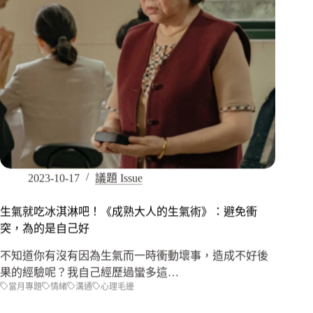
2023-10-17
議題 Issue
生氣就吃冰淇淋吧！《成熟大人的生氣術》：避免衝
突，為的是自己好
不知道你有沒有因為生氣而一時衝動壞事，造成不好後
果的經驗呢？我自己經歷過蠻多這…
當月專題
情緒
溝通
心理毛邊