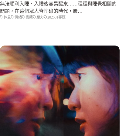
無法順利入睡、入睡後容易醒來……種種與睡覺相關的
問題，在這個眾人皆忙碌的時代，屢…
休息
情緒
書籍
壓力
202501專題