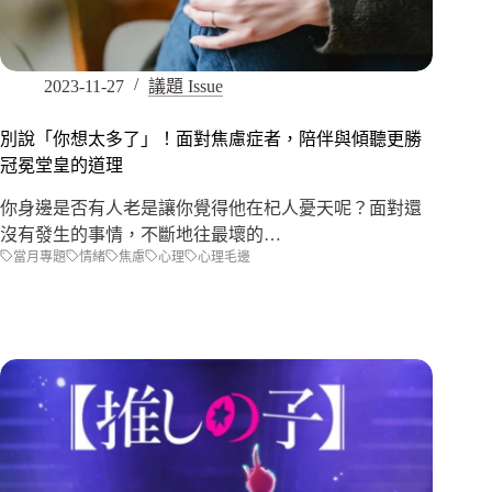
2023-11-27
議題 Issue
別說「你想太多了」！面對焦慮症者，陪伴與傾聽更勝
冠冕堂皇的道理
你身邊是否有人老是讓你覺得他在杞人憂天呢？面對還
沒有發生的事情，不斷地往最壞的…
當月專題
情緒
焦慮
心理
心理毛邊