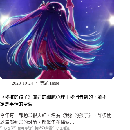
2023-10-24
議題 Issue
《我推的孩子》闡述的細膩心理｜我們看到的，並不一
定是事情的全貌
今年有一部動畫很火紅，名為《我推的孩子》，許多關
於這部動畫的討論，都聚集在偶像…
心理學
當月專題
情緒
動畫
心理毛邊