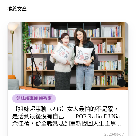
推薦文章
姐妹超惠聊 鐘盈惠
【姐妹超惠聊 EP36】女人最怕的不是累，
是活到最後沒有自己——POP Radio DJ Nia
余佳蓓，從全職媽媽到重新找回人生主導權
的那段路
2026-08-07