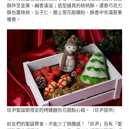
酥炸至金黃，鹹香滿溢；造型逼真的核桃酥，濃香巧克力
酥包覆核桃、瓜子仁，撒上雪花般糖粉，酥香中充滿堅果
暖香。
玖尹聖誕節限定的烤雞麵包花園點心箱。（玖尹提供）
好友們的聖誕聚會，不能少了微醺感！「玖尹」另有「聖