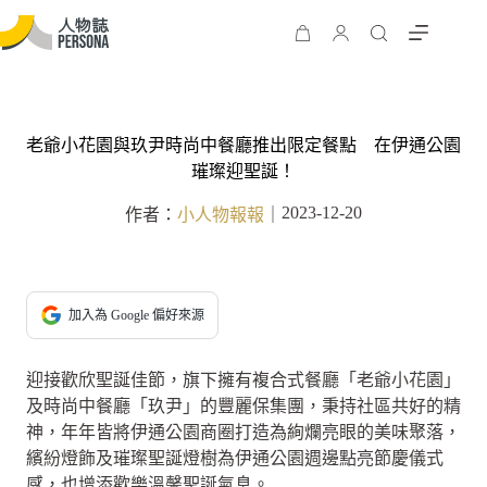
老爺小花園與玖尹時尚中餐廳推出限定餐點 在伊通公園
璀璨迎聖誕！
2023-12-20
作者：
小人物報報
｜
加入為 Google 偏好來源
迎接歡欣聖誕佳節，旗下擁有複合式餐廳「老爺小花園」
及時尚中餐廳「玖尹」的豐麗保集團，秉持社區共好的精
神，年年皆將伊通公園商圈打造為絢爛亮眼的美味聚落，
繽紛燈飾及璀璨聖誕燈樹為伊通公園週邊點亮節慶儀式
感，也增添歡樂溫馨聖誕氣息。