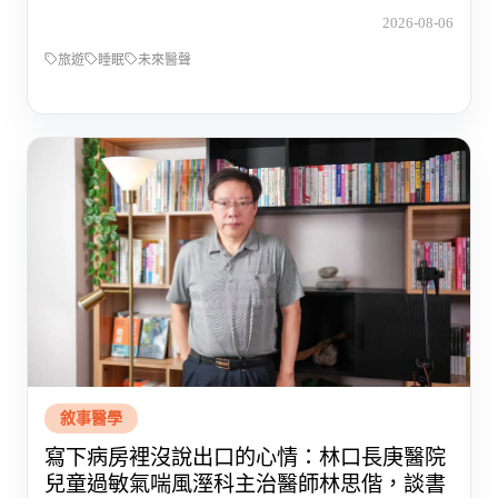
2026-08-06
旅遊
睡眠
未來醫聲
敘事醫學
寫下病房裡沒說出口的心情：林口長庚醫院
兒童過敏氣喘風溼科主治醫師林思偕，談書