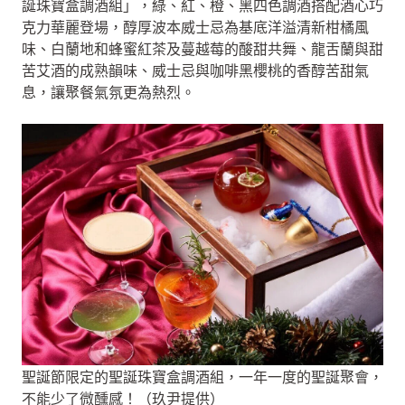
誕珠寶盒調酒組」，綠、紅、橙、黑四色調酒搭配酒心巧
克力華麗登場，醇厚波本威士忌為基底洋溢清新柑橘風
味、白蘭地和蜂蜜紅茶及蔓越莓的酸甜共舞、龍舌蘭與甜
苦艾酒的成熟韻味、威士忌與咖啡黑櫻桃的香醇苦甜氣
息，讓聚餐氣氛更為熱烈。
聖誕節限定的聖誕珠寶盒調酒組，一年一度的聖誕聚會，
不能少了微醺感！（玖尹提供）