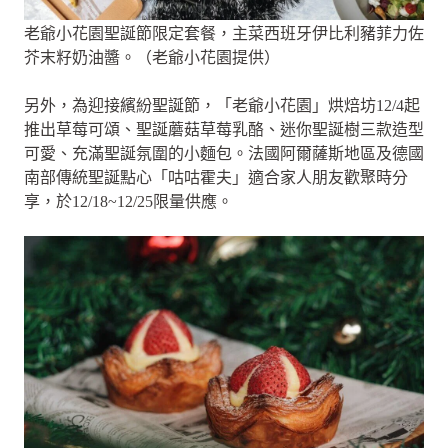
老爺小花園聖誕節限定套餐，主菜西班牙伊比利豬菲力佐
芥末籽奶油醬。（老爺小花園提供）
另外，為迎接繽紛聖誕節，「老爺小花園」烘焙坊12/4起
推出草莓可頌、聖誕蘑菇草莓乳酪、迷你聖誕樹三款造型
可愛、充滿聖誕氛圍的小麵包。法國阿爾薩斯地區及德國
南部傳統聖誕點心「咕咕霍夫」適合家人朋友歡聚時分
享，於12/18~12/25限量供應。