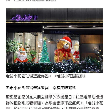
老爺小花園璀璨聖誕佈置。（老爺小花園提供）
老爺小花園豐富聖誕饗宴 幸福美味歡聚
聖誕節正是與家人朋友相聚的歡樂節日，妝點璀璨炫爛燈
飾的植物系景觀餐廳，為聚會更添耶誕氣氛。「老爺小花
園」於12/22~12/25推出聖誕套餐，主廚精心烹製冷開胃