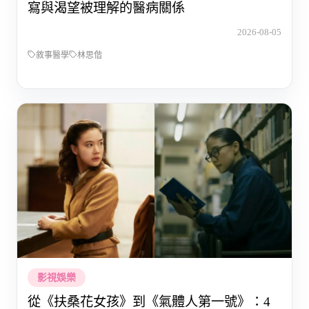
寫與渴望被理解的醫病關係
2026-08-05
敘事醫學
林思偕
影視娛樂
從《扶桑花女孩》到《氣體人第一號》：4