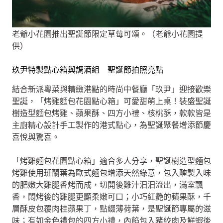
老爺小花園推出聖誕節限定草莓可頌。（老爺小花園提
供）
玖尹特製點心箱與調酒組 聖誕節拍照亮點
結合新派粵菜與精緻港點的時尚中餐廳「玖尹」迎接歡樂
聖誕，「烤雞麵包花園點心箱」可愛甜萌上桌！裝盛聖誕
樹造型麵包烤雞、蘋果酥、四方小禮、核桃酥，款款皆是
主廚精心設計手工製作的港式點心，為聖誕聚餐增添節慶
喜悅與驚喜。
「烤雞麵包花園點心箱」適合多人分享，聖誕樹造型麵包
烤雞使用班蘭葉為歐式麵包增添天然綠意，包入醃製入味
的肥嫩大雞腿香烤而成，切開後雞汁汨汨流出，滿室飄
香，悶烤後的雞腿更顯柔嫩可口；小巧紅艷的蘋果酥，千
層酥皮包覆肉桂蘋果丁，點綴薄荷葉，是聖誕節專屬的滋
味；有如金色禮包的四方小禮，內餡包入豬絞肉及鮮蝦後