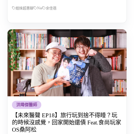
Nia
姐妹超惠聊
余佳蓓
洪暐傑醫師
【未來醫聲 EP18】旅行玩到捨不得睡？玩
的時候沒感覺，回家開始還債 Feat.食尚玩家
OS桑阿松