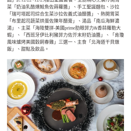
菜「奶油乳酪燻鮭魚佐蒔蘿醬」、手工聖誕麵包、沙拉
「瑞可塔起司綜合生菜沙拉佐義式油醋醬」、熱開胃菜
「布里起司蔬菜烘蛋佐陳年醋膏」、湯品「南瓜海鮮濃
湯」、主菜「海陸雙拼-美國prime肋眼菲力&香蒜羅勒大
蝦」、「西班牙伊比利豬菲力佐芥末籽奶油醬」、「肯瓊
風味爐烤美國穀飼春雞」三選一、主食「北海道干貝燉
飯」、甜點及飲品。