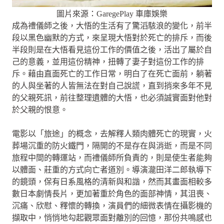
圖片來源：GaregePlay 車庫娛樂
成為禮儀師之後，大悟的生活有了驚滔駭浪的變化，前半
段以黑色幽默的方式，來呈現大悟對於死亡的排斥，而後
半段則是在大悟看見這份工作的價值之後，活出了屬於自
己的意義，並用這份精神，扭轉了妻子對這份工作的排
斥。藉由直面死亡的工作日常，明白了在死亡面前，躺著
的人與坐著的人皆無法在對自己說謊，直到捎來多年不見
的父親死訊，前往整理遺體的大悟，也必須誠實面對他對
於父親的恨意。
電影以「旅途」的概念，去解釋人類肉體死亡的現實，火
葬場沉重的防火鐵門，隔開的不是存在與消逝，而是不同
旅程中間的轉運站，而禮儀師所負責的，則是使生者能夠
以體面、莊重的方式向亡者道別。導演瀧田洋二郎執導下
的鏡頭，保有日系風格的清新與和諧，然而其畫面相較多
數日本劇情長片，更加著重於角色的面部神情，其沮喪、
沉痛、欣慰、釋懷的轉換，演員們的細微表情在攝影機的
擷取中，悄悄地勾起觀眾面對離別的回憶，那份共鳴感也