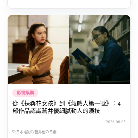
影視娛樂
從《扶桑花女孩》到《氣體人第一號》：4
部作品認識蒼井優細膩動人的演技
2026-08-05
日本電影
蒼井優
日劇