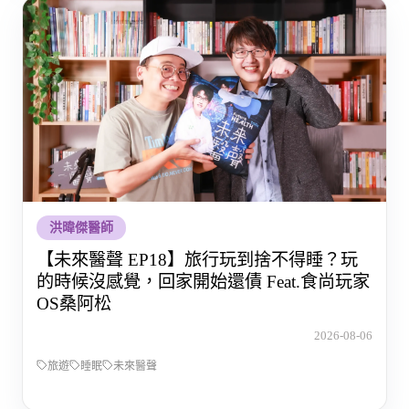
洪暐傑醫師
【未來醫聲 EP18】旅行玩到捨不得睡？玩
的時候沒感覺，回家開始還債 Feat.食尚玩家
OS桑阿松
2026-08-06
旅遊
睡眠
未來醫聲