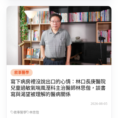
敘事醫學
寫下病房裡沒說出口的心情：林口長庚醫院
兒童過敏氣喘風溼科主治醫師林思偕，談書
寫與渴望被理解的醫病關係
2026-08-05
敘事醫學
林思偕