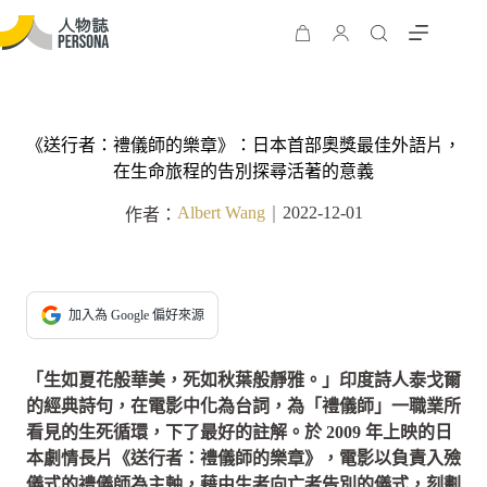
《送行者：禮儀師的樂章》：日本首部奧獎最佳外語片，
在生命旅程的告別探尋活著的意義
Albert Wang
2022-12-01
作者：
｜
加入為 Google 偏好來源
「生如夏花般華美，死如秋葉般靜雅。」印度詩人泰戈爾
的經典詩句，在電影中化為台詞，為「禮儀師」一職業所
看見的生死循環，下了最好的註解。於 2009 年上映的日
本劇情長片《送行者：禮儀師的樂章》，電影以負責入殮
儀式的禮儀師為主軸，藉由生者向亡者告別的儀式，刻劃