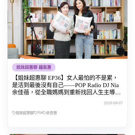
姐妹超惠聊 鐘盈惠
【姐妹超惠聊 EP36】女人最怕的不是累，
是活到最後沒有自己——POP Radio DJ Nia
余佳蓓，從全職媽媽到重新找回人生主導權
的那段路
2026-08-07
Nia
姐妹超惠聊
余佳蓓