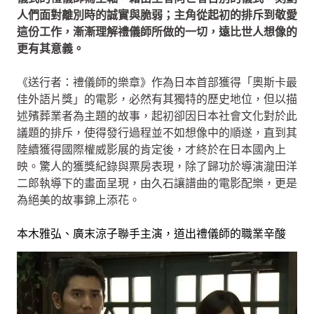
人們面對離別時的誠實與脆弱；主角從起初的排斥到敬愛
這份工作，漸漸理解禮儀師所做的一切，遠比世人想像的
更有其意義。
《送行者：禮儀師的樂章》作為日本首部獲得「奧斯卡最
佳外語片獎」的電影，必然有其獨特的歷史地位，但以描
述殯葬業者為主題的故事，起初卻因日本社會文化對於此
議題的排斥，使得發行過程並不如想像中的順遂，直到其
陸續獲得國際權威影展的肯定後，才終於在日本國內上
映。驚人的獲獎紀錄與票房表現，除了歸功於導演瀧田洋
二郎執導下的畫面呈現，由久石讓譜曲的電影配樂，更是
為絕美的故事錦上添花。
本木雅弘、廣末涼子聯手主演，道出禮儀師的職業辛酸