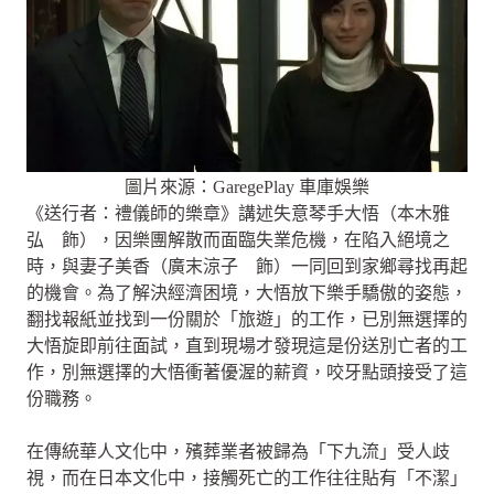
圖片來源：GaregePlay 車庫娛樂
《送行者：禮儀師的樂章》講述失意琴手大悟（本木雅
弘 飾），因樂團解散而面臨失業危機，在陷入絕境之
時，與妻子美香（廣末涼子 飾）一同回到家鄉尋找再起
的機會。為了解決經濟困境，大悟放下樂手驕傲的姿態，
翻找報紙並找到一份關於「旅遊」的工作，已別無選擇的
大悟旋即前往面試，直到現場才發現這是份送別亡者的工
作，別無選擇的大悟衝著優渥的薪資，咬牙點頭接受了這
份職務。
在傳統華人文化中，殯葬業者被歸為「下九流」受人歧
視，而在日本文化中，接觸死亡的工作往往貼有「不潔」