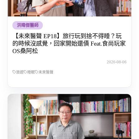
洪暐傑醫師
【未來醫聲 EP18】旅行玩到捨不得睡？玩
的時候沒感覺，回家開始還債 Feat.食尚玩家
OS桑阿松
2026-08-06
旅遊
睡眠
未來醫聲