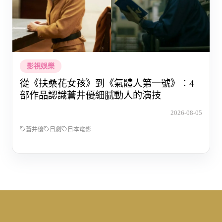
影視娛樂
從《扶桑花女孩》到《氣體人第一號》：4
部作品認識蒼井優細膩動人的演技
2026-08-05
蒼井優
日劇
日本電影