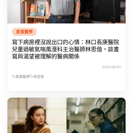
敘事醫學
寫下病房裡沒說出口的心情：林口長庚醫院
兒童過敏氣喘風溼科主治醫師林思偕，談書
寫與渴望被理解的醫病關係
2026-08-05
敘事醫學
林思偕