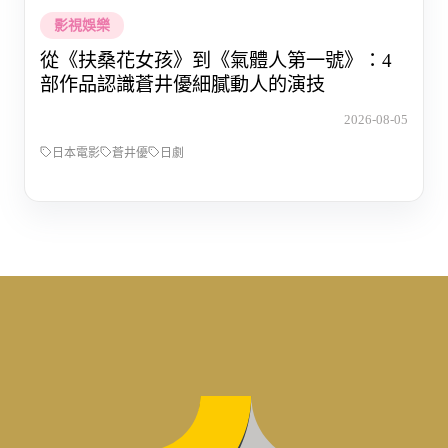
影視娛樂
從《扶桑花女孩》到《氣體人第一號》：4
部作品認識蒼井優細膩動人的演技
2026-08-05
日本電影
蒼井優
日劇