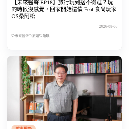
【未來醫聲 EP18】旅行玩到捨不得睡？玩
的時候沒感覺，回家開始還債 Feat.食尚玩家
OS桑阿松
2026-08-06
未來醫聲
旅遊
睡眠
敘事醫學