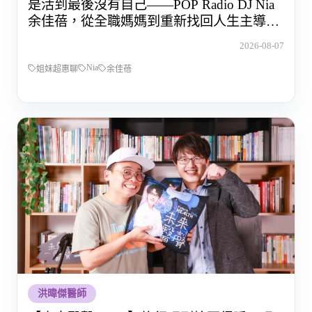
是活到最後沒有自己——POP Radio DJ Nia
余佳蓓，從全職媽媽到重新找回人生主導權
的那段路
2026-08-07
Nia
姐妹超惠聊
余佳蓓
洪暐傑醫師