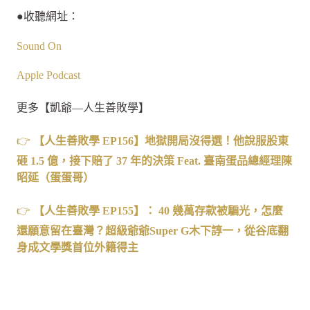
●收聽網址：
Sound On
Apple Podcast
更多【凱爺—人生善敗學】
👉
【人生善敗學 EP156
】地獄開局沒得選！他說服股東
砸 1.5
億，接下賠了 37
年的決策 Feat.
臺南蛋品總經理陳
昭延（蛋蛋哥）
👉
【人生善敗學 EP155
】： 40
幾萬存款被騙光，怎麼
還願意留在臺灣？超級爺爺Super G
木下諄一，從谷底翻
身成文學獎首位外籍得主