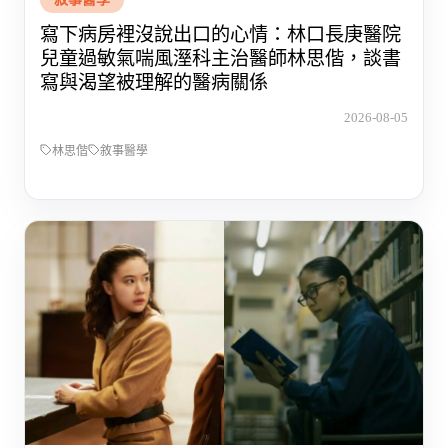
寫下病房裡沒說出口的心情：林口長庚醫院
兒童過敏氣喘風溼科主治醫師林思偕，談書
寫與渴望被理解的醫病關係
2026-08-05
林思偕
敘事醫學