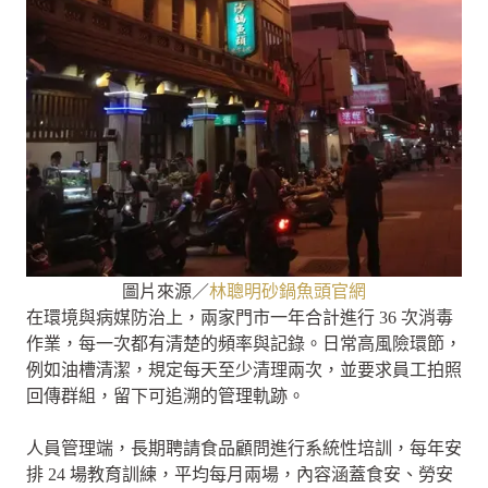
圖片來源／
林聰明砂鍋魚頭官網
在環境與病媒防治上，兩家門市一年合計進行 36 次消毒
作業，每一次都有清楚的頻率與記錄。日常高風險環節，
例如油槽清潔，規定每天至少清理兩次，並要求員工拍照
回傳群組，留下可追溯的管理軌跡。
人員管理端，長期聘請食品顧問進行系統性培訓，每年安
排 24 場教育訓練，平均每月兩場，內容涵蓋食安、勞安