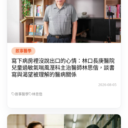
敘事醫學
寫下病房裡沒說出口的心情：林口長庚醫院
兒童過敏氣喘風溼科主治醫師林思偕，談書
寫與渴望被理解的醫病關係
2026-08-05
敘事醫學
林思偕