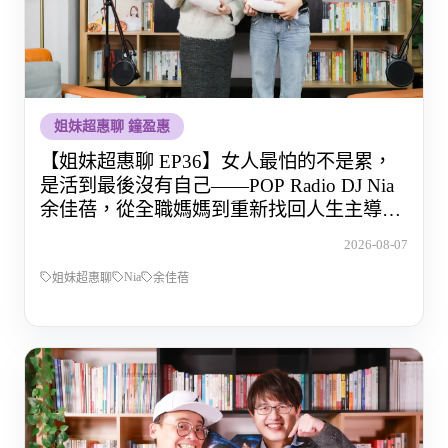
姐妹超惠聊 鐘盈惠
【姐妹超惠聊 EP36】女人最怕的不是累，
是活到最後沒有自己——POP Radio DJ Nia
余佳蓓，從全職媽媽到重新找回人生主導權
的那段路
2026-08-07
Nia
姐妹超惠聊
余佳蓓