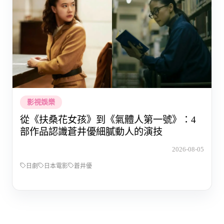
影視娛樂
從《扶桑花女孩》到《氣體人第一號》：4
部作品認識蒼井優細膩動人的演技
2026-08-05
日劇
日本電影
蒼井優