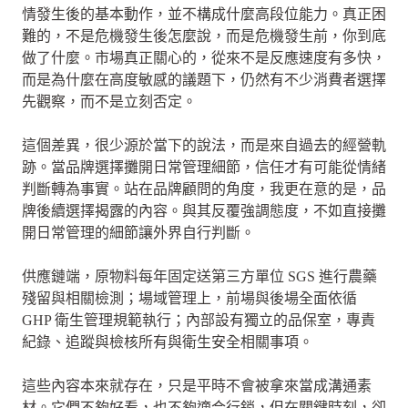
情發生後的基本動作，並不構成什麼高段位能力。真正困
難的，不是危機發生後怎麼說，而是危機發生前，你到底
做了什麼。市場真正關心的，從來不是反應速度有多快，
而是為什麼在高度敏感的議題下，仍然有不少消費者選擇
先觀察，而不是立刻否定。
這個差異，很少源於當下的說法，而是來自過去的經營軌
跡。當品牌選擇攤開日常管理細節，信任才有可能從情緒
判斷轉為事實。站在品牌顧問的角度，我更在意的是，品
牌後續選擇揭露的內容。與其反覆強調態度，不如直接攤
開日常管理的細節讓外界自行判斷。
供應鏈端，原物料每年固定送第三方單位 SGS 進行農藥
殘留與相關檢測；場域管理上，前場與後場全面依循
GHP 衛生管理規範執行；內部設有獨立的品保室，專責
紀錄、追蹤與檢核所有與衛生安全相關事項。
這些內容本來就存在，只是平時不會被拿來當成溝通素
材。它們不夠好看，也不夠適合行銷，但在關鍵時刻，卻