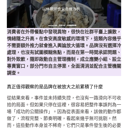
消費者在外帶餐點中發現異物，很快在社群平臺上擴散，
情緒隨之升高。在食安高度敏感的環境下，這類內容幾乎
不需要額外推力就會進入輿論放大循環。品牌沒有選擇冷
處理，也沒有試圖模糊焦點，而是在第一時間承認問題、
對外致歉，隨即啟動自主管理機制，成立應變小組、設立
專責窗口，部分門市自主停業，全面清消並配合主管機關
調查。
真正值得觀察的是品牌在被放大之前累積了什麼
從結果來看，事件並未持續失控，也沒有一路滑向不可收
拾的局面。但如果只停在這裡，很容易把整件事誤判為一
場「成功的公關操作」。因為從表面來看，該做的動作都
做了，流程完整、節奏明確，看起來幾乎無可挑剔。然
而，這些動作本身並不稀奇，它們只是事件發生後的必要