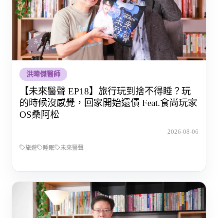
洪暐傑醫師
【未來醫聲 EP18】旅行玩到捨不得睡？玩
的時候沒感覺，回家開始還債 Feat.食尚玩家
OS桑阿松
2026-08-06
旅遊
睡眠
未來醫聲