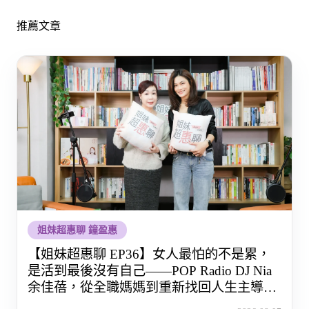
推薦文章
姐妹超惠聊 鐘盈惠
【姐妹超惠聊 EP36】女人最怕的不是累，
是活到最後沒有自己——POP Radio DJ Nia
余佳蓓，從全職媽媽到重新找回人生主導權
的那段路