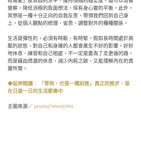
荷爾蒙」皮質醇的水平，維持情緒的穩定度，還可以培養
覺察，降低消極的負面想法，保有身心靈的平衡。此外，
冥想是一種十分正向的自我反思，帶領我們回到自己身
上，從個人觀點的梳理、省思，調整對外的種種關係。
生活是彈性的，必須有時鬆、有時緊，假如長時間處於高
壓的狀態，對自己和身邊的人都會產生不好的影響。好好
地休息、練習和自己相處，不一定是要為了走更遠的路，
而是藉由透澈的休息，減少內耗之餘，又能理解內在的真
實所需。
◆延伸閱讀： 「等待，也是一種前進」真正的進步，是
在日復一日的生活節奏中
主圖來源／
pexels@WendyWei