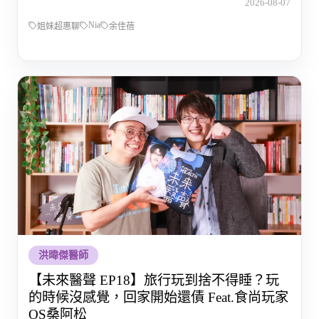
2026-08-07
Nia
姐妹超惠聊
余佳蓓
洪暐傑醫師
【未來醫聲 EP18】旅行玩到捨不得睡？玩
的時候沒感覺，回家開始還債 Feat.食尚玩家
OS桑阿松