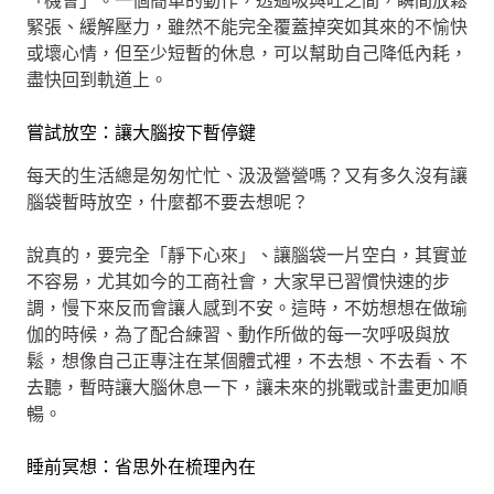
「機會」。一個簡單的動作，透過吸與吐之間，瞬間放鬆
緊張、緩解壓力，雖然不能完全覆蓋掉突如其來的不愉快
或壞心情，但至少短暫的休息，可以幫助自己降低內耗，
盡快回到軌道上。
嘗試放空：讓大腦按下暫停鍵
每天的生活總是匆匆忙忙、汲汲營營嗎？又有多久沒有讓
腦袋暫時放空，什麼都不要去想呢？
說真的，要完全「靜下心來」、讓腦袋一片空白，其實並
不容易，尤其如今的工商社會，大家早已習慣快速的步
調，慢下來反而會讓人感到不安。這時，不妨想想在做瑜
伽的時候，為了配合練習、動作所做的每一次呼吸與放
鬆，想像自己正專注在某個體式裡，不去想、不去看、不
去聽，暫時讓大腦休息一下，讓未來的挑戰或計畫更加順
暢。
睡前冥想：省思外在梳理內在