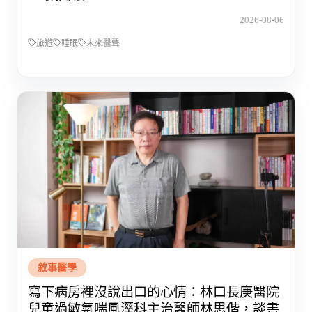
2026-08-06
旅遊
睡眠
未來醫聲
敘事醫學
寫下病房裡沒說出口的心情：林口長庚醫院
兒童過敏氣喘風溼科主治醫師林思偕，談書