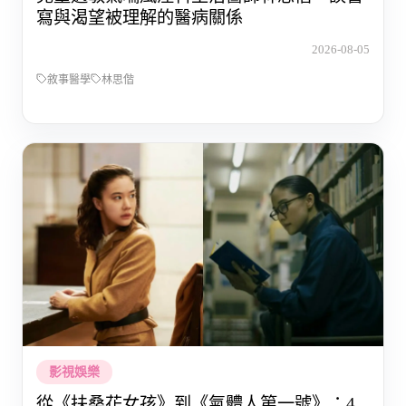
寫與渴望被理解的醫病關係
2026-08-05
敘事醫學
林思偕
影視娛樂
從《扶桑花女孩》到《氣體人第一號》：4