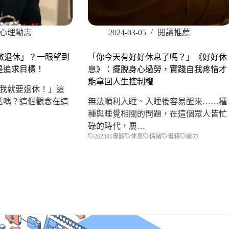
心理勵志
2024-03-05
閱讀推薦
「微退休」？一眼望到
「你今天有好好休息了嗎？」《好好休
是追求目標！
息》：擺脫身心過勞，實踐自我疼惜才
能拿回人生控制權
 歲我就要退休！」這
活嗎？這個觀念在這
無法順利入睡、入睡後容易醒來……種
種與睡覺相關的問題，在這個眾人皆忙
碌的時代，屢…
202501專題
休息
情緒
書籍
壓力