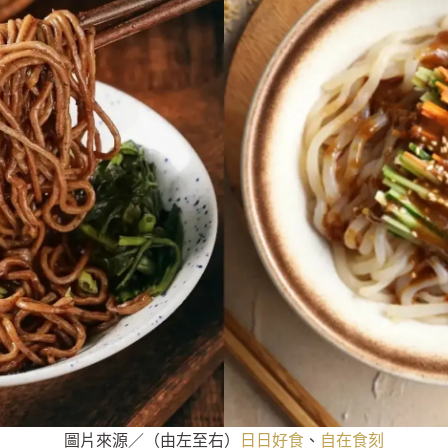
圖片來源／（由左至右）
日日好食
、
自在食刻