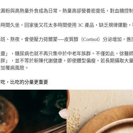
緻澱粉與高熱量外食成為日常，熱量高卻營養密度低，對血糖控
時間久坐，回家後又花太多時間使用 3C 產品，缺乏規律運動
班、熬夜，會使壓力荷爾蒙──皮質醇（Cortisol）分泌增加
失靈」，糖尿病也就不再只集中於中老年族群。不僅如此，徐醫
不胖」，並不等於新陳代謝健康。即使體型偏瘦，若長期攝取大
增加罹病風險。
麼吃，比吃的分量更重要