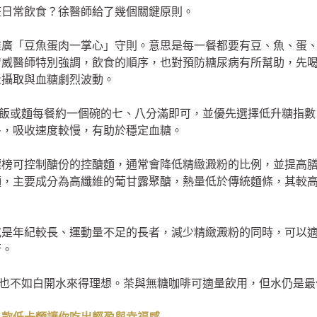
整日常飲食？徐醫師給了幾個關鍵原則。
署推廣「豆魚蛋肉一掌心」守則。意思是每一餐都要有豆、魚、蛋
智威醫師特別強調，飲食的順序，也對預防糖尿病有所幫助，先
量攝取與血糖劇烈波動。
，飯或麵每餐約一個碗的七、八分滿即可，並優先選擇低升糖指數（
多，吸收速度較慢，有助於穩定血糖。
標榜可控制醣份的控醣麵，通常會降低精緻澱粉的比例，並提高
麵，主要成分為高纖維的葡甘露聚醣，熱量低於傳統麵條，其較
或是年紀較長、運動量不足的長者，減少精緻澱粉的同時，可以
衡。
，也不如白開水來得理想。茶與無糖咖啡可適量飲用，但水仍是最