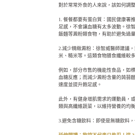
對於常常外食的人來說，該如何調
1. 餐餐都要有蛋白質：國民健康
足感，不會讓血糖有太多波動。徐
飯麵等澱粉類食物，有助於避免過
2.減少精緻澱粉：徐智威醫師建議
米、糙米等。這類食物膳食纖維較
例如，部分市售的機能性食品，如
血糖反應；而減少澱粉含量的蒟蒻
速度並提升飽足感。
此外，有健身增肌需求的運動員，
類與高纖維蔬菜，以維持營養的均
3.避免含糖飲料：即使是無糖飲料