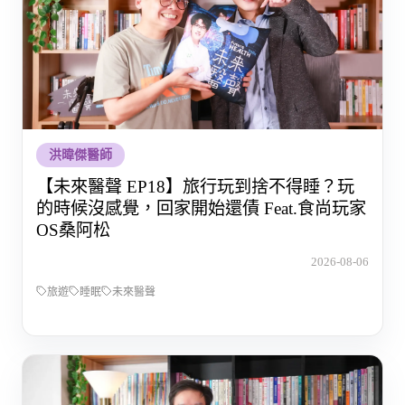
洪暐傑醫師
【未來醫聲 EP18】旅行玩到捨不得睡？玩
的時候沒感覺，回家開始還債 Feat.食尚玩家
OS桑阿松
2026-08-06
旅遊
睡眠
未來醫聲