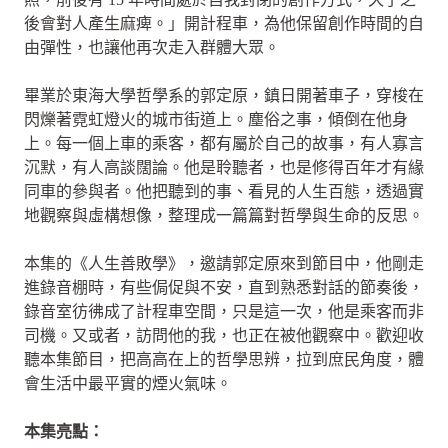
後會對人產生麻痺。」開計程車，為他保留創作時間的自
由彈性，也讓他再次走入群體大眾。
畢業於東海大學哲學系的郭定原，鎮日開著車子，穿梭在
閃爍著霓虹燈火的城市街道上。塵俗之事，傾倒在他身
上。每一個上車的乘客，都有屬於自己的故事，有人寡言
沉默，有人高談闊論。他是聆聽者，也是修得百年才有緣
同車的參與者。他把聽到的事、看見的人生百態，透過實
地觀察與虛構想像，整理成一篇篇對哲學與生命的反思。
本集的《人生善敗學》，邀請郭定原來到節目中，他剛走
進錄音棚時，有些侷促與不安，直到熟悉對話的節奏後，
錄音室彷彿成了計程車空間，只是這一次，他是乘客而非
司機。又或者，訪問他的我，也正在被他觀察中。歡迎收
聽本集節目，把高高在上的哲學思辨，拉到庶民角度，體
會生活中最平實的煙火氣味。
本集亮點：