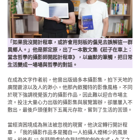
「如果我沒開計程車，或許會用刻板的偏見去誤解這一群
異鄉人。」他是郭定原，出了一本散文集《莊子在車上：
當念哲學的攝影師開起計程車》，以幽默的筆觸，把日常
生活變成一場場與哲學的對話。
在成為文字作者前，他曾出版過多本攝影集，拍下天地的
廣闊蒼涼以及人的渺小。他那內斂獨特的影像風格，不同
於現下強調視覺張力的攝影作品，因此難以迎合市場主
流。投注大量心力出版的攝影集與展覽籌辦，卻屢屢入不
敷出，最後戶頭僅剩下五萬元存款，嘗到了生活的苦頭。
當經濟困境成為無法被忽視的現實，他決定轉行開計程
車，「我的攝影作品多是獨自一人拍攝人煙稀少的風景
照，前後有 15 年時間處於自我封閉的創作方式，久了之