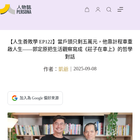
【人生善敗學 EP122】當戶頭只剩五萬元，他靠計程車重
啟人生——郭定原把生活觀察寫成《莊子在車上》的哲學
對話
2025-09-08
作者：
凱爺
｜
加入為 Google 偏好來源