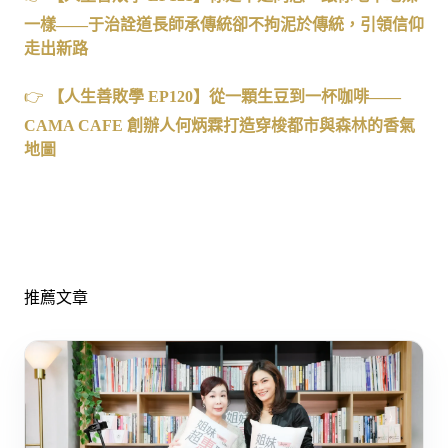
一樣——
于治詮道長師承傳統卻不拘泥於傳統，引領信仰
走出新路
👉
【人生善敗學 EP120
】從一顆生豆到一杯咖啡——
CAMA CAFE
創辦人何炳霖打造穿梭都市與森林的香氣
地圖
推薦文章