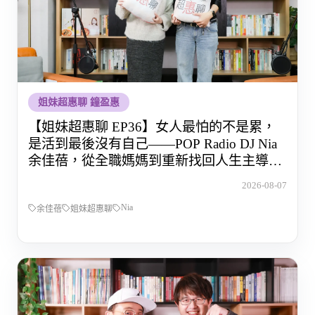
姐妹超惠聊 鐘盈惠
【姐妹超惠聊 EP36】女人最怕的不是累，
是活到最後沒有自己——POP Radio DJ Nia
余佳蓓，從全職媽媽到重新找回人生主導權
的那段路
2026-08-07
Nia
余佳蓓
姐妹超惠聊