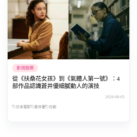
影視娛樂
從《扶桑花女孩》到《氣體人第一號》：4
部作品認識蒼井優細膩動人的演技
2026-08-05
日本電影
蒼井優
日劇