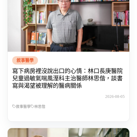
敘事醫學
寫下病房裡沒說出口的心情：林口長庚醫院
兒童過敏氣喘風溼科主治醫師林思偕，談書
寫與渴望被理解的醫病關係
2026-08-05
敘事醫學
林思偕