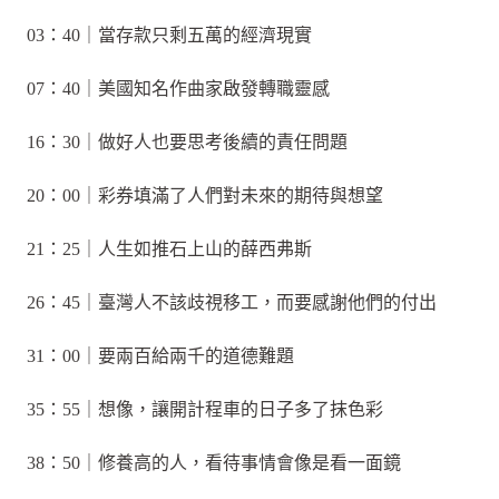
03：40｜當存款只剩五萬的經濟現實
07：40｜美國知名作曲家啟發轉職靈感
16：30｜做好人也要思考後續的責任問題
20：00｜彩券填滿了人們對未來的期待與想望
21：25｜人生如推石上山的薛西弗斯
26：45｜臺灣人不該歧視移工，而要感謝他們的付出
31：00｜要兩百給兩千的道德難題
35：55｜想像，讓開計程車的日子多了抹色彩
38：50｜修養高的人，看待事情會像是看一面鏡