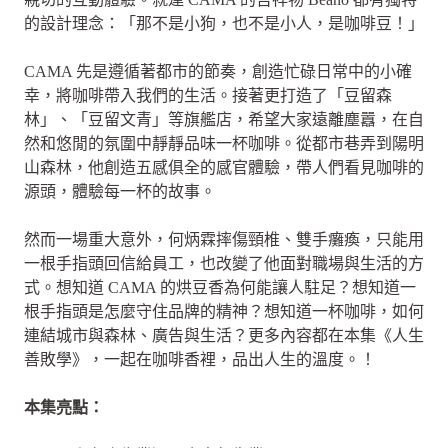
的設計理念：「那不是小狗，也不是小人，是咖啡豆！」
CAMA 先是遵循著都市的節奏，創造忙碌日常中的小確
幸，將咖啡帶入我們的生活。接著更打造了「豆留森
林」、「豆留文青」等旗艦店，希望大家遠離塵囂，在自
然和悠閒的氛圍中靜靜品味一杯咖啡。從都市巷弄到陽明
山森林，他創造五感俱全的感官體驗，帶人們看見咖啡的
源頭，體驗每一杯的故事。
然而一場重大意外，何炳霖摔傷頸椎、雙手癱瘓，只能用
一根手指頭回信給員工，也改變了他面對職場與生活的方
式。想知道 CAMA 的烘豆香為何能讓人駐足？想知道一
根手指頭是怎麼守住品牌的精神？想知道一杯咖啡，如何
連結城市與森林、廣告與生活？更多內容都在本集《人生
善敗學》，一起在咖啡香裡，品出人生的溫度。！
本集亮點：