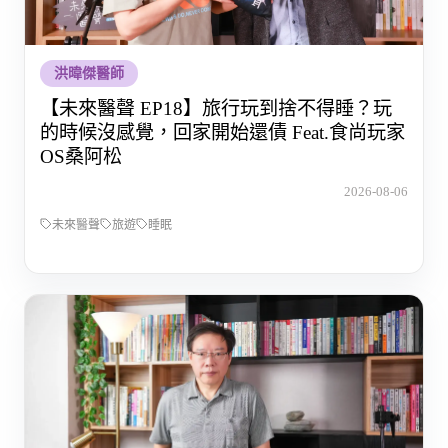
洪暐傑醫師
【未來醫聲 EP18】旅行玩到捨不得睡？玩
的時候沒感覺，回家開始還債 Feat.食尚玩家
OS桑阿松
2026-08-06
未來醫聲
旅遊
睡眠