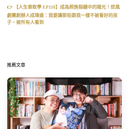
👉 【人生善敗學 EP118】成為照進裂縫中的陽光！逆風
劇團創辦人成瑋盛：我要讓那些跟我一樣不被看好的孩
子，被所有人看到
推薦文章