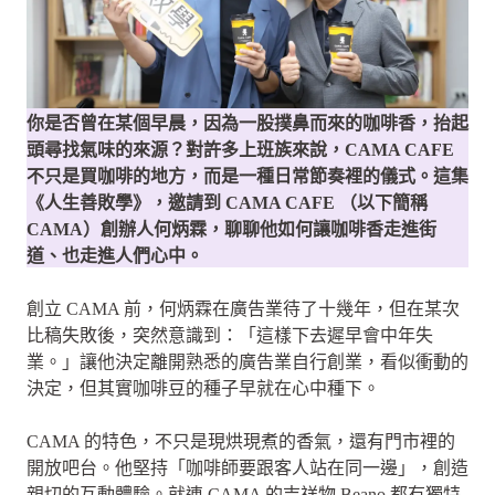
你是否曾在某個早晨，因為一股撲鼻而來的咖啡香，抬起
頭尋找氣味的來源？對許多上班族來說，CAMA CAFE
不只是買咖啡的地方，而是一種日常節奏裡的儀式。這集
《人生善敗學》，邀請到 CAMA CAFE （以下簡稱
CAMA）創辦人何炳霖，聊聊他如何讓咖啡香走進街
道、也走進人們心中。
創立 CAMA 前，何炳霖在廣告業待了十幾年，但在某次
比稿失敗後，突然意識到：「這樣下去遲早會中年失
業。」讓他決定離開熟悉的廣告業自行創業，看似衝動的
決定，但其實咖啡豆的種子早就在心中種下。
CAMA 的特色，不只是現烘現煮的香氣，還有門市裡的
開放吧台。他堅持「咖啡師要跟客人站在同一邊」，創造
親切的互動體驗。就連
CAMA 的吉祥物 Beano 都有獨特