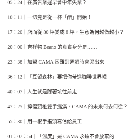
05：24｜在廣告業遲早會中年失業？
10：11｜一切竟是從一杯「醋」開始！
17：20｜店面從 80 坪變成 8 坪，生意為何越做越小？
20：00｜吉祥物 Beano 的真實身分是……
23：38｜加盟 CAMA 困難到通過時會哭出來
36：12｜「豆留森林」要把你帶進咖啡世界裡
40：07｜人生就是踩著坑往前走
47：25｜摔傷頸椎雙手癱瘓，CAMA 的未來何去何從？
55：30｜用一根手指頭寫信給員工
01：07：54｜「溫度」是 CAMA 永遠不會放棄的