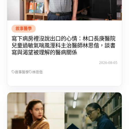
敘事醫學
寫下病房裡沒說出口的心情：林口長庚醫院
兒童過敏氣喘風溼科主治醫師林思偕，談書
寫與渴望被理解的醫病關係
2026-08-05
敘事醫學
林思偕