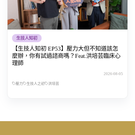
生技人知初
【生技人知初 EP53】壓力大但不知道該怎
麼辦，你有試過諮商嗎？Feat.洪培芸臨床心
理師
2026-08-05
壓力
生技人之初
洪培芸