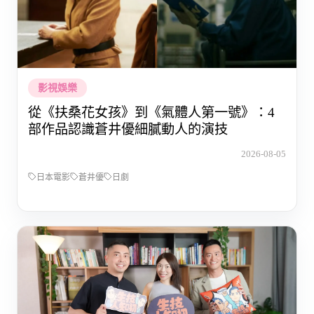
影視娛樂
從《扶桑花女孩》到《氣體人第一號》：4
部作品認識蒼井優細膩動人的演技
2026-08-05
日本電影
蒼井優
日劇