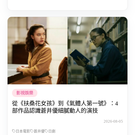
影視娛樂
從《扶桑花女孩》到《氣體人第一號》：4
部作品認識蒼井優細膩動人的演技
2026-08-05
日本電影
蒼井優
日劇