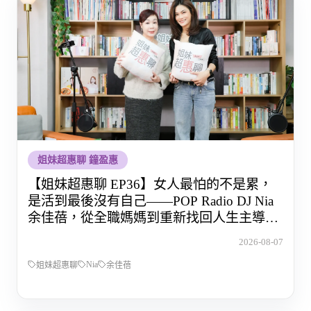
姐妹超惠聊 鐘盈惠
【姐妹超惠聊 EP36】女人最怕的不是累，
是活到最後沒有自己——POP Radio DJ Nia
余佳蓓，從全職媽媽到重新找回人生主導權
的那段路
2026-08-07
Nia
姐妹超惠聊
余佳蓓