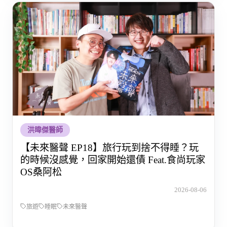
洪暐傑醫師
【未來醫聲 EP18】旅行玩到捨不得睡？玩
的時候沒感覺，回家開始還債 Feat.食尚玩家
OS桑阿松
2026-08-06
旅遊
睡眠
未來醫聲