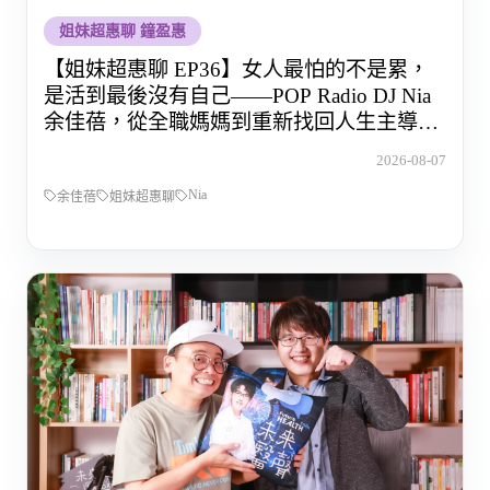
姐妹超惠聊 鐘盈惠
【姐妹超惠聊 EP36】女人最怕的不是累，
是活到最後沒有自己——POP Radio DJ Nia
余佳蓓，從全職媽媽到重新找回人生主導權
的那段路
2026-08-07
Nia
余佳蓓
姐妹超惠聊