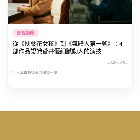
影視娛樂
從《扶桑花女孩》到《氣體人第一號》：4
部作品認識蒼井優細膩動人的演技
2026-08-05
日本電影
蒼井優
日劇