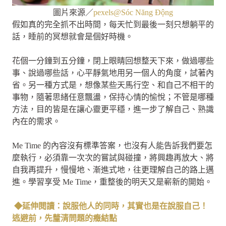
圖片來源／
pexels@Sóc Năng Động
假如真的完全抓不出時間，每天忙到最後一刻只想躺平的
話，睡前的冥想就會是個好時機。
花個一分鐘到五分鐘，閉上眼睛回想整天下來，做過哪些
事、說過哪些話，心平靜氣地用另一個人的角度，試著內
省。另一種方式是，想像某些天馬行空、和自己不相干的
事物，隨著思緒任意飄盪，保持心情的愉悅；不管是哪種
方法，目的皆是在讓心靈更平穩，進一步了解自己、熟識
內在的需求。
Me Time 的內容沒有標準答案，也沒有人能告訴我們要怎
麼執行，必須靠一次次的嘗試與碰撞，將興趣再放大、將
自我再提升，慢慢地、漸進式地，往更理解自己的路上邁
進。學習享受 Me Time，重整後的明天又是嶄新的開始。
◆延伸閱讀：說服他人的同時，其實也是在說服自己！
逃避前，先釐清問題的癥結點