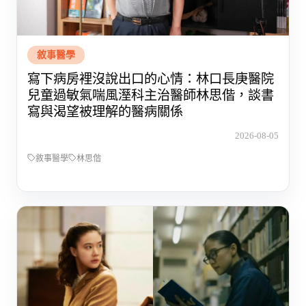
敘事醫學
寫下病房裡沒說出口的心情：林口長庚醫院
兒童過敏氣喘風溼科主治醫師林思偕，談書
寫與渴望被理解的醫病關係
2026-08-05
敘事醫學
林思偕