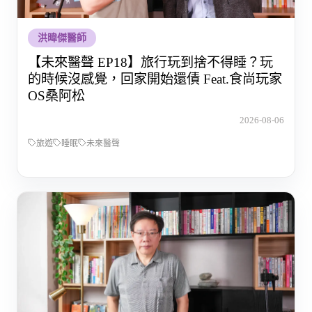
洪暐傑醫師
【未來醫聲 EP18】旅行玩到捨不得睡？玩
的時候沒感覺，回家開始還債 Feat.食尚玩家
OS桑阿松
2026-08-06
旅遊
睡眠
未來醫聲