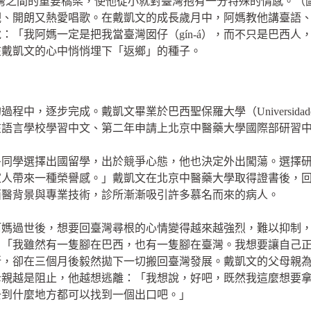
灣之間的重要橋梁，使他從小就對臺灣抱有一分特殊的情感。（
觀、開朗又熱愛唱歌。在戴凱文的成長歲月中，阿媽教他講臺語
：「我阿媽一定是把我當臺灣囡仔（gín-á），而不只是巴西人
在戴凱文的心中悄悄埋下「返鄉」的種子。
，逐步完成。戴凱文畢業於巴西聖保羅大學（Universidade de
在語言學校學習中文、第二年申請上北京中醫藥大學國際部研習
多同學選擇出國留學，出於競爭心態，他也決定外出闖蕩。選擇
家人帶來一種榮譽感。」戴凱文在北京中醫藥大學取得證書後，
西醫背景與專業技術，診所漸漸吸引許多慕名而來的病人。
阿媽過世後，想要回臺灣尋根的心情變得越來越強烈，難以抑制
。「我雖然有一隻腳在巴西，也有一隻腳在臺灣。我想要讓自己
所，卻在三個月後毅然拋下一切搬回臺灣發展。戴凱文的父母親
母親越是阻止，他越想逃離：「我想說，好吧，既然我這麼想要
去到什麼地方都可以找到一個出口吧。」