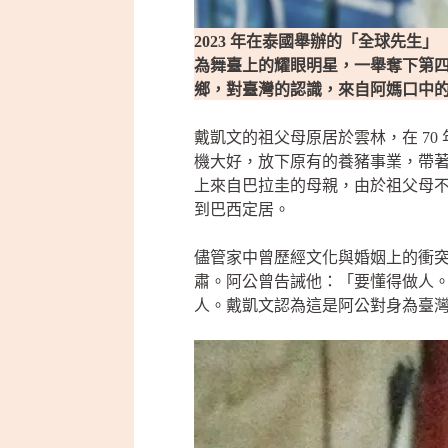
2023 年在泰國舉辦的「全球先生」
為舞臺上的耀眼明星，一舉奪下第
鄉，對臺灣的認識，來自阿媽口中
戴凱文的祖父母原居於雲林，在 7
機大好，放下原有的養豬事業，帶
上來自巴拉圭的母親，由於祖父母
到巴西定居。
儘管家中曾歷經文化與婚姻上的衝
肅。阿公曾告誡他：「要懂得做人
人。戴凱文認為這是阿公對身為臺