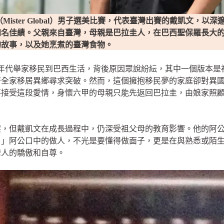
（Mister Global）男子選美比賽，代表臺灣出賽的戴凱文，
四名佳績。父親來自臺灣，母親是巴拉圭人，在巴西聖保羅長大
的故事，以及她烹煮的臺灣食物。
0 年代舉家移民到巴西生活，背後原因眾說紛紜，其中一個版本
著全家移居異鄉尋求突破。然而，這個擁抱移民夢的家庭卻對異
不接受這段愛情，身懷六甲的母親只能先返回巴拉圭，由娘家照
突，但戴凱文在成長過程中，仍深受祖父母的教育影響。他的阿
。」阿公口中的做人，不光是要懂得做面子，更是在與熟悉或陌
灣人的驕傲和自尊。