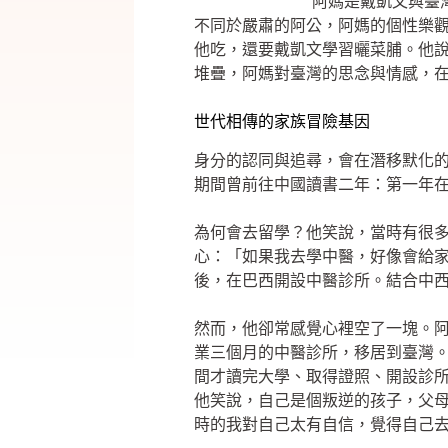
阿媽是戴凱文與臺
不同於嚴肅的阿公，阿媽的個性樂
他吃，還要戴凱文學習曬菜脯。他說
堆疊，阿媽對臺灣的思念與情感，
世代相傳的家族冒險基因
身分的認同與追尋，會在潛移默化的過程中
期間曾前往中國讀書二年：第一年
為何會去留學？他笑說，當時有很
心：「如果我去學中醫，好像會給
後，在巴西開設中醫診所。結合中
然而，他卻常感覺心裡空了一塊。
業三個月的中醫診所，移居到臺灣
間才讀完大學、取得證照、開設診
他笑說，自己是個叛逆的孩子，父
時的我對自己太有自信，覺得自己