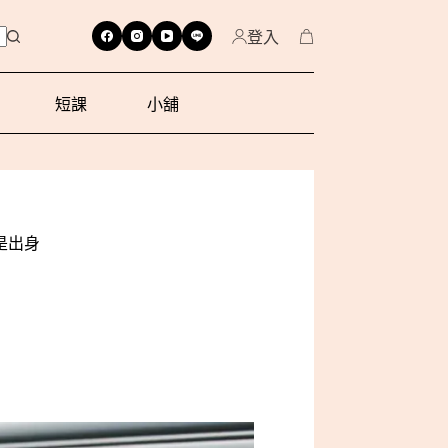
登入
短課
小舖
是出身