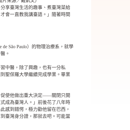
圖片來源／戴凱文）
、分享臺灣生活的趣事、煮臺灣菜給
，才會一直教我講臺語。」隨著時間
 São Paulo）的物理治療系，就學
中醫。
研習中醫，除了興趣，也有一分私
回到聖保羅大學繼續完成學業。畢業
，促使他做出重大決定——關閉只開
正式成為臺灣人。」前後花了八年時
為此感到錯愕，極力勸他留在巴西，
拿到臺灣身分證，那就去吧。可能當