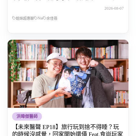
的那段路
2026-08-07
Nia
姐妹超惠聊
余佳蓓
洪暐傑醫師
【未來醫聲 EP18】旅行玩到捨不得睡？玩
的時候沒感覺，回家開始還債 Feat.食尚玩家