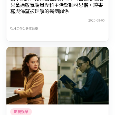
兒童過敏氣喘風溼科主治醫師林思偕，談書
寫與渴望被理解的醫病關係
2026-08-05
林思偕
敘事醫學
影視娛樂