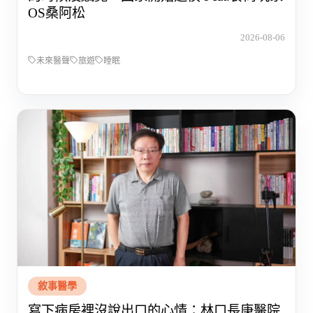
OS桑阿松
2026-08-06
未來醫聲
旅遊
睡眠
敘事醫學
寫下病房裡沒說出口的心情：林口長庚醫院