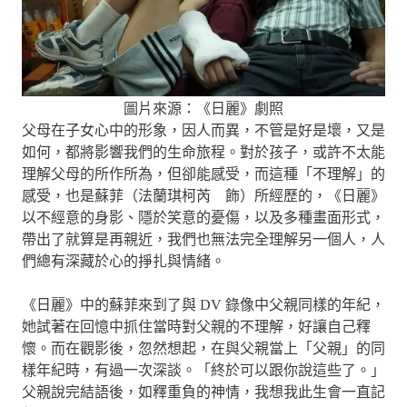
圖片來源：《日麗》劇照
父母在子女心中的形象，因人而異，不管是好是壞，又是
如何，都將影響我們的生命旅程。對於孩子，或許不太能
理解父母的所作所為，但卻能感受，而這種「不理解」的
感受，也是蘇菲（法蘭琪柯芮 飾）所經歷的，《日麗》
以不經意的身影、隱於笑意的憂傷，以及多種畫面形式，
帶出了就算是再親近，我們也無法完全理解另一個人，人
們總有深藏於心的掙扎與情緒。
《日麗》中的蘇菲來到了與 DV 錄像中父親同樣的年紀，
她試著在回憶中抓住當時對父親的不理解，好讓自己釋
懷。而在觀影後，忽然想起，在與父親當上「父親」的同
樣年紀時，有過一次深談。「終於可以跟你說這些了。」
父親說完結語後，如釋重負的神情，我想我此生會一直記