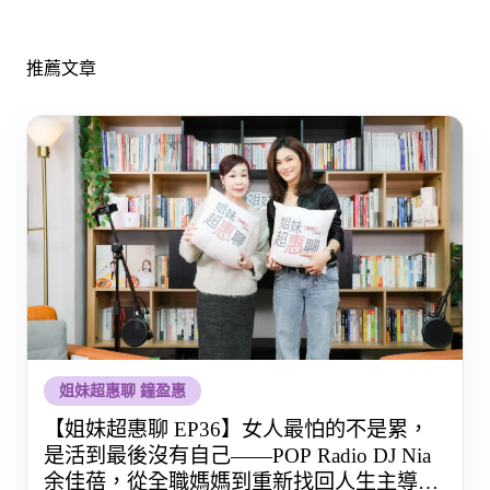
推薦文章
姐妹超惠聊 鐘盈惠
【姐妹超惠聊 EP36】女人最怕的不是累，
是活到最後沒有自己——POP Radio DJ Nia
余佳蓓，從全職媽媽到重新找回人生主導權