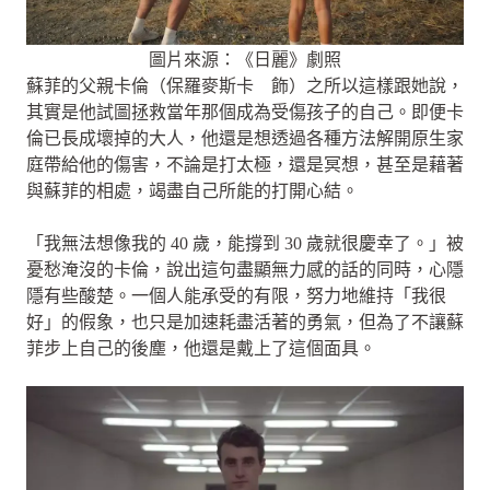
圖片來源：《日麗》劇照
蘇菲的父親卡倫（保羅麥斯卡 飾）之所以這樣跟她說，
其實是他試圖拯救當年那個成為受傷孩子的自己。即便卡
倫已長成壞掉的大人，他還是想透過各種方法解開原生家
庭帶給他的傷害，不論是打太極，還是冥想，甚至是藉著
與蘇菲的相處，竭盡自己所能的打開心結。
「我無法想像我的 40 歲，能撐到 30 歲就很慶幸了。」被
憂愁淹沒的卡倫，說出這句盡顯無力感的話的同時，心隱
隱有些酸楚。一個人能承受的有限，努力地維持「我很
好」的假象，也只是加速耗盡活著的勇氣，但為了不讓蘇
菲步上自己的後塵，他還是戴上了這個面具。