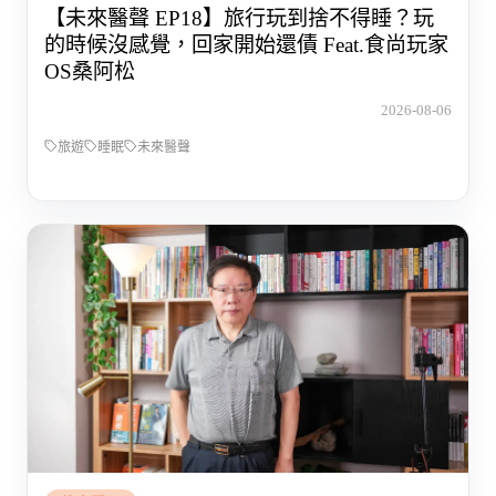
【未來醫聲 EP18】旅行玩到捨不得睡？玩
的時候沒感覺，回家開始還債 Feat.食尚玩家
OS桑阿松
2026-08-06
旅遊
睡眠
未來醫聲