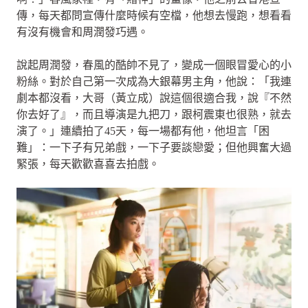
傳，每天都問宣傳什麼時候有空檔，他想去慢跑，想看看
有沒有機會和周潤發巧遇。
說起周潤發，春風的酷帥不見了，變成一個眼冒愛心的小
粉絲。對於自己第一次成為大銀幕男主角，他說：「我連
劇本都沒看，大哥（黃立成）說這個很適合我，說『不然
你去好了』，而且導演是九把刀，跟柯震東也很熟，就去
演了。」連續拍了45天，每一場都有他，他坦言「困
難」：一下子有兄弟戲，一下子要談戀愛；但他興奮大過
緊張，每天歡歡喜喜去拍戲。