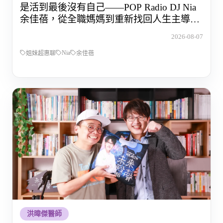
是活到最後沒有自己——POP Radio DJ Nia
余佳蓓，從全職媽媽到重新找回人生主導權
的那段路
2026-08-07
Nia
姐妹超惠聊
余佳蓓
洪暐傑醫師