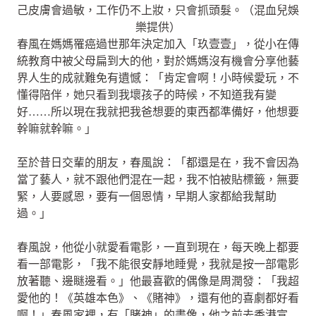
己皮膚會過敏，工作仍不上妝，只會抓頭髮。（混血兒娛
樂提供）
春風在媽媽罹癌過世那年決定加入「玖壹壹」，從小在傳
統教育中被父母扁到大的他，對於媽媽沒有機會分享他藝
界人生的成就難免有遺憾：「肯定會啊！小時候愛玩，不
懂得陪伴，她只看到我壞孩子的時候，不知道我有變
好……所以現在我就把我爸想要的東西都準備好，他想要
幹嘛就幹嘛。」
至於昔日交輩的朋友，春風說：「都還是在，我不會因為
當了藝人，就不跟他們混在一起，我不怕被貼標籤，無要
緊，人要感恩，要有一個恩情，早期人家都給我幫助
過。」
春風說，他從小就愛看電影，一直到現在，每天晚上都要
看一部電影，「我不能很安靜地睡覺，我就是按一部電影
放著聽、邊瞇邊看。」他最喜歡的偶像是周潤發：「我超
愛他的！《英雄本色》、《賭神》，還有他的喜劇都好看
啊！」春風家裡，有「賭神」的畫像，他之前去香港宣