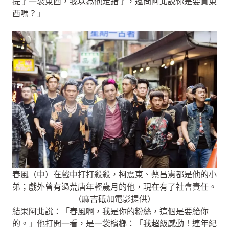
提了一袋東西，我以為他走錯了，還問阿北說你是要買東
西嗎？」
春風（中）在戲中打打殺殺，柯震東、蔡昌憲都是他的小
弟；戲外曾有過荒唐年輕歲月的他，現在有了社會責任。
（麻吉砥加電影提供）
結果阿北說：「春風啊，我是你的粉絲，這個是要給你
的。」他打開一看，是一袋檳榔：「我超級感動！連年紀