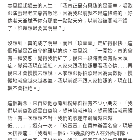
春風提起過去的人生：「我真正最有興趣的是賽車，唱歌
跟演戲是老天爺賞飯吃，因為我以前就不是這條路的，好
像老天爺賦予你有那麼一點點天分；以前沒被關就不錯
了，誰還想過要當明星？」
沒想到，真的成了明星，而且「玖壹壹」走紅得很快，這
個轉變是否曾令他難以適應？春風說：「一開始，真的會
有一種姿態，覺得我們紅了；後來一段時間會有點大頭
症，覺得我現在超紅，人家來跟我拍照要看我心情……再
後來才會慢慢去想說，人家想跟你拍照是因為喜歡你，慢
慢地就會越來越客氣，我以前都不跟人家拍照的，現在比
較不會拒絕。」
這個轉念，來自於他意識到粉絲群裡有不少小朋友，「我
們以前寫歌都黑白寫嘛，想幹嘛就幹嘛，想罵髒話就罵髒
話，有一次想想不對，我們的歌迷年齡層越來越
低……」；還有一次，「玖壹壹」在員林辦簽名會，現場
大排長龍：「我看到一個6、70幾歲的老人在外面排隊，