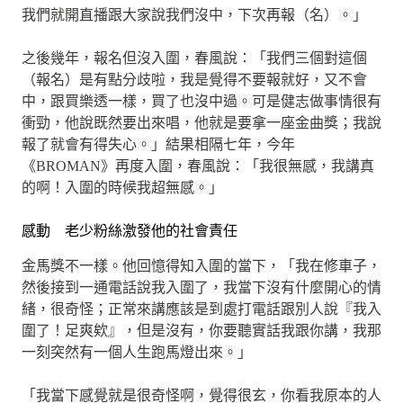
我們就開直播跟大家說我們沒中，下次再報（名）。」
之後幾年，報名但沒入圍，春風說：「我們三個對這個
（報名）是有點分歧啦，我是覺得不要報就好，又不會
中，跟買樂透一樣，買了也沒中過。可是健志做事情很有
衝勁，他說既然要出來唱，他就是要拿一座金曲獎；我說
報了就會有得失心。」結果相隔七年，今年
《BROMAN》再度入圍，春風說：「我很無感，我講真
的啊！入圍的時候我超無感。」
感動 老少粉絲激發他的社會責任
金馬獎不一樣。他回憶得知入圍的當下，「我在修車子，
然後接到一通電話說我入圍了，我當下沒有什麼開心的情
緒，很奇怪；正常來講應該是到處打電話跟別人說『我入
圍了！足爽欸』，但是沒有，你要聽實話我跟你講，我那
一刻突然有一個人生跑馬燈出來。」
「我當下感覺就是很奇怪啊，覺得很玄，你看我原本的人