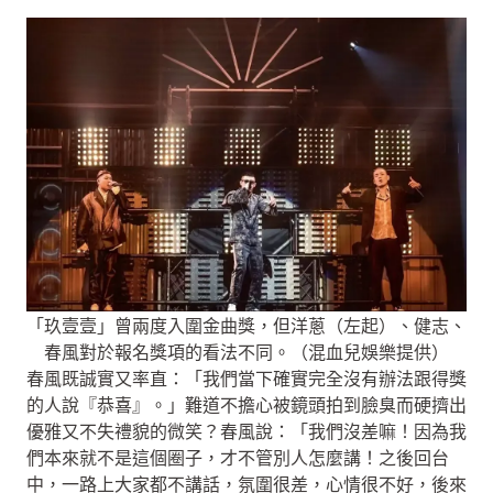
「玖壹壹」曾兩度入圍金曲獎，但洋蔥（左起）、健志、
春風對於報名獎項的看法不同。（混血兒娛樂提供）
春風既誠實又率直：「我們當下確實完全沒有辦法跟得獎
的人說『恭喜』。」難道不擔心被鏡頭拍到臉臭而硬擠出
優雅又不失禮貌的微笑？春風說：「我們沒差嘛！因為我
們本來就不是這個圈子，才不管別人怎麼講！之後回台
中，一路上大家都不講話，氛圍很差，心情很不好，後來