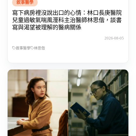
敘事醫學
寫下病房裡沒說出口的心情：林口長庚醫院
兒童過敏氣喘風溼科主治醫師林思偕，談書
寫與渴望被理解的醫病關係
2026-08-05
敘事醫學
林思偕