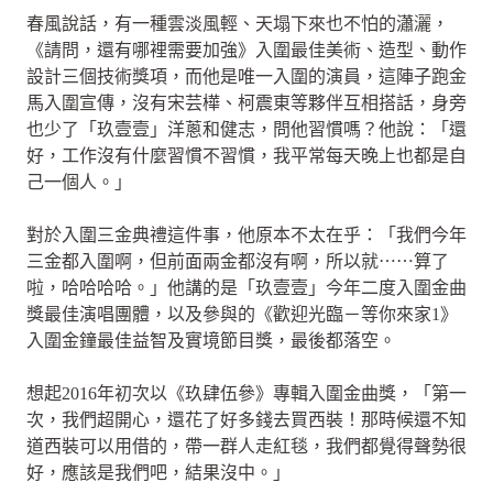
春風說話，有一種雲淡風輕、天塌下來也不怕的瀟灑，
《請問，還有哪裡需要加強》入圍最佳美術、造型、動作
設計三個技術獎項，而他是唯一入圍的演員，這陣子跑金
馬入圍宣傳，沒有宋芸樺、柯震東等夥伴互相搭話，身旁
也少了「玖壹壹」洋蔥和健志，問他習慣嗎？他說：「還
好，工作沒有什麼習慣不習慣，我平常每天晚上也都是自
己一個人。」
對於入圍三金典禮這件事，他原本不太在乎：「我們今年
三金都入圍啊，但前面兩金都沒有啊，所以就⋯⋯算了
啦，哈哈哈哈。」他講的是「玖壹壹」今年二度入圍金曲
獎最佳演唱團體，以及參與的《歡迎光臨－等你來家1》
入圍金鐘最佳益智及實境節目獎，最後都落空。
想起2016年初次以《玖肆伍參》專輯入圍金曲獎，「第一
次，我們超開心，還花了好多錢去買西裝！那時候還不知
道西裝可以用借的，帶一群人走紅毯，我們都覺得聲勢很
好，應該是我們吧，結果沒中。」