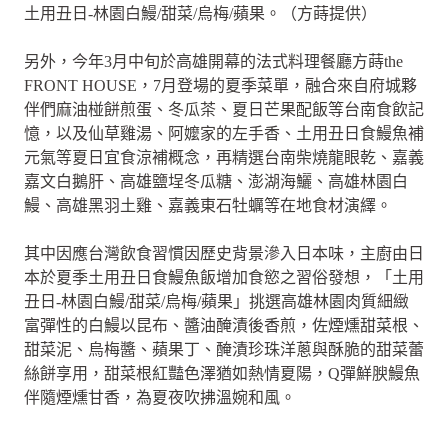
土用丑日-林園白鰻/甜菜/烏梅/蘋果。（方蒔提供）
另外，今年3月中旬於高雄開幕的法式料理餐廳方蒔the
FRONT HOUSE，7月登場的夏季菜單，融合來自府城夥
伴們麻油椪餅煎蛋、冬瓜茶、夏日芒果配飯等台南食飲記
憶，以及仙草雞湯、阿嬤家的左手香、土用丑日食鰻魚補
元氣等夏日宜食涼補概念，再精選台南柴燒龍眼乾、嘉義
嘉文白鵝肝、高雄鹽埕冬瓜糖、澎湖海鱺、高雄林園白
鰻、高雄黑羽土雞、嘉義東石牡蠣等在地食材演繹。
其中因應台灣飲食習慣因歷史背景滲入日本味，主廚由日
本於夏季土用丑日食鰻魚飯增加食慾之習俗發想，「土用
丑日-林園白鰻/甜菜/烏梅/蘋果」挑選高雄林園肉質細緻
富彈性的白鰻以昆布、醬油醃漬後香煎，佐煙燻甜菜根、
甜菜泥、烏梅醬、蘋果丁、醃漬珍珠洋蔥與酥脆的甜菜蕾
絲餅享用，甜菜根紅豔色澤猶如熱情夏陽，Q彈鮮腴鰻魚
伴隨煙燻甘香，為夏夜吹拂溫婉和風。