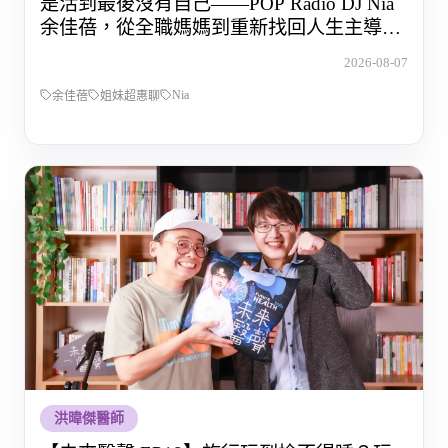
是活到最後沒有自己——POP Radio DJ Nia
余佳蓓，從全職媽媽到重新找回人生主導權
的那段路
2026-08-07
Nia
余佳蓓
姐妹超惠聊
洪暐傑醫師