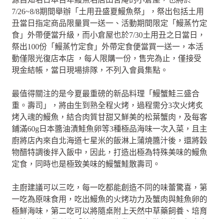
7/26~8/8期間舉辦「土用丑盛夏鰻魚祭」，祭出包括土用
丑當日指定商品限量買一送一、活動期間限定「鰻蒸竹定
食」外帶便當升級，而小倉屋也於7/30土用丑之日當日，
祭出100份「鰻蒸竹定食」外帶定食便當買一送一，本活
動僅限光復店本店 ，每人限購一份，售完為止，僅接受
現金結帳，當日現場排隊，不列入會員集點。
最值得關注的是今夏最重磅的新品料理「鰻蟹鮭三盛合
重。壽司」，將由生到熟全程火烤，過程需分3次火烤炙
烤入魂的鰻魚，結合肉質甘甜又鮮美的松葉蟹肉，及每客
鋪滿60g日本醬油漬鮭魚卵等3種極品海味一次入菜，且主
廚將店內來自北海道七星米的飯淋上蒲燒醬汁後，還將穀
物醋特調後拌入飯中，因此，打造出極為特殊美味的鰻魚
定食，同時也是極致美味的鰻蟹鮭散壽司。
主廚建議可以三吃，每一吃都能創造不同的味蕾驚喜，第
一吃為原味食用，吃出鰻魚的火烤功力及蟹肉與鮭魚卵的
極鮮海味，第二吃可以將隨桌附上天然中草藥飼養、培育