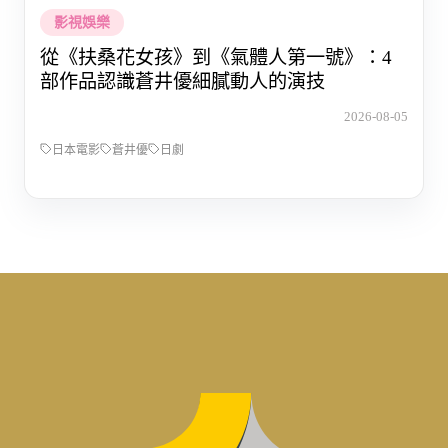
影視娛樂
從《扶桑花女孩》到《氣體人第一號》：4
部作品認識蒼井優細膩動人的演技
2026-08-05
日本電影
蒼井優
日劇