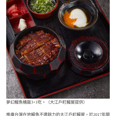
夢幻鰻魚桶飯3+1吃。（大江戶町鰻屋提供）
推廣台灣在地鰻魚不遺餘力的大江戶町鰻屋，於2017年開