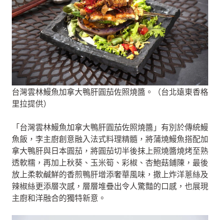
台灣雲林鰻魚加拿大鴨肝圓茄佐照燒醬。（台北遠東香格
里拉提供）
「台灣雲林鰻魚加拿大鴨肝圓茄佐照燒醬」有別於傳統鰻
魚飯，李主廚創意融入法式料理精髓，將蒲燒鰻魚搭配加
拿大鴨肝與日本圓茄，將圓茄切半後抹上照燒醬燒烤至熟
透軟糯，再加上秋葵、玉米筍、彩椒、杏鮑菇鋪陳，最後
放上柔軟鹹鮮的香煎鴨肝增添奢華風味，撒上炸洋蔥絲及
辣椒絲更添層次感，層層堆疊出令人驚豔的口感，也展現
主廚和洋融合的獨特新意。