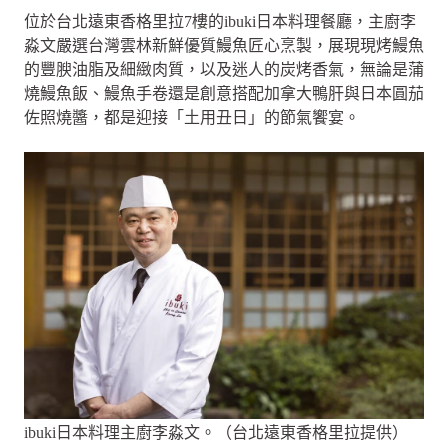
位於台北遠東香格里拉7樓的ibuki日本料理餐廳，主廚李
淼文嚴選台灣雲林新鮮優質鰻魚匠心烹製，展現現烤鰻魚
的豐腴油脂及細緻肉質，以及迷人的炭烤香氣，無論是蒲
燒鰻魚飯、鰻魚手卷還是創意搭配加拿大鴨肝與日本圓茄
佐照燒醬，都是迎接「土用丑日」的節氣饗宴。
ibuki日本料理主廚李淼文。（台北遠東香格里拉提供）