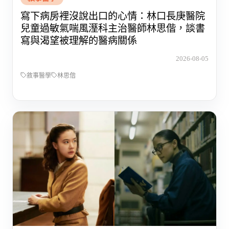
寫下病房裡沒說出口的心情：林口長庚醫院
兒童過敏氣喘風溼科主治醫師林思偕，談書
寫與渴望被理解的醫病關係
2026-08-05
敘事醫學
林思偕