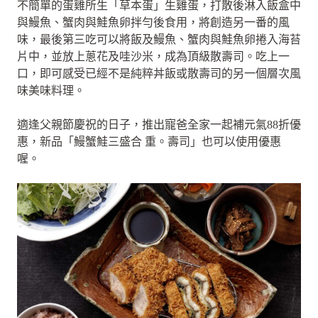
不簡單的蛋雞所生「草本蛋」生雞蛋，打散後淋入飯盒中
與鰻魚、蟹肉與鮭魚卵拌勻後食用，將創造另一番的風
味，最後第三吃可以將飯及鰻魚、蟹肉與鮭魚卵捲入海苔
片中，並放上蔥花及哇沙米，成為頂級散壽司。吃上一
口，即可感受已經不是純粹丼飯或散壽司的另一個層次風
味美味料理。
適逢父親節慶祝的日子，推出寵爸全家一起補元氣88折優
惠，新品「鰻蟹鮭三盛合 重。壽司」也可以使用優惠
喔。