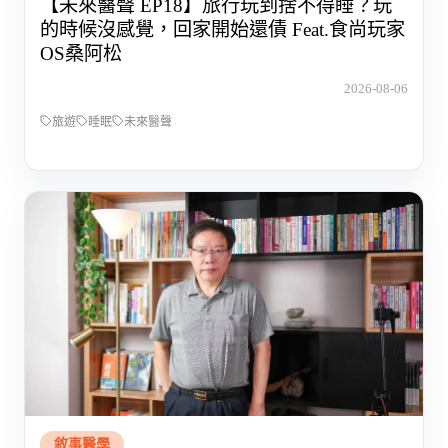
【未來醫聲 EP18】旅行玩到捨不得睡？玩
的時候沒感覺，回家開始還債 Feat.食尚玩家
OS桑阿松
2026-08-06
旅遊
睡眠
未來醫聲
敘事醫學