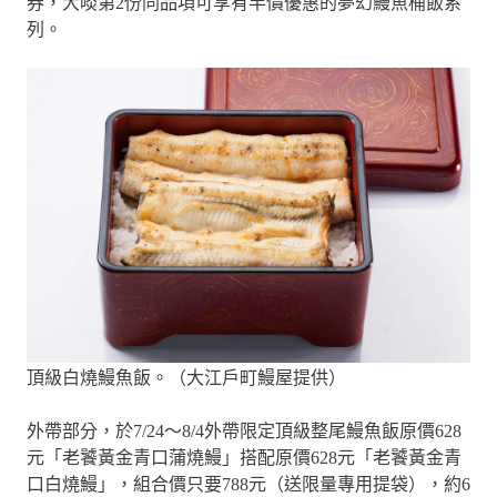
券，大啖第2份同品項可享有半價優惠的夢幻鰻魚桶飯系
列。
頂級白燒鰻魚飯。（大江戶町鰻屋提供）
外帶部分，於7/24～8/4外帶限定頂級整尾鰻魚飯原價628
元「老饕黃金青口蒲燒鰻」搭配原價628元「老饕黃金青
口白燒鰻」，組合價只要788元（送限量專用提袋），約6