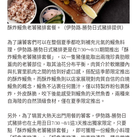
酥炸鰻魚老饕豬排套餐。（伊勢路-勝勢日式豬排提供）
為了讓饕客們可以在整個夏季都吃到補充元氣的鰻魚料
理，伊勢路-勝勢日式豬排更是在7/30～8/31期間推出「酥
炸鰻魚老饕豬排套餐」，以一隻豬僅能取出兩塊珍貴肋眼
蓋肉的老饕部位，取其油花分布平衡，肉質介於軟嫩腰內
與扎實里肌肉之間的恰到好處口感，搭配這季節限定推出
的酥炸鰻魚。而酥炸鰻魚則以店家展現對肉質自信的白燒
鰻魚的概念，鰻魚不沾裹任何醬汁，僅以特製炸粉包裹酥
炸，外皮酥脆，咬下後能感受到鰻魚的天然魚香，兩種來
自海陸的自然頂級食材，僅在夏季限定推出。
另外，為了犒賞大熱天出門用餐的饕客，伊勢路-勝勢日
式豬排也在土用丑日7/30 ~8/1這3天推出獨家限定，只要
點「酥炸鰻魚老饕豬排套餐」，即可獲贈一份鰻魚小料理