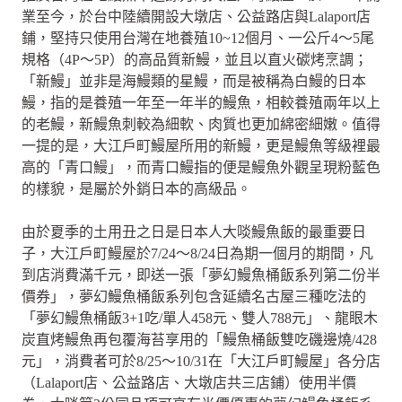
業至今，於台中陸續開設大墩店、公益路店與Lalaport店
鋪，堅持只使用台灣在地養殖10~12個月、一公斤4～5尾
規格（4P～5P）的高品質新鰻，並且以直火碳烤烹調；
「新鰻」並非是海鰻類的星鰻，而是被稱為白鰻的日本
鰻，指的是養殖一年至一年半的鰻魚，相較養殖兩年以上
的老鰻，新鰻魚刺較為細軟、肉質也更加綿密細嫩。值得
一提的是，大江戶町鰻屋所用的新鰻，更是鰻魚等級裡最
高的「青口鰻」，而青口鰻指的便是鰻魚外觀呈現粉藍色
的樣貌，是屬於外銷日本的高級品。
由於夏季的土用丑之日是日本人大啖鰻魚飯的最重要日
子，大江戶町鰻屋於7/24～8/24日為期一個月的期間，凡
到店消費滿千元，即送一張「夢幻鰻魚桶飯系列第二份半
價券」，夢幻鰻魚桶飯系列包含延續名古屋三種吃法的
「夢幻鰻魚桶飯3+1吃/單人458元、雙人788元」、龍眼木
炭直烤鰻魚再包覆海苔享用的「鰻魚桶飯雙吃磯邊燒/428
元」，消費者可於8/25～10/31在「大江戶町鰻屋」各分店
（Lalaport店、公益路店、大墩店共三店鋪）使用半價