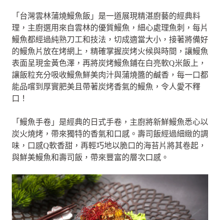
「台灣雲林蒲燒鰻魚飯」是一道展現精湛廚藝的經典料
理，主廚選用來自雲林的優質鰻魚，細心處理魚刺，每片
鰻魚都經過純熟刀工和技法，切成適當大小，接著將備好
的鰻魚片放在烤網上，精確掌握炭烤火候與時間，讓鰻魚
表面呈現金黃色澤，再將炭烤鰻魚鋪在白亮軟Q米飯上，
讓飯粒充分吸收鰻魚鮮美肉汁與蒲燒醬的鹹香，每一口都
能品嚐到厚實肥美且帶著炭烤香氣的鰻魚，令人愛不釋
口！
「鰻魚手卷」是經典的日式手卷，主廚將新鮮鰻魚悉心以
炭火燒烤，帶來獨特的香氣和口感。壽司飯經過細緻的調
味，口感Q軟香甜，再輕巧地以脆口的海苔片將其卷起，
與鮮美鰻魚和壽司飯，帶來豐富的層次口感。