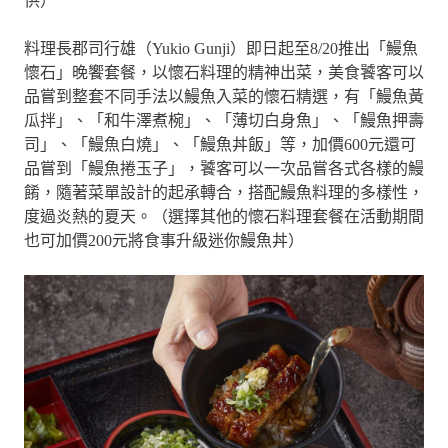
供）
料理長郡司行雄（Yukio Gunji）即日起至8/20推出「鰻魚
懷石」晚饗套餐，以懷石料理的精神出菜，美食饕客可以
品嘗到整套不同手法以鰻魚入菜的懷石精選，有「鰻魚黃
瓜拌」、「和牛澤煮椀」、「薄切白身魚」、「鰻魚押壽
司」、「鰻魚白燒」、「鰻魚丼飯」等，加價600元還可
品嘗到「鰻魚捲玉子」，饕客可以一次品嘗各式各樣的鰻
餚，隨著菜單設計的起承轉合，搭配鰻魚料理的多樣性，
度過炎熱的夏天。（選擇其他的懷石料理套餐在活動期間
也可加價200元將食事升級迷你鰻魚丼）