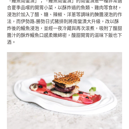
「鰻魚南蠻漬」；「鰻魚南蠻漬」的南蠻漬是一種非常適
合夏季品嚐的開胃小菜，以酥炸過的魚類、雞肉等食材，
浸泡於加入了醋、糖、辣椒、洋蔥等調味的醃醬浸泡的作
法，而伊勢路-勝勢日式豬排則將南蠻漬大升級，改以酥
炸後的鰻魚浸泡，並經一夜冷藏與再次滾煮，吸附了酸甜
醬汁的酥炸鰻魚口感柔嫩綿密，酸甜開胃的滋味下飯也下
酒。