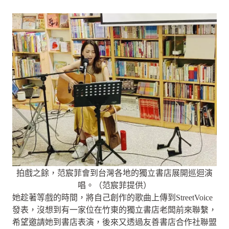
拍戲之餘，范宸菲會到台灣各地的獨立書店展開巡迴演
唱。（范宸菲提供）
她趁著等戲的時間，將自己創作的歌曲上傳到StreetVoice
發表，沒想到有一家位在竹東的獨立書店老闆前來聯繫，
希望邀請她到書店表演，後來又透過友善書店合作社聯盟