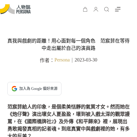
真我與戲劇的距離！用心面對每一個角色 范宸菲在等待
中走出屬於自己的演員路
Persona
2023-03-30
作者：
｜
加入為 Google 偏好來源
范宸菲給人的印象，是個柔美恬靜的氣質才女。然而她在
《炮仔聲》演出壞女人夏盈盈，壞到被入戲太深的觀眾謾
罵，在《國際橋牌社2》及外傳《和平歸來》裡，展現出
勇敢揭發真相的記者魂。到底真實中與戲劇裡的她，有多
大的反差？