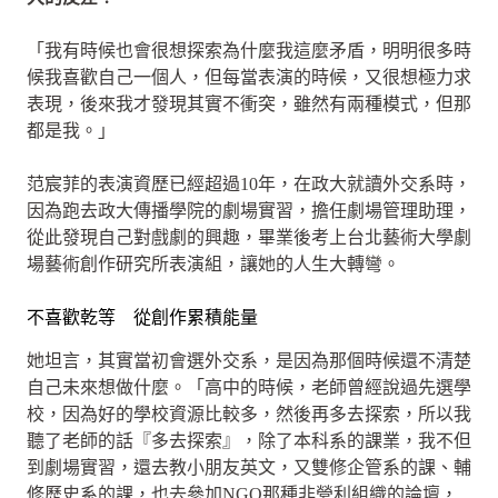
「我有時候也會很想探索為什麼我這麼矛盾，明明很多時
候我喜歡自己一個人，但每當表演的時候，又很想極力求
表現，後來我才發現其實不衝突，雖然有兩種模式，但那
都是我。」
范宸菲的表演資歷已經超過10年，在政大就讀外交系時，
因為跑去政大傳播學院的劇場實習，擔任劇場管理助理，
從此發現自己對戲劇的興趣，畢業後考上台北藝術大學劇
場藝術創作研究所表演組，讓她的人生大轉彎。
不喜歡乾等 從創作累積能量
她坦言，其實當初會選外交系，是因為那個時候還不清楚
自己未來想做什麼。「高中的時候，老師曾經說過先選學
校，因為好的學校資源比較多，然後再多去探索，所以我
聽了老師的話『多去探索』，除了本科系的課業，我不但
到劇場實習，還去教小朋友英文，又雙修企管系的課、輔
修歷史系的課，也去參加NGO那種非營利組織的論壇，