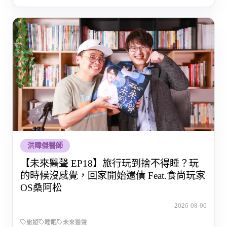
洪暐傑醫師
【未來醫聲 EP18】旅行玩到捨不得睡？玩
的時候沒感覺，回家開始還債 Feat.食尚玩家
OS桑阿松
2026-08-06
旅遊
睡眠
未來醫聲