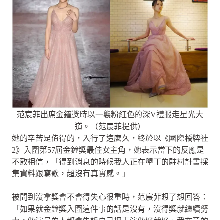
范宸菲出席金鐘獎時以一襲粉紅色的深V禮服走星光大
道。（范宸菲提供）
她的辛苦是值得的，入行了這麼久，終於以《國際橋牌社
2》入圍第57屆金鐘獎最佳女主角，她表示當下的反應是
不敢相信，「得到消息的時候我人正在墾丁的駐村計畫採
集資料跟寫歌，超沒有真實感。」
被問到沒拿獎會不會得失心很重時，范宸菲想了想回答：
「如果就金鐘獎入圍這件事的話是沒有，沒得獎就繼續努