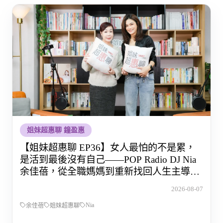
姐妹超惠聊 鐘盈惠
【姐妹超惠聊 EP36】女人最怕的不是累，
是活到最後沒有自己——POP Radio DJ Nia
余佳蓓，從全職媽媽到重新找回人生主導權
的那段路
2026-08-07
Nia
余佳蓓
姐妹超惠聊