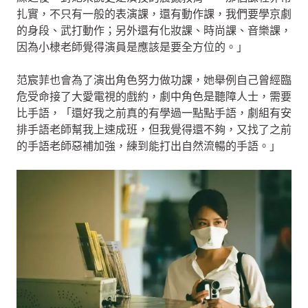
扎實，不只有一般的表演課，還有動作課，我們要學京劇
的身段、武打動作；另外還有化妝課、時尚課、音樂課，
因為小棣老師覺得演員是應該是要全方位的。」
范宸菲也會為了演出角色努力做功課，她舉例自己曾經臨
危受命接了大愛電視的戲約，劇中角色是聽障人士，需要
比手語，「還好我之前真的有學過一點點手語，劇組有安
排手語老師幫我上速成班，但我覺得還不夠，又找了之前
的手語老師惡補加強，練到能打出自然流暢的手語。」