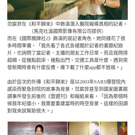
范宸菲在《和平歸來》中飾演潛入醫院報導真相的記者。
（馬克吐溫國際影像有限公司提供）
而在《國際橋牌社2》飾演的是記者角色，她同樣花了很
多時間準備，「我先看了各式各樣關於記者的書跟紀錄
片，也詢問了當記者、主播的朋友工作日常，而且我問得
超細，從幾點起床、幾點出門、交通工具是什麼、遇到突
發新聞時會有什麼反應，連下載了什麼app都不放過。」
由於這次的外傳《和平歸來》是以2003年SARS爆發院內
感染而緊急封院的故事為背景，范宸菲甚至到國家圖書館
調事件發生前後的《壹週刊》和報紙來看，「因為那個時
候我年紀還小，我需要重建當時的時空背景，這樣的田調
對我來說幫助很大。」