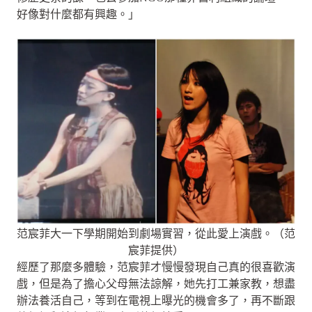
好像對什麼都有興趣。」
范宸菲大一下學期開始到劇場實習，從此愛上演戲。（范
宸菲提供）
經歷了那麼多體驗，范宸菲才慢慢發現自己真的很喜歡演
戲，但是為了擔心父母無法諒解，她先打工兼家教，想盡
辦法養活自己，等到在電視上曝光的機會多了，再不斷跟