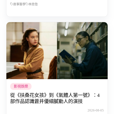
敘事醫學
林思偕
影視娛樂
從《扶桑花女孩》到《氣體人第一號》：4
部作品認識蒼井優細膩動人的演技
2026-08-05