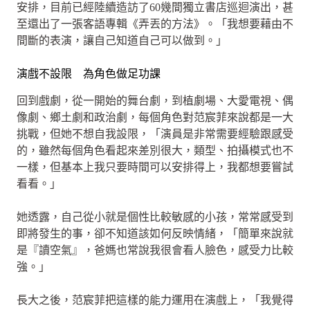
安排，目前已經陸續造訪了60幾間獨立書店巡迴演出，甚
至還出了一張客語專輯《弄丟的方法》。「我想要藉由不
間斷的表演，讓自己知道自己可以做到。」
演戲不設限 為角色做足功課
回到戲劇，從一開始的舞台劇，到植劇場、大愛電視、偶
像劇、鄉土劇和政治劇，每個角色對范宸菲來說都是一大
挑戰，但她不想自我設限，「演員是非常需要經驗跟感受
的，雖然每個角色看起來差別很大，類型、拍攝模式也不
一樣，但基本上我只要時間可以安排得上，我都想要嘗試
看看。」
她透露，自己從小就是個性比較敏感的小孩，常常感受到
即將發生的事，卻不知道該如何反映情緒，「簡單來說就
是『讀空氣』，爸媽也常說我很會看人臉色，感受力比較
強。」
長大之後，范宸菲把這樣的能力運用在演戲上，「我覺得