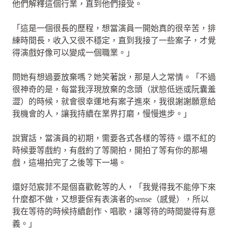
他們解釋這個行業，直到他們接受。
「這是一個很長的歷程，想當演員一開始真的很辛苦，排
練時間長，收入又很不穩定，直到我接了一些案子，才覺
得演戲好像可以變成一個職業。」
問她有想過要放棄嗎？她笑著說，那是人之常情。「不過
很神奇的是，每當我浮現放棄的念頭（狀態低迷或阮囊羞
澀）的時候，就會很幸運地有案子進來，我很謝謝願意給
我機會的人，讓我持續在業界打磨，慢慢進步。」
說實話，當演員的初期，需要各式各樣的等待。還不紅的
時候要等戲約，有戲約了等開拍，開拍了等有你的那場
戲，這場拍完了之後等下一場。
還好范宸菲不是個喜歡乾等的人，「我覺得我不能停下來
什麼都不做，又想要保有表演者的sense（感覺），所以
我在等待的時候持續創作、唱歌，讓等待的時間變得有意
義。」