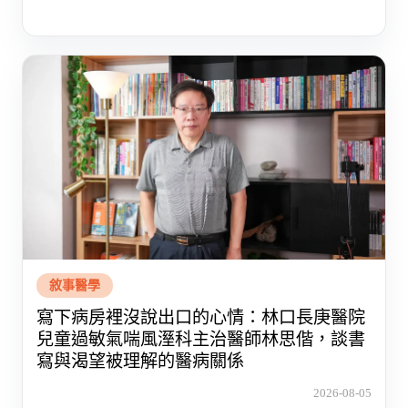
敘事醫學
寫下病房裡沒說出口的心情：林口長庚醫院
兒童過敏氣喘風溼科主治醫師林思偕，談書
寫與渴望被理解的醫病關係
2026-08-05