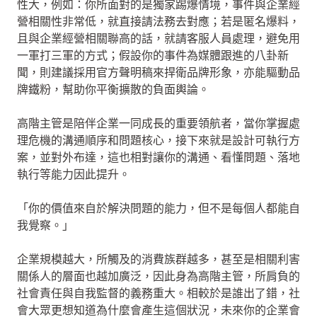
性大，例如：你所面對的是獨家踢爆情境，事件與企業經
營相關性非常低，就直接請法務去對應；若是匿名爆料，
且與企業經營相關聯高的話，就請客服人員處理，避免用
一軍打三軍的方式；假設你的事件為媒體跟進的八卦新
聞，則建議採用官方聲明稿來捍衛品牌形象，亦能驅動品
牌鐵粉，幫助你平衡擴散的負面輿論。
高階主管是陪伴企業一同成長的重要領航者，當你掌握處
理危機的溝通順序和問題核心，接下來就是設計可執行方
案，並對外布達，這也相對讓你的溝通、看懂問題、落地
執行等能力因此提升。
「你的價值來自於解決問題的能力，但不是每個人都能自
我覺察。」
企業規模越大，所觸及的消費族群越多，甚至是相關利害
關係人的層面也越加廣泛，因此身為高階主管，所肩負的
社會責任與自我監督的義務重大。相較於是誰出了錯，社
會大眾更想知道為什麼會產生這個狀況，未來你的企業會