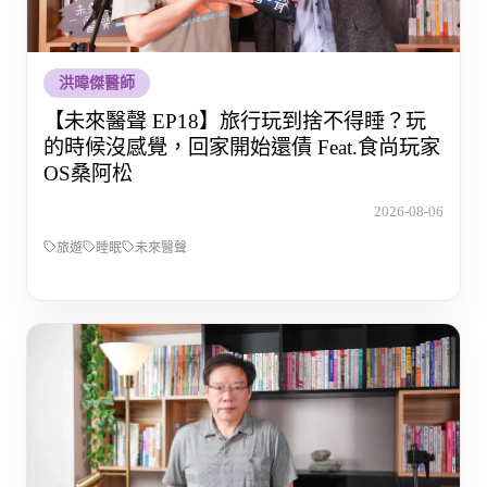
洪暐傑醫師
【未來醫聲 EP18】旅行玩到捨不得睡？玩
的時候沒感覺，回家開始還債 Feat.食尚玩家
OS桑阿松
2026-08-06
旅遊
睡眠
未來醫聲