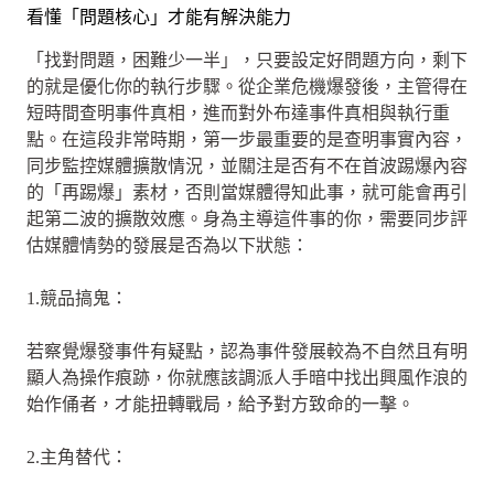
看懂「問題核心」才能有解決能力
「找對問題，困難少一半」，只要設定好問題方向，剩下
的就是優化你的執行步驟。從企業危機爆發後，主管得在
短時間查明事件真相，進而對外布達事件真相與執行重
點。在這段非常時期，第一步最重要的是查明事實內容，
同步監控媒體擴散情況，並關注是否有不在首波踢爆內容
的「再踢爆」素材，否則當媒體得知此事，就可能會再引
起第二波的擴散效應。身為主導這件事的你，需要同步評
估媒體情勢的發展是否為以下狀態：
1.競品搞鬼：
若察覺爆發事件有疑點，認為事件發展較為不自然且有明
顯人為操作痕跡，你就應該調派人手暗中找出興風作浪的
始作俑者，才能扭轉戰局，給予對方致命的一擊。
2.主角替代：