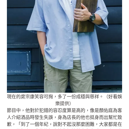
現在的庹宗康笑容可掬，多了一份成穩與慈祥。（好看娛
樂提供）
節目中，他對於犯錯的容忍度算是高的，像是顏佑庭為客
人介紹酒品時發生失誤，身為店長的他也挺身而出幫忙致
歉，「到了一個年紀，說對不起沒那麼困難，大家都是在