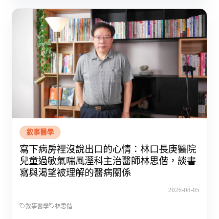
敘事醫學
寫下病房裡沒說出口的心情：林口長庚醫院
兒童過敏氣喘風溼科主治醫師林思偕，談書
寫與渴望被理解的醫病關係
2026-08-05
敘事醫學
林思偕