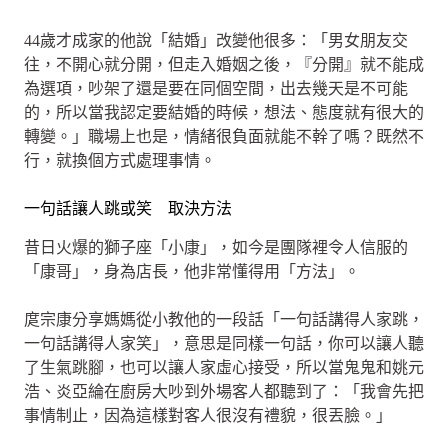
44歲才成家的他說「結婚」改變他很多：「男女朋友交
往，不開心就分開，但走入婚姻之後，『分開』就不能成
為選項，吵架了還是要在同個空間，出去幾天是不可能
的，所以當我認定要結婚的時候，想法、態度就有很大的
轉變。」職場上也是，情緒很負面就能不幹了嗎？既然不
行，就換個方式處理事情。
一句話讓人跳或笑 取決方法
昔日火爆的獅子座「小康」，如今是團隊裡令人信服的
「康哥」，身為店長，他非常懂得用「方法」。
庹宗康分享媽媽從小教他的一段話「一句話講得人家跳，
一句話講得人家笑」，意思是同樣一句話，你可以讓人聽
了生氣跳腳，也可以讓人家虛心接受，所以當鬼鬼和姚元
浩、炎亞綸在廚房大吵到外場客人都聽到了：「我會先把
事情制止，因為這樣對客人很沒有禮貌，很丟臉。」