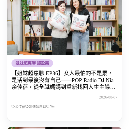
姐妹超惠聊 鐘盈惠
【姐妹超惠聊 EP36】女人最怕的不是累，
是活到最後沒有自己——POP Radio DJ Nia
余佳蓓，從全職媽媽到重新找回人生主導權
的那段路
2026-08-07
Nia
余佳蓓
姐妹超惠聊