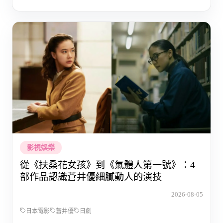
影視娛樂
從《扶桑花女孩》到《氣體人第一號》：4
部作品認識蒼井優細膩動人的演技
2026-08-05
日本電影
蒼井優
日劇