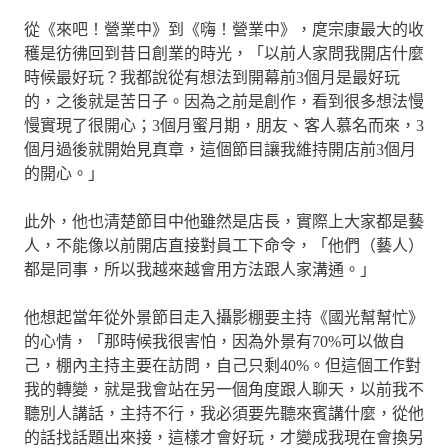
從《來吧！營業中》到《嗨！營業中》，庹宗康最大的收
穫是彷彿回到昔日創業的時光，「以前人家問我開店什麼
時候最好玩？我都說從有想法到開幕前3個月是最好玩
的，之後就是苦日子。因為之前是創作，看到很多想法慢
慢實現了很開心；3個月蜜月期，朋友、客人慕名而來，3
個月過後就開始見真章，這個節目讓我維持開店前3個月
的開心。」
此外，他也清楚節目中他雖然是店長，實際上大家都是藝
人，不能像以前開店直接對員工下命令，「他們（藝人）
都是同事，所以我越來越會用方法跟人家溝通。」
他想起當年從外景節目走入攝影棚要主持《國光幫幫忙》
的心情，「那時候我很害怕，因為外景有70%可以做自
己，棚內主持主要在訪問，自己只剩40%。但這個工作對
我的轉變，就是我會站在另一個角度跟人聊天，以前我不
聽別人講話，主持不行，我必須要先聽來賓講什麼，從他
的話找話題出來接，這樣才會好玩，才變成我現在會換另