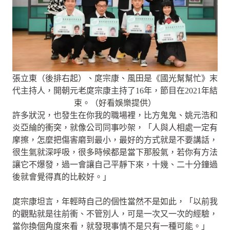
張立東（後排右起）、庹宗康、風田是《國光幫幫忙》末
代主持人，開朝元老庹宗康主持了16年，節目在2021年結
束。（好看娛樂提供）
許多狀況，也發生在你我的職場裡，比方鬼鬼、姚元浩和
炎亞綸的衝突，就像公司同事吵架，「人與人相處一定有
摩擦，怎麼把傷害磨到最小，最好的方式就是不要講話，
很生氣就深呼吸，很多時候都是當下那股氣，若你有方法
讓它不爆發，過一會讓自己平靜下來，十幾、二十分鐘過
後就會覺得真的比較好。」
庹宗康坦言，年輕時自己的個性當然不是如此，「以前我
的觀點就是往前衝、不管別人，可是一次又一次的經驗，
當你換個角度來看，就發現事情不是只有一種可能。」