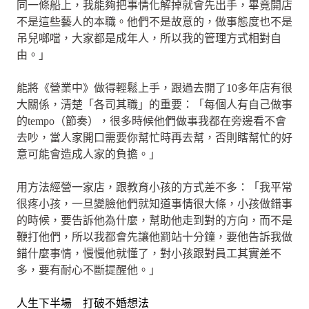
同一條船上，我能夠把事情化解掉就會先出手，畢竟開店
不是這些藝人的本職。他們不是故意的，做事態度也不是
吊兒啷噹，大家都是成年人，所以我的管理方式相對自
由。」
能將《營業中》做得輕鬆上手，跟過去開了10多年店有很
大關係，清楚「各司其職」的重要：「每個人有自己做事
的tempo（節奏），很多時候他們做事我都在旁邊看不會
去吵，當人家開口需要你幫忙時再去幫，否則瞎幫忙的好
意可能會造成人家的負擔。」
用方法經營一家店，跟教育小孩的方式差不多：「我平常
很疼小孩，一旦變臉他們就知道事情很大條，小孩做錯事
的時候，要告訴他為什麼，幫助他走到對的方向，而不是
鞭打他們，所以我都會先讓他罰站十分鐘，要他告訴我做
錯什麼事情，慢慢他就懂了，對小孩跟對員工其實差不
多，要有耐心不斷提醒他。」
人生下半場 打破不婚想法