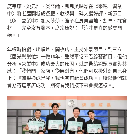
庹宗康、姚元浩、炎亞綸、鬼鬼吳映潔在《來吧！營業
中》將老屋翻新成餐廳，收視與口碑大獲好評，新節目
《嗨！營業中》加入莎莎、浩子在屏東整地、割草、採食
材⋯⋯完全沒有腳本，庹宗康說：「這才是真的從零開
始。」
年輕時拍戲、出唱片、開夜店、主持外景節目，到三立
《國光幫幫忙》一做16年。雖然平常不看綜藝節目，但他
分析《營業中》成功最大的原因，就是帶給觀眾真實與共
感：「我們開一家店，從無到有，他們可以投射到自己身
上：『如果換成是我，我也有可能會成功。』所以他們就
會期待這家店成功，期待看我們接下來會變怎樣。」