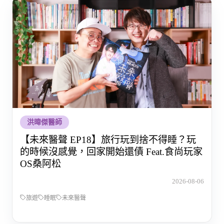
洪暐傑醫師
【未來醫聲 EP18】旅行玩到捨不得睡？玩
的時候沒感覺，回家開始還債 Feat.食尚玩家
OS桑阿松
2026-08-06
旅遊
睡眠
未來醫聲