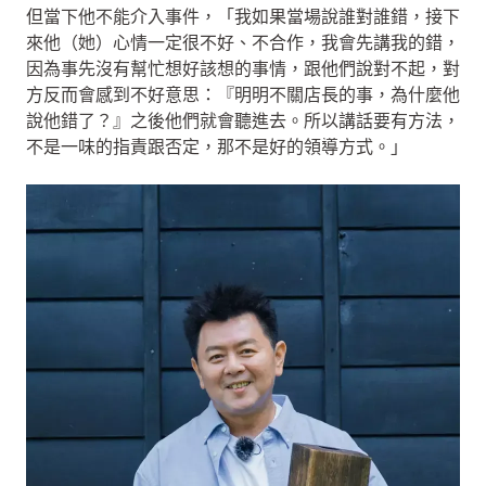
但當下他不能介入事件，「我如果當場說誰對誰錯，接下
來他（她）心情一定很不好、不合作，我會先講我的錯，
因為事先沒有幫忙想好該想的事情，跟他們說對不起，對
方反而會感到不好意思：『明明不關店長的事，為什麼他
說他錯了？』之後他們就會聽進去。所以講話要有方法，
不是一味的指責跟否定，那不是好的領導方式。」